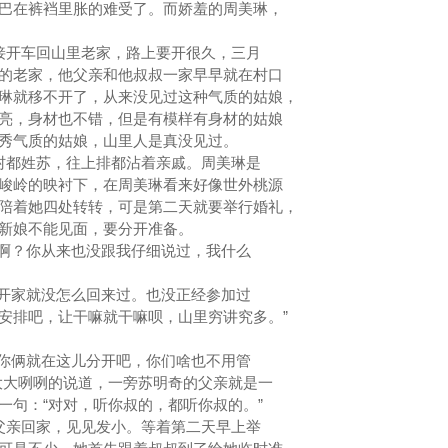
巴在裤裆里胀的难受了。而娇羞的周美琳，
接开车回山里老家，路上要开很久，三月
的老家，他父亲和他叔叔一家早早就在村口
琳就移不开了，从来没见过这种气质的姑娘，
亮，身材也不错，但是有模样有身材的姑娘
秀气质的姑娘，山里人是真没见过。
村都姓苏，往上排都沾着亲戚。周美琳是
峻岭的映衬下，在周美琳看来好像世外桃源
陪着她四处转转，可是第二天就要举行婚礼，
郎新娘不能见面，要分开准备。
啊？你从来也没跟我仔细说过，我什么
开家就没怎么回来过。也没正经参加过
安排吧，让干嘛就干嘛呗，山里穷讲究多。”
你俩就在这儿分开吧，你们啥也不用管
大大咧咧的说道，一旁苏明奇的父亲就是一
一句：“对对，听你叔的，都听你叔的。”
父亲回家，见见发小。等着第二天早上举