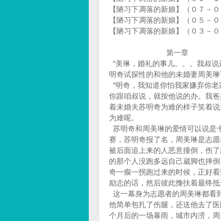
【陋习下凋落的新娘】（０７－０
【陋习下凋落的新娘】（０５－０
【陋习下凋落的新娘】（０３－０
第一章
“美琳，婚礼的事儿。。。我叔说
明奇试探性的和他的未婚妻周美
“明奇，我知道你怕我家嫌弃你老
你跟咱叔说，就按他说的办。我爸
着未婚夫苏明奇为难的样子笑着说
为难呢。
苏明奇和周美琳的爱情可以说是
赛，苏明奇报了名，周美琳是志愿
被后面追上来的人恶意撞倒，伤了
的那个人没跑多远自己崴脚也摔倒
奇一瘸一拐跑过来的时候，正好看
励志的话，然后彼此搀扶着最终
这一幕身为志愿者的周美琳都看
他简单包扎了伤腿，还送他去了医
个月后的一场暴雨，城市内涝，周