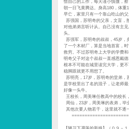
惜自己的工作，每天谨小慎微，察
朝一日飞黄腾达。身高180，体重
早亡，家里只有一个靠山吃山的
苏强国，苏明奇的父亲，文盲，
对他弟弟言听计从。自己没有主见。
头。
苏强军，苏明奇的叔叔，45岁，身
了一个木材厂，算是当地首富，时
救穷。不过苏明奇上大学的学费和
明奇父子对这个叔叔一直感恩戴德
根本不可能在城里读完大学，更不
稳脚跟就更不用想了。
苏明亮，17岁，苏明奇的堂弟，
是学校里出了名的混子，让老师最头
好像一头牛。
王校长，周美琳任教高中的校长，5
周仙，23岁，周美琳的表弟，毕业
其他次要人物若干，这里就不逐
=======================
【陋习下凋落的新娘】（０９－１