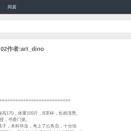
同居
作者:art_dino
娘
===========================
高170，体重105斤，B罩杯，长相清秀。
教授，书香门第。
孩子，本科毕业，考上了公务员，十分珍