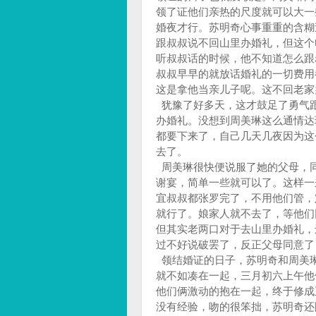
领了证他们亲热的尺度就可以大一
婚夜才行。苏明奇心事重重的含糊
跟叔叔说不回山里办婚礼，但这个
听叔叔话的时候，他不知道怎么跟
叔叔早早的就放话婚礼的一切费用
这是拿他当亲儿子呢。这不回老
犹豫了好多天，这才鼓足了勇气
办婚礼。没想到周美琳这么通情达
都要下来了，自己几天几夜因为这
去了。
周美琳很快便说服了她的父母，
谢宴，简单一些就可以了。这样一
宜叔叔都张罗完了，不用他们管，
就行了。娘家人就不去了，等他们
但其实老两口对于去山里办婚礼，
过不好说破罢了，反正父母同意了
领结婚证的日子，苏明奇和周美
就不如凑在一起，三月初六上午他
他们俩激动的抱在一起，终于修成
没有经验，吻的很笨拙，苏明奇还