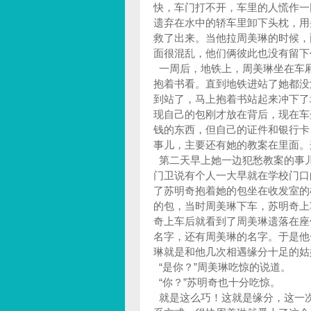
快，车门打不开，车里的人慌作一
遗弃在水中的轿车里卸下头枕，用
救了出来。当他拉周美琳的时候，
面很混乱，他们俩彼此也没有留
一周后，地铁上，周美琳坐在车
抱着书看。直到地铁进站了她都没
到站了，马上抱着书站起来冲下了
现自己的包刚才放在背后，现在车
钱的东西，但自己的证件和银行卡
事儿，主要还有她的教案在里面
第二天早上她一边犯愁教案的事
门卫说有个人一大早就在学校门口
了苏明奇抱着她的包坐在收发室的
的包，当时周美琳下车，苏明奇上
奇上车后就看到了周美琳遗落在座
名字，还有周美琳的名字。于是他
琳就是和他几次相遇缘分十足的
“是你？”周美琳吃惊的说道。
“你？”苏明奇也十分吃惊。
就是这么巧！这就是缘分，这一