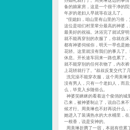
办婚礼就行了。周美琳这边的事情
备的娘家房，这是一个很干净的院
年岁的老妇人早就等在这儿了。
“侄媳妇，咱山里有山里的习俗，
这位是咱们村里辈分最高的神婆，
最美好的祝福。沐浴完了就试穿明
就不能再穿别的衣服了，你就在床
都有神婆伺候你，明天一早也是她
花轿。这里就没有我们的事儿了。
休息。开长途车回来一路也累了。
就不能穿别的任何衣物了，内衣裤
上花轿就行了。”叔叔反复交代了
洗完澡不能穿衣服，这个周美琳
没有男人，只有一个老妇人，而且
么，毕竟入乡随俗么。
神婆笑眯眯的看着这个俊俏的城
己来，被神婆制止了，说自己来不
候才行。周美琳也不好再说什么，
她进入了装满热水的大水桶里，在
一根香，说是安神的。
周美琳折腾了一宿，本就有些累