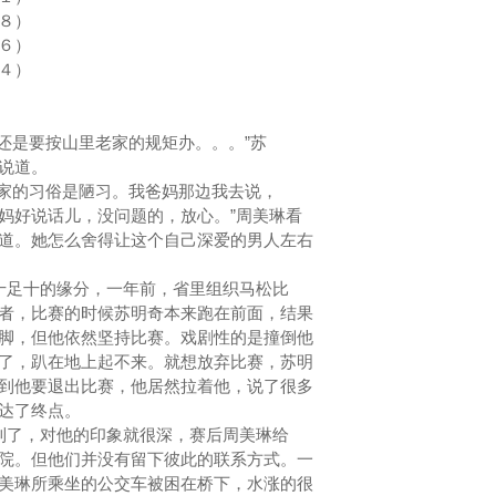
８）
６）
４）
还是要按山里老家的规矩办。。。”苏
琳说道。
家的习俗是陋习。我爸妈那边我去说，
妈好说话儿，没问题的，放心。”周美琳看
道。她怎么舍得让这个自己深爱的男人左右
十足十的缘分，一年前，省里组织马松比
者，比赛的时候苏明奇本来跑在前面，结果
脚，但他依然坚持比赛。戏剧性的是撞倒他
了，趴在地上起不来。就想放弃比赛，苏明
到他要退出比赛，他居然拉着他，说了很多
抵达了终点。
到了，对他的印象就很深，赛后周美琳给
院。但他们并没有留下彼此的联系方式。一
美琳所乘坐的公交车被困在桥下，水涨的很