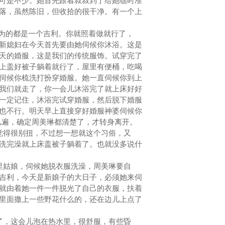
可是不少。她首先跟着叔叔到了给她临时准
落，虽然陈旧，但收拾的很干净。有一个上
为的都是一个吉利。你就照着做就行了，
新媳妇在今天首先要由她伺候你沐浴。这是
天的婚服，这是我们的传统服饰。试穿完了
上盖好被子躺着就行了，屋里有便桶，吃喝
伺候你梳洗打扮穿婚服。她一直伺候你到上
我们就走了，你一会儿沐浴完了就上床好好
一定记住，沐浴完试穿婚服，然后脱下婚服
也不行。明天早上直接穿好婚服神婆伺候你
几遍，确定周美琳都清楚了，才转身离开。
觉得很别扭，不过想一想就这个习俗，又
洗完澡就上床盖被子躺着了。也就没多说什
里姑娘，伺候她脱衣服洗澡，周美琳要自
吉利，今天是新娘子的大日子，必须她来伺
就由着她一件一件脱光了自己的衣服，扶着
里面撒上一些野花什么的，还在边儿上点了
了，这会儿泡在热水里，很舒服，有些昏