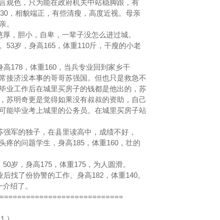
言观色，只为能在政府机关中站稳脚跟，有
130，相貌端正，有些清瘦，高度近视。母亲
父亲。
憨厚，胆小，自卑，一辈子没怎么进过城。
53岁，身高165，体重110斤，干瘦的小老
高178，体重160，当兵专业回到家乡干
常接济没本事的哥哥苏强国。但也只是救急不
毕业工作后在城里买房子的钱都是他出的，苏
，苏明奇更是觉得如果没有叔叔的资助，自己
可能毕业考上城里的公务员。在城里买房子站
苏强军的独子，在县里读高中，成绩不好，
疼的问题学生，身高185，体重160，壮的
0岁，身高175，体重175，为人圆滑。
后找了份协警的工作。身高182，体重140。
一介绍了。
===========================
１）