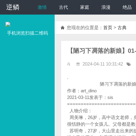
逆鳞
逆鳞
激情
古代
家庭
浪漫
绝品
您现在的位置是：
首页
>
古典
手机浏览扫描二维码
【陋习下凋落的新娘】01-02
2024-04-11 10:31:42
.
陋习下凋落的新
作者：art_dino
2021-03-11发表于：sis
=========================
人物介绍：
周美琳，26岁，高中语文老师，身
很恬静的一个女孩儿。父母都是
苏明奇，27岁，大山里走出来的