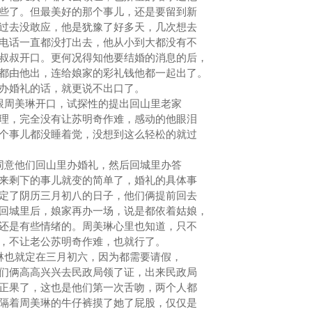
些了。但最美好的那个事儿，还是要留到新
过去没敢应，他是犹豫了好多天，几次想去
电话一直都没打出去，他从小到大都没有不
叔叔开口。更何况得知他要结婚的消息的后，
都由他出，连给娘家的彩礼钱他都一起出了。
家办婚礼的话，就更说不出口了。
跟周美琳开口，试探性的提出回山里老家
理，完全没有让苏明奇作难，感动的他眼泪
个事儿都没睡着觉，没想到这么轻松的就过
同意他们回山里办婚礼，然后回城里办答
来剩下的事儿就变的简单了，婚礼的具体事
定了阴历三月初八的日子，他们俩提前回去
回城里后，娘家再办一场，说是都依着姑娘，
还是有些情绪的。周美琳心里也知道，只不
，不让老公苏明奇作难，也就行了。
琳也就定在三月初六，因为都需要请假，
们俩高高兴兴去民政局领了证，出来民政局
正果了，这也是他们第一次舌吻，两个人都
隔着周美琳的牛仔裤摸了她了屁股，仅仅是