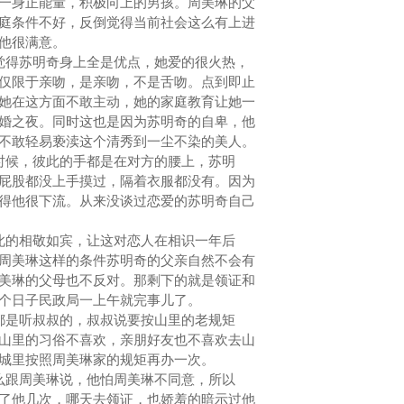
一身正能量，积极向上的男孩。周美琳的父
庭条件不好，反倒觉得当前社会这么有上进
对他很满意。
觉得苏明奇身上全是优点，她爱的很火热，
仅限于亲吻，是亲吻，不是舌吻。点到即止
她在这方面不敢主动，她的家庭教育让她一
婚之夜。同时这也是因为苏明奇的自卑，他
不敢轻易亵渎这个清秀到一尘不染的美人。
时候，彼此的手都是在对方的腰上，苏明
屁股都没上手摸过，隔着衣服都没有。因为
得他很下流。从来没谈过恋爱的苏明奇自己
此的相敬如宾，让这对恋人在相识一年后
周美琳这样的条件苏明奇的父亲自然不会有
美琳的父母也不反对。那剩下的就是领证和
个日子民政局一上午就完事儿了。
都是听叔叔的，叔叔说要按山里的老规矩
山里的习俗不喜欢，亲朋好友也不喜欢去山
城里按照周美琳家的规矩再办一次。
么跟周美琳说，他怕周美琳不同意，所以
了他几次，哪天去领证，也娇羞的暗示过他