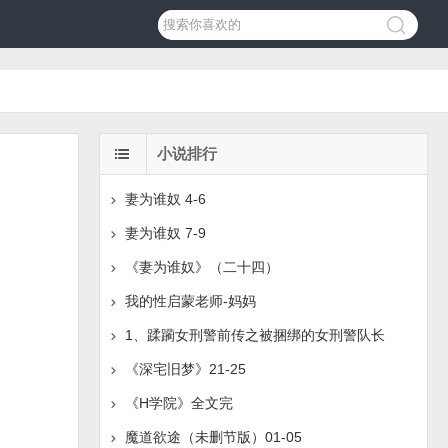
小说排行
妻为谁奴 4-6
妻为谁奴 7-9
《妻为谁奴》（二十四）
我的性启蒙老师-妈妈
1、蹂躏女刑警前传之被捆绑的女刑警队长
《深宅旧梦》21-25
《H学院》全文完
魔道欲途（未删节版）01-05