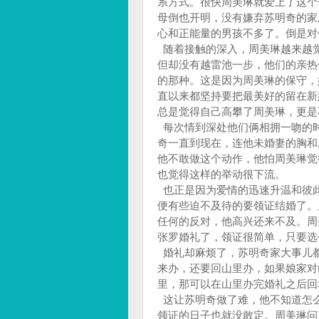
系方式。很快周美琳就爱上了这个
母倒也开明，没有嫌弃苏明奇的家
心和正能量的男孩不多了。倒是
随着接触的深入，周美琳越来越
但却没有越雷池一步，他们的亲热
的那种。这是因为周美琳的保守，
直以来都坚持要把最美好的留在新
总是觉得自己高攀了周美琳，更是
每次情到深处他们俩相拥一吻的
奇一直到现在，连他未婚妻的胸和
他不敢做这个动作，他怕周美琳觉
也觉得这样的举动很下流。
也正是因为爱情的迅速升温和彼
便有些迫不及待的要领证结婚了。
任何的反对，他高兴还来不及。周
张罗婚礼了，领证很简单，只要选
婚礼却麻烦了，苏明奇家大事儿
来办，还要回山里办，如果娘家对
里，那可以在山里办完婚礼之后回
这让苏明奇做了难，他不知道怎
领证的日子也就没敢定。周美琳问