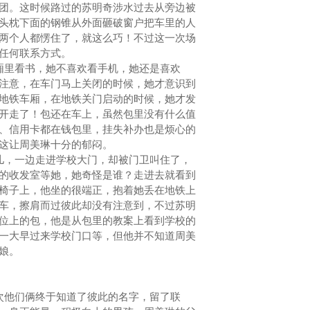
团。这时候路过的苏明奇涉水过去从旁边被
头枕下面的钢锥从外面砸破窗户把车里的人
两个人都愣住了，就这么巧！不过这一次场
下任何联系方式。
厢里看书，她不喜欢看手机，她还是喜欢
注意，在车门马上关闭的时候，她才意识到
地铁车厢，在地铁关门启动的时候，她才发
开走了！包还在车上，虽然包里没有什么值
、信用卡都在钱包里，挂失补办也是烦心的
。这让周美琳十分的郁闷。
儿，一边走进学校大门，却被门卫叫住了，
的收发室等她，她奇怪是谁？走进去就看到
椅子上，他坐的很端正，抱着她丢在地铁上
车，擦肩而过彼此却没有注意到，不过苏明
位上的包，他是从包里的教案上看到学校的
一大早过来学校门口等，但他并不知道周美
姑娘。
次他们俩终于知道了彼此的名字，留了联