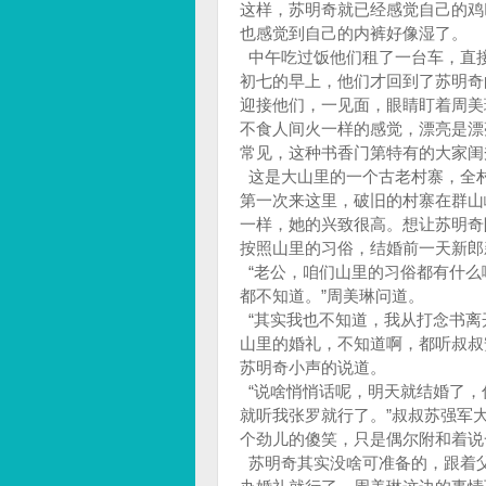
这样，苏明奇就已经感觉自己的鸡
也感觉到自己的内裤好像湿了。
中午吃过饭他们租了一台车，直
初七的早上，他们才回到了苏明奇
迎接他们，一见面，眼睛盯着周美
不食人间火一样的感觉，漂亮是漂
常见，这种书香门第特有的大家闺
这是大山里的一个古老村寨，全
第一次来这里，破旧的村寨在群山
一样，她的兴致很高。想让苏明奇
按照山里的习俗，结婚前一天新
“老公，咱们山里的习俗都有什么
都不知道。”周美琳问道。
“其实我也不知道，我从打念书离
山里的婚礼，不知道啊，都听叔叔
苏明奇小声的说道。
“说啥悄悄话呢，明天就结婚了，
就听我张罗就行了。”叔叔苏强军
个劲儿的傻笑，只是偶尔附和着说
苏明奇其实没啥可准备的，跟着