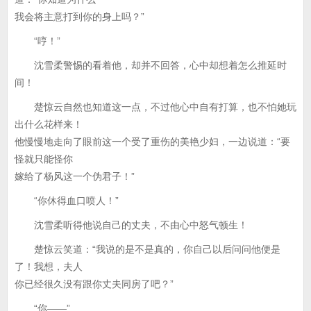
我会将主意打到你的身上吗？”
“哼！”
沈雪柔警惕的看着他，却并不回答，心中却想着怎么推延时
间！
楚惊云自然也知道这一点，不过他心中自有打算，也不怕她玩
出什么花样来！
他慢慢地走向了眼前这一个受了重伤的美艳少妇，一边说道：“要
怪就只能怪你
嫁给了杨风这一个伪君子！”
“你休得血口喷人！”
沈雪柔听得他说自己的丈夫，不由心中怒气顿生！
楚惊云笑道：“我说的是不是真的，你自己以后问问他便是
了！我想，夫人
你已经很久没有跟你丈夫同房了吧？”
“你——”