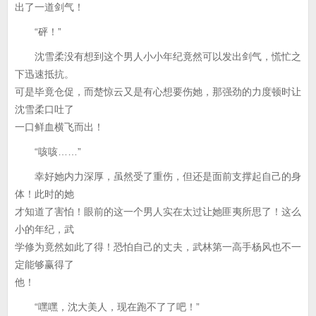
出了一道剑气！
“砰！”
沈雪柔没有想到这个男人小小年纪竟然可以发出剑气，慌忙之
下迅速抵抗。
可是毕竟仓促，而楚惊云又是有心想要伤她，那强劲的力度顿时让
沈雪柔口吐了
一口鲜血横飞而出！
“咳咳……”
幸好她内力深厚，虽然受了重伤，但还是面前支撑起自己的身
体！此时的她
才知道了害怕！眼前的这一个男人实在太过让她匪夷所思了！这么
小的年纪，武
学修为竟然如此了得！恐怕自己的丈夫，武林第一高手杨风也不一
定能够赢得了
他！
“嘿嘿，沈大美人，现在跑不了了吧！”