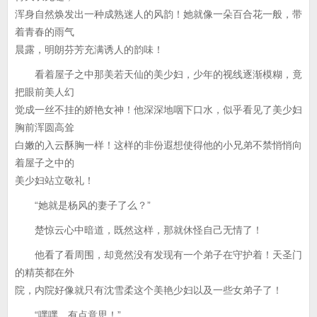
浑身自然焕发出一种成熟迷人的风韵！她就像一朵百合花一般，带
着青春的雨气
晨露，明朗芬芳充满诱人的韵味！
看着屋子之中那美若天仙的美少妇，少年的视线逐渐模糊，竟
把眼前美人幻
觉成一丝不挂的娇艳女神！他深深地咽下口水，似乎看见了美少妇
胸前浑圆高耸
白嫩的入云酥胸一样！这样的非份遐想使得他的小兄弟不禁悄悄向
着屋子之中的
美少妇站立敬礼！
“她就是杨风的妻子了么？”
楚惊云心中暗道，既然这样，那就休怪自己无情了！
他看了看周围，却竟然没有发现有一个弟子在守护着！天圣门
的精英都在外
院，内院好像就只有沈雪柔这个美艳少妇以及一些女弟子了！
“嘿嘿，有点意思！”