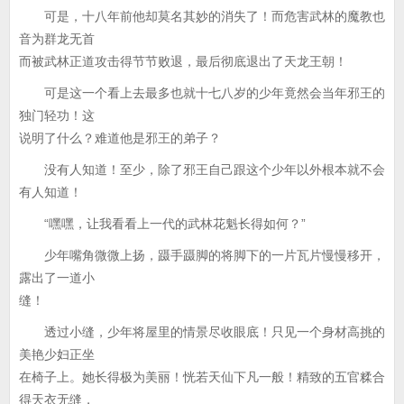
可是，十八年前他却莫名其妙的消失了！而危害武林的魔教也
音为群龙无首
而被武林正道攻击得节节败退，最后彻底退出了天龙王朝！
可是这一个看上去最多也就十七八岁的少年竟然会当年邪王的
独门轻功！这
说明了什么？难道他是邪王的弟子？
没有人知道！至少，除了邪王自己跟这个少年以外根本就不会
有人知道！
“嘿嘿，让我看看上一代的武林花魁长得如何？”
少年嘴角微微上扬，蹑手蹑脚的将脚下的一片瓦片慢慢移开，
露出了一道小
缝！
透过小缝，少年将屋里的情景尽收眼底！只见一个身材高挑的
美艳少妇正坐
在椅子上。她长得极为美丽！恍若天仙下凡一般！精致的五官糅合
得天衣无缝，