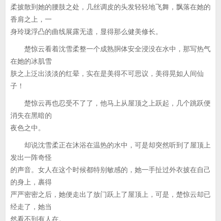
柔披散到她的腰肢之处，几丝调皮的头发轻轻地飞舞，飘落在她的
香肩之上，一
身玲珑浮凸的曲线展露无遗，显得那么健美修长。
楚惊云看着沈雪柔整一个成熟胴体安全浸没在水中，那写热气
在她的冰肌雪
肤之上泛出淡淡的红晕，实在是美得不可思议，美得晃如人间仙
子！
楚惊云再也忍受不了了，他马上从屋顶之上跃起，几个跳跃便
消失在黑暗的
夜色之中。
却说沈雪柔正在沐浴在温热的水中，可是却突然听到了屋顶上
发出一阵奇怪
的声音。女人在这个时候都特别敏感的，她一手扯过外衣披在自己
的身上，裹得
严严密密之后，她便走出了放门跃上了屋顶上，可是，楚惊云却已
经走了，她当
然看不到有人在。