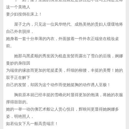
这一个美艳人
妻少妇按倒在床上！
屋子之内，只见这一位风华绝代、成熟美艳的贵妇人缓缓地将
自己外衣脱掉，
她身着一套十分单薄的内衣，外面披着一件外衣正端坐在梳妆桌
前。
她那乌黑柔顺的秀发因为梳盘发髻而露出了雪白的后颈，婀娜
曼妙的身段因
为端坐的缘故而更加的笔挺柔美，纤细的柳腰，丰挺的美臀！她的
双手正在解下
自己的发髻，却因为这个动作而使她挺胸的动作诱人至极！
胸前原本就已经丰挺的雪峰此时显得更加的饱满，将她的衣服
撑得鼓鼓的。
她的一举一动仿佛艺术般让人赏心悦目，辉映间更显得她婀娜多
姿，明艳照人，
如若仙女下凡一般高贵端庄！