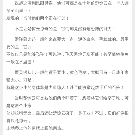
说起这滑翔鼠跟灵猴，他们可都是在十年前楚惊云在一个人迹
罕至山崖下面
发现的！当时他们两个正在打架！
不过让楚惊云惊奇的是，它们却竟然有这恐怖的能力！
滑翔鼠比起一般的来说要大一点，通体白色，毛茸茸的。最重
要的是，它并
不仅仅只是能够飞翔！可以说，飞天遁地无所不能！甚至能够像鱼
一般在水里游！
而灵猴却比一般的猴子要小，黄色毛发，大概只有一只成年家
猫大小。可是，
就是这小小的身体却是力量惊人！甚至能够举起数千斤的石头！
当时楚惊云可是被他们两个吓着了，想着将它们给宰了吃，可
是这两个小家
伙却狡猾无比，最后还让楚惊云碰了一鼻子灰！不过，它们好像很
喜欢楚惊云，
主动爬上他的肩膀上跟他亲热。