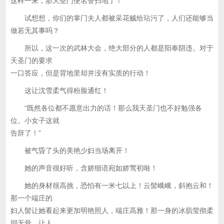
这样一来，那天圣门便名誉扫地了！
试想想，你们的掌门夫人都被采花贼给玷污了，人们还能够当
做若无其事吗？
所以，这一次的武林大会，绝大部分的人都是阳奉阴违。对于
天圣门的要求
一口答应，但是背地里却并没有实质的行动！
这让沈雪柔气得粉脸通红！
“既然各位都不愿意出力的话！那么我天圣门也不好勉强各
位。小女子这就
告辞了！”
被气昏了头的美艳少妇当场离开！
她的声音很好听，含娇细语宛如娇莺初啭！
她的身材很高挑，恐怕有一米七以上！云髻峨峨，斜抱云和！
那一个端庄的
妇人髻让她看起来更加明艳照人，端庄高雅！那一身的冰肌莹彻柔
弱无骨，让人