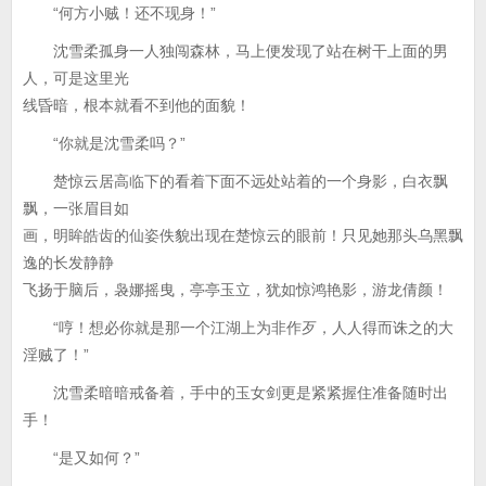
“何方小贼！还不现身！”
沈雪柔孤身一人独闯森林，马上便发现了站在树干上面的男
人，可是这里光
线昏暗，根本就看不到他的面貌！
“你就是沈雪柔吗？”
楚惊云居高临下的看着下面不远处站着的一个身影，白衣飘
飘，一张眉目如
画，明眸皓齿的仙姿佚貌出现在楚惊云的眼前！只见她那头乌黑飘
逸的长发静静
飞扬于脑后，袅娜摇曳，亭亭玉立，犹如惊鸿艳影，游龙倩颜！
“哼！想必你就是那一个江湖上为非作歹，人人得而诛之的大
淫贼了！”
沈雪柔暗暗戒备着，手中的玉女剑更是紧紧握住准备随时出
手！
“是又如何？”