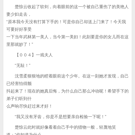
楚惊云收起了软剑，向着眼前的这一个被自己重伤了的美艳人
妻少妇走去，
“原本我今天没有打算下手的！可是你自己却送上门来了！今天我
可要好好享受
一下当年武林第一美人，当今第一美妇！此刻要是你的女儿而在这
里那就妙了！”
【００４】一戏夫人
“无耻！”
沈雪柔狠狠地的瞪着眼前这个少年。在这一刻她才发现，自己
已经害怕得颤
抖起来了！现在的她真后悔，为什么自己那么冲动呢！希望手下的
弟子们听到什
么声响尽快赶过来才好！
“我又没有牙齿，你是不是想要亲自检验一下呢！”
楚惊云此时就好像看着自己手中的猎物一般，轻蔑地笑
道：“你知道为什么