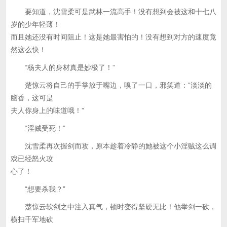
要知道，沈雪柔可是武林一流高手！没有想到会被这和十七八
岁的少年轻薄！
而且她还没有时间阻止！这是她最害怕的！没有想到对方的速度竟
然这么快！
“杨夫人的身材真是妙极了！”
楚惊云将自己的手掌放于嘴边，嗅了一口，邪笑道：“淡淡的
幽香，这可是
夫人你身上的味道哦！”
“淫贼受死！”
沈雪柔再次握剑而攻，原本趁着冷静的她被这个小淫贼这么调
戏已经怒火攻
心了！
“想要杀我？”
楚惊云软剑之中注入真气，顿时变得坚硬无比！他举剑一砍，
横扫千军地砍