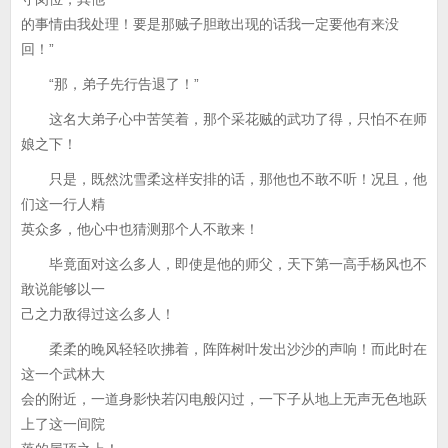
的事情由我处理！要是那贼子胆敢出现的话我一定要他有来没
回！”
“那，弟子先行告退了！”
这名大弟子心中苦笑着，那个采花贼的武功了得，只怕不在师
娘之下！
只是，既然沈雪柔这样安排的话，那他也不敢不听！况且，他
们这一行人精
英众多，他心中也猜测那个人不敢来！
毕竟面对这么多人，即使是他的师父，天下第一高手杨风也不
敢说能够以一
己之力敌得过这么多人！
柔柔的晚风轻轻吹拂着，阵阵树叶发出沙沙的声响！而此时在
这一个武林大
会的附近，一道身影快若闪电般闪过，一下子从地上无声无色地跃
上了这一间院