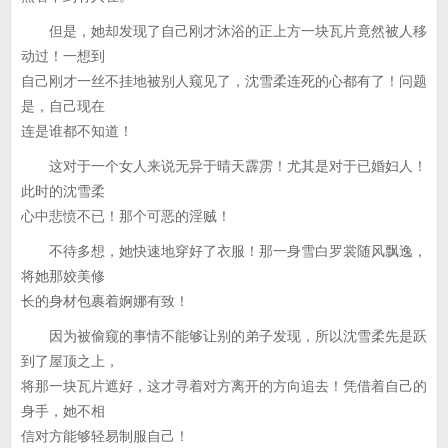
但是，她却发现了自己刚才沐浴的正上方一块瓦片竟然被人移
动过！一想到
自己刚才一丝不挂地被别人窥见了，沈雪柔连死的心都有了！问题
是，自己现在
连是谁都不知道！
这对于一个女人来说无异于晴天霹雳！尤其是对于已婚妇人！
此时的沈雪柔
心中悲愤不已！那个可恶的淫贼！
不待多想，她快速地穿好了衣服！那一身雪白罗裳随风飘逸，
将她那姣美修
长的身材包裹着婀娜有致！
因为被偷窥的事情不能够让别的弟子发现，所以沈雪柔先是跃
到了屋顶之上，
将那一块瓦片遮好，这才寻着对方离开的方向追去！凭借着自己的
身手，她不相
信对方能够轻易制服自己！