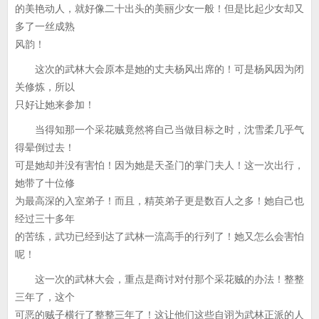
的美艳动人，就好像二十出头的美丽少女一般！但是比起少女却又
多了一丝成熟
风韵！
这次的武林大会原本是她的丈夫杨风出席的！可是杨风因为闭
关修炼，所以
只好让她来参加！
当得知那一个采花贼竟然将自己当做目标之时，沈雪柔几乎气
得晕倒过去！
可是她却并没有害怕！因为她是天圣门的掌门夫人！这一次出行，
她带了十位修
为最高深的入室弟子！而且，精英弟子更是数百人之多！她自己也
经过三十多年
的苦练，武功已经到达了武林一流高手的行列了！她又怎么会害怕
呢！
这一次的武林大会，重点是商讨对付那个采花贼的办法！整整
三年了，这个
可恶的贼子横行了整整三年了！这让他们这些自诩为武林正派的人