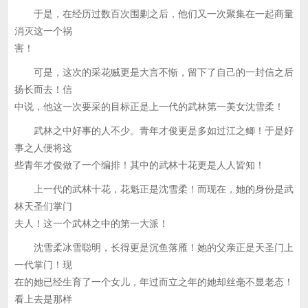
于是，在经历过数百次围剿之后，他们又一次聚集在一起商量
消灭这一个祸
害！
可是，这次的采花贼更是大言不惭，留下了自己的一封信之后
扬长而去！信
中说，他这一次要采的目标正是上一代的武林第一美女沈雪柔！
武林之中好事的人不少。青年才俊更是多如过江之鲫！于是好
事之人便将这
些青年才俊做了一个编排！其中的武林十花更是人人皆知！
上一代的武林十花，花魁正是沈雪柔！而现在，她的身份是武
林天圣们掌门
夫人！这一个武林之中的第一大派！
沈雪柔冰雪聪明，长得更是沉鱼落雁！她的父亲正是天圣门上
一代掌门！现
在的她已经生育了一个女儿，年过而立之年的她却丝毫不显老态！
看上去是那样