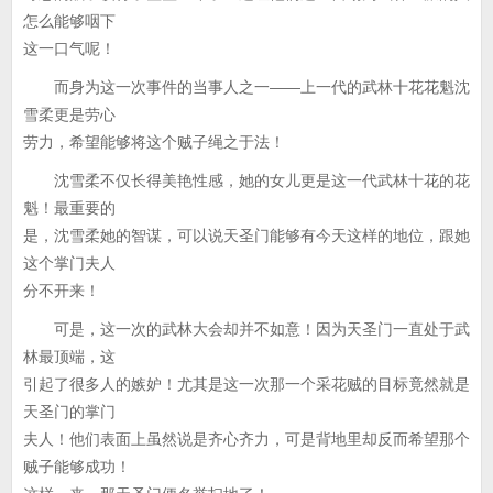
怎么能够咽下
这一口气呢！
而身为这一次事件的当事人之一——上一代的武林十花花魁沈
雪柔更是劳心
劳力，希望能够将这个贼子绳之于法！
沈雪柔不仅长得美艳性感，她的女儿更是这一代武林十花的花
魁！最重要的
是，沈雪柔她的智谋，可以说天圣门能够有今天这样的地位，跟她
这个掌门夫人
分不开来！
可是，这一次的武林大会却并不如意！因为天圣门一直处于武
林最顶端，这
引起了很多人的嫉妒！尤其是这一次那一个采花贼的目标竟然就是
天圣门的掌门
夫人！他们表面上虽然说是齐心齐力，可是背地里却反而希望那个
贼子能够成功！