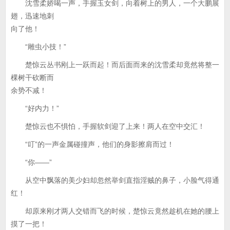
沈雪柔娇喝一声，手握玉女剑，向着树上的男人，一个大鹏展
翅，迅速地刺
向了他！
“雕虫小技！”
楚惊云丛书刚上一跃而起！而后面而来的沈雪柔却竟然将整一
棵树干砍断而
余势不减！
“好内力！”
楚惊云也不惧怕，手握软剑迎了上来！两人在空中交汇！
“叮”的一声金属碰撞声，他们的身影擦肩而过！
“你——”
从空中飘落的美少妇却忽然举剑直指淫贼的鼻子，小脸气得通
红！
却原来刚才两人交错而飞的时候，楚惊云竟然趁机在她的腰上
摸了一把！