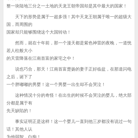
整一块陆地三分之一土地的天龙王朝帝国却是其中最大的国家！
天下的形势是属于一超多强！其中天龙王朝属于唯一的超级大
国，而周围的
国家却只能够围绕这个大国转动！
然而，就在十年前，那一个漫天都是紫色神雷的夜晚，一道恍
若人柱般大小
的天雷降落在江南首富的家宅之中！
说也巧合，那天！江南首富楚扬的妻子正好临盆，在那道闪电
之后，诞下了
一个胖嘟嘟的男婴！这一个男婴一出生却不会哭泣！
这种情况十分的奇怪！在出生的时候不会哭泣的婴儿，绝大部
分都是属于有
先天缺陷的！
事实证明正是这样！这一个婴儿一直到他三岁都没有说过一句
话！其他人认
为他弱智，白痴！