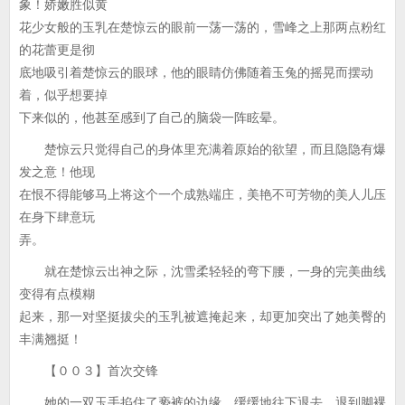
象！娇嫩胜似黄
花少女般的玉乳在楚惊云的眼前一荡一荡的，雪峰之上那两点粉红
的花蕾更是彻
底地吸引着楚惊云的眼球，他的眼睛仿佛随着玉兔的摇晃而摆动
着，似乎想要掉
下来似的，他甚至感到了自己的脑袋一阵眩晕。
楚惊云只觉得自己的身体里充满着原始的欲望，而且隐隐有爆
发之意！他现
在恨不得能够马上将这个一个成熟端庄，美艳不可芳物的美人儿压
在身下肆意玩
弄。
就在楚惊云出神之际，沈雪柔轻轻的弯下腰，一身的完美曲线
变得有点模糊
起来，那一对坚挺拔尖的玉乳被遮掩起来，却更加突出了她美臀的
丰满翘挺！
【００３】首次交锋
她的一双玉手掐住了亵裤的边缘，缓缓地往下退去，退到脚裸