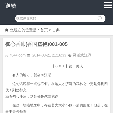
逆鳞
您现在的位置是：
首页
>
古典
御心香帅(香国盗艳)001-005
fu44.com
2014-03-21 21:16:33
灵狐戏江湖
【００１】第一美人
有人的地方，就会有江湖！
这句话说得一点也不假。在这人才济济的武林之中更是危机四
伏！到处都充
满着勾心斗角，到处都是尔虞我诈！
在这一块陆地之中，存在着大大小小数不清的国家！但是，在
最中央占领着