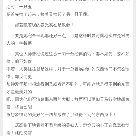
之时，一只玉
腿首先抬了起来，接着又抬起了另一只玉腿。
那若隐若现的春光实在是致命！
要是她完全呈现那还好一点，可是这样时显时露地实在是对男
人的一种折磨！
某位大师曾经说过这么一句十分经典的话：妻不如妾，妾不如
偷，偷不如偷
不着！人类往往就是这样，对于十分容易得到的东西他们不怎么珍
惜，却反而更
加钟爱于那些很难得到又或者得不到的，可能这就是得不到的东西
才是最美好的
吧，因为他们不清楚那东西的大概，故而可以更加天马行空地想象
着，将自己能
够想象得到的美好的一切都放在了那些得不到的东西身上！
居高临下地看着不着片缕的美妇人，楚惊云的心正在蠢蠢欲动
着！此刻沈雪