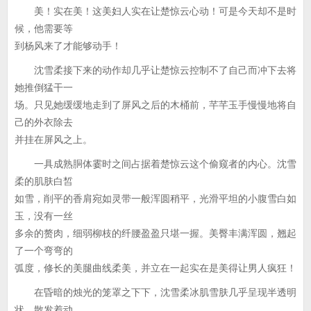
美！实在美！这美妇人实在让楚惊云心动！可是今天却不是时
候，他需要等
到杨风来了才能够动手！
沈雪柔接下来的动作却几乎让楚惊云控制不了自己而冲下去将
她推倒猛干一
场。只见她缓缓地走到了屏风之后的木桶前，芊芊玉手慢慢地将自
己的外衣除去
并挂在屏风之上。
一具成熟胴体霎时之间占据着楚惊云这个偷窥者的内心。沈雪
柔的肌肤白皙
如雪，削平的香肩宛如灵带一般浑圆稍平，光滑平坦的小腹雪白如
玉，没有一丝
多余的赘肉，细弱柳枝的纤腰盈盈只堪一握。美臀丰满浑圆，翘起
了一个弯弯的
弧度，修长的美腿曲线柔美，并立在一起实在是美得让男人疯狂！
在昏暗的烛光的笼罩之下下，沈雪柔冰肌雪肤几乎呈现半透明
状，散发着动