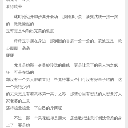
看得眩晕！
此时她迈开脚步离开会场！那婀娜小蛮，潘鬓沈腰一扭一摆
的，微微隆起的
玉臀更是勾勒出完美的弧度！
纤纤玉手摆在身边，那润园的香肩一耸一耸的。凌波玉足，款
步姗姗，袅袅
娜娜！
尤其是她那一身曼妙玲珑的曲线，更是让天下的男人为之疯
狂！可是在场的
却没有一个男人胆敢冒犯！毕竟得罪天圣门可没有好果子吃的！这
一个美艳少妇
的丈夫更是有着武林第一高手之称！那些心里有想法的人想要打人
家老婆的主意
还得掂量掂量一下自己的斤两呢！
不过，那一个采花贼却是胆大！居然敢把注意打倒沈雪柔的身
上了！要是她