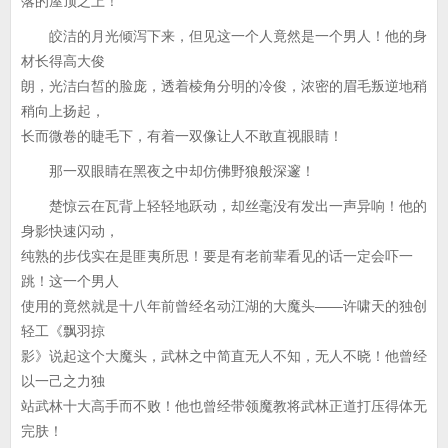
落的屋顶之上！
皎洁的月光倾泻下来，但见这一个人竟然是一个男人！他的身
材长得高大俊
朗，光洁白皙的脸庞，透着棱角分明的冷俊，浓密的眉毛叛逆地稍
稍向上扬起，
长而微卷的睫毛下，有着一双像让人不敢直视眼睛！
那一双眼睛在黑夜之中却仿佛野狼般深邃！
楚惊云在瓦背上轻轻地跃动，却丝毫没有发出一声异响！他的
身影快速闪动，
纯熟的步伐实在是匪夷所思！要是有老前辈看见的话一定会吓一
跳！这一个男人
使用的竟然就是十八年前曾经名动江湖的大魔头——许啸天的独创
轻工《飘羽掠
影》说起这个大魔头，武林之中简直无人不知，无人不晓！他曾经
以一己之力独
站武林十大高手而不败！他也曾经带领魔教将武林正道打压得体无
完肤！