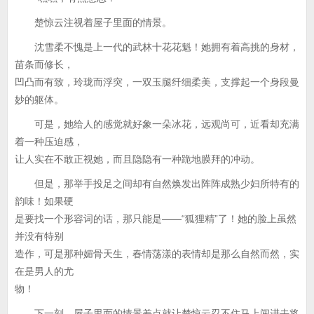
楚惊云注视着屋子里面的情景。
沈雪柔不愧是上一代的武林十花花魁！她拥有着高挑的身材，
苗条而修长，
凹凸而有致，玲珑而浮突，一双玉腿纤细柔美，支撑起一个身段曼
妙的躯体。
可是，她给人的感觉就好象一朵冰花，远观尚可，近看却充满
着一种压迫感，
让人实在不敢正视她，而且隐隐有一种跪地膜拜的冲动。
但是，那举手投足之间却有自然焕发出阵阵成熟少妇所特有的
韵味！如果硬
是要找一个形容词的话，那只能是——“狐狸精”了！她的脸上虽然
并没有特别
造作，可是那种媚骨天生，春情荡漾的表情却是那么自然而然，实
在是男人的尤
物！
下一刻，屋子里面的情景差点就让楚惊云忍不住马上闯进去将