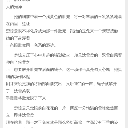
人的光泽！
她的胸前带着一个浅黄色的肚兜，将一对丰满的玉乳紧紧地裹
在内里，这让
楚惊云恨不得化身成为那一件肚兜，跟她的玉兔来一个亲密接触！
她的下身穿着
一条跟肚兜同一色系的亵裤。
楚惊云压下心中升起的强烈欲火，却见沈雪柔的一双雪白藕臂
伸向了粉背之
上，想要解开肚兜在后面的绳子。这一动作当真是勾人心魄！她挺
胸的动作比起
刚才来说更加的将胸部向前突出！只听“啪”的一声，绳子被解开
了，沈雪柔双
手慢慢将肚兜脱了下来！
楚惊云只觉眼前白花花的一片，两座十分饱满的雪峰傲然而
立！即使沈雪柔
现在站着，那一对玉兔依然是那么坚挺高耸，丝毫没有下垂的迹