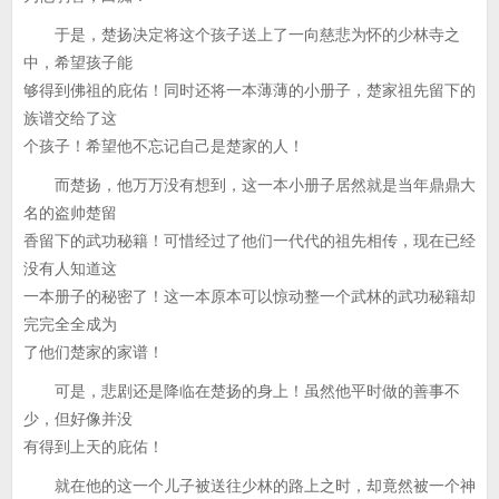
于是，楚扬决定将这个孩子送上了一向慈悲为怀的少林寺之
中，希望孩子能
够得到佛祖的庇佑！同时还将一本薄薄的小册子，楚家祖先留下的
族谱交给了这
个孩子！希望他不忘记自己是楚家的人！
而楚扬，他万万没有想到，这一本小册子居然就是当年鼎鼎大
名的盗帅楚留
香留下的武功秘籍！可惜经过了他们一代代的祖先相传，现在已经
没有人知道这
一本册子的秘密了！这一本原本可以惊动整一个武林的武功秘籍却
完完全全成为
了他们楚家的家谱！
可是，悲剧还是降临在楚扬的身上！虽然他平时做的善事不
少，但好像并没
有得到上天的庇佑！
就在他的这一个儿子被送往少林的路上之时，却竟然被一个神