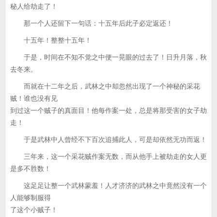
秘人给劫走了！
那一个人还留下一句话：十五年后此子必定返还！
十五年！整整十五年！
于是，时间在不知不觉之中便一晃眼的过去了！日升月落，秋
去冬来。
而就在十二年之后，武林之中却忽然出现了一个神秘的采花
贼！谁也没有见
到过这一个贼子的真面目！他每作案一处，总是将那受害的女子劫
走！
于是武林中人曾经不下百次追捕此人，可是却依然无功而返！
三年来，这一个采花贼作案无数，而从他手上被劫走的女人更
是多不胜数！
这足足让整一个武林蒙羞！人才济济的武林之中竟然没有一个
人能够制服得
了这个小贼子！