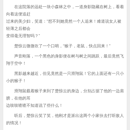
在这院落的远处一块小森林之中，一道身影隐藏在树上，看着
向着这便追赶
过来的美少妇，笑道：“想不到她竟然一个人追来！难道说女人被
轻薄之后都会
变得毫无理智吗？”
楚惊云微微吹了一个口哨，“猴子，老鼠，快点回来！”
声音刚落，一个黑色的身影便在树与树之间跳跃，最后竟然飞
翔于空中！
黑影越来越近，但见竟然是一只滑翔鼠！它的上面还有一只小
小的猴子！
滑翔鼠载着猴子来到了楚惊云的身边，分别占据了他的一边肩
膀，在他的耳
边吱吱喳喳不知道说了些什么！
听后，楚惊云笑了笑，他刚才是派出这两个小家伙去打听敌人
的情况！