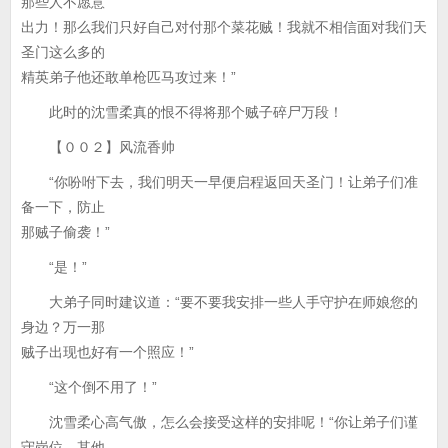
那些人不愿意
出力！那么我们只好自己对付那个菜花贼！我就不相信面对我们天
圣门这么多的
精英弟子他还敢单枪匹马攻过来！”
此时的沈雪柔真的恨不得将那个贼子碎尸万段！
【００２】风流香帅
“你吩咐下去，我们明天一早便启程返回天圣门！让弟子们准
备一下，防止
那贼子偷袭！”
“是！”
大弟子同时建议道：“要不要我安排一些人手守护在师娘您的
身边？万一那
贼子出现也好有一个照应！”
“这个倒不用了！”
沈雪柔心高气傲，怎么会接受这样的安排呢！“你让弟子们谨
守岗位，其他