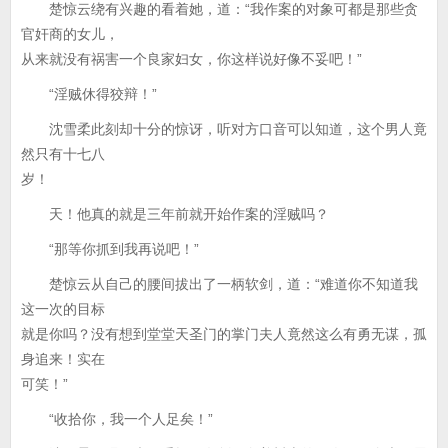
楚惊云绕有兴趣的看着她，道：“我作案的对象可都是那些贪
官奸商的女儿，
从来就没有祸害一个良家妇女，你这样说好像不妥吧！”
“淫贼休得狡辩！”
沈雪柔此刻却十分的惊讶，听对方口音可以知道，这个男人竟
然只有十七八
岁！
天！他真的就是三年前就开始作案的淫贼吗？
“那等你抓到我再说吧！”
楚惊云从自己的腰间拔出了一柄软剑，道：“难道你不知道我
这一次的目标
就是你吗？没有想到堂堂天圣门的掌门夫人竟然这么有勇无谋，孤
身追来！实在
可笑！”
“收拾你，我一个人足矣！”