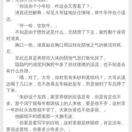
「你说你个小年轻，咋这会又害羞了？」
潜真还想解释，却见大哥猛地扯住缰绳，将牛车停在小溪
边。
「停一哈，饮饮牛。」
不知是由于惯性还是什么，无猜滑了下去，索性翻个身背
对潜真。
胸口一热，潜真贴在胸口用以转化阴煞之气的换流符耗
尽。
至此总算是将那些入体的阴煞气息打散化掉了。
隐隐约约感觉到胸腔中多了丝丝缕缕的温流，也不知道会
有什么作用。
「哦，对了。大哥，你村里有朱砂和黄纸吗？」大哥从溪
边喝了几口水，也不急着去车辕处架车，而是饶到了车后蹲了
下来。
「朱砂这个东西，家里养猪的应该是有，但是肯定也不
多。那个清宁观每年都派镇上的人来收，要是收不齐，这村里
一年的社火农祭就不管了。大家伙谁也不敢多留。」
他眼睛不时瞟着那一大捆毛皮。
「你要是要写字的白纸，这村里都是睁眼瞎，肯定没有。
要说这黄纸，你要多少有多少。」