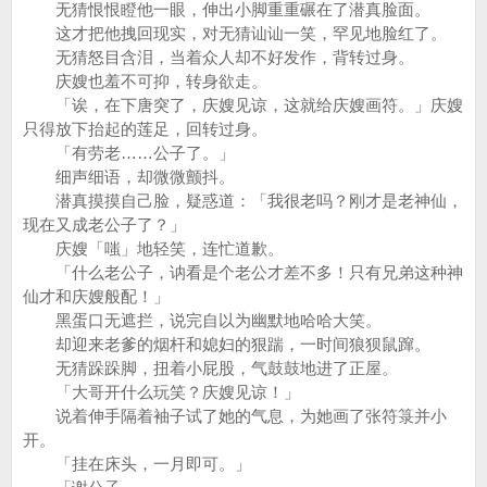
无猜恨恨瞪他一眼，伸出小脚重重碾在了潜真脸面。
这才把他拽回现实，对无猜讪讪一笑，罕见地脸红了。
无猜怒目含泪，当着众人却不好发作，背转过身。
庆嫂也羞不可抑，转身欲走。
「诶，在下唐突了，庆嫂见谅，这就给庆嫂画符。」庆嫂
只得放下抬起的莲足，回转过身。
「有劳老……公子了。」
细声细语，却微微颤抖。
潜真摸摸自己脸，疑惑道：「我很老吗？刚才是老神仙，
现在又成老公子了？」
庆嫂「嗤」地轻笑，连忙道歉。
「什么老公子，讷看是个老公才差不多！只有兄弟这种神
仙才和庆嫂般配！」
黑蛋口无遮拦，说完自以为幽默地哈哈大笑。
却迎来老爹的烟杆和媳妇的狠踹，一时间狼狈鼠蹿。
无猜跺跺脚，扭着小屁股，气鼓鼓地进了正屋。
「大哥开什么玩笑？庆嫂见谅！」
说着伸手隔着袖子试了她的气息，为她画了张符箓并小
开。
「挂在床头，一月即可。」