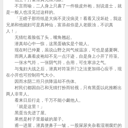
不言而喻，二人身上只裹了一件狼皮外袍，别说道士，就
是一般人也没见过这样的。
「王瞎子那符纸是大病不灵没病灵！看看又没坏处，我这
兄弟和他媳妇可是真神仙，富添叔你是人老眼浊，不识真
人！」
无猜红着脸低了头，嘴角翘起。
潜真却心中一惊，这黑蛋确实是个能人。
现在时已仲夏，虽说山野之间气候温凉，可也是盛夏啊。
而两人裹着皮袍却不见一点汗迹，自是身上小开了符箓。
一张水气符，一张阴气符，合用，可生寒凉之气。
与鬼妇大战之后，潜真对符箓开门之法更加得心应手，现
在小开也可控制符气大小。
因而水阴二符只供降温却不伤体。
村民们都因自己和无猜打扮而轻视，只有黑蛋以此推断出
两人非常人。
看来日后行走，千万不能小觑他人。
「就是这里！」
黑蛋当先进了屋。
果然是村子里最破的屋子。
甫一进屋，潜真便鼻子一皱，一股屎尿夹杂着湿潮腐烂的