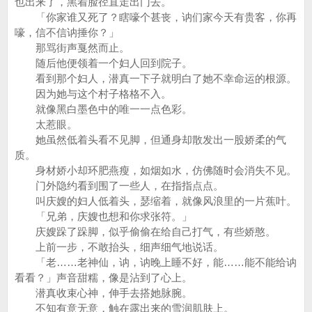
也出来了，黑着脸径直走出门去。
「你家谁又死了？瞎嚎个甚丧，讷们家今天有贵客，你再
嚎，信不信讷捶你？」
那骂街声戛然而止。
随后他便领着一个妇人回到院子。
看到那个妇人，潜真一下子就明白了她不幸命运的根源。
因为她与这个村子格格不入。
就像黑白墨色中的唯一一点色彩。
太惹眼。
她虽然低着头看不见脚，但通身却散发出一股娇柔的气
质。
身材娇小却环肥燕瘦，如烟如水，仿佛随时会消失不见。
门外隐约看到围了一些人，在指指点点。
叫庆嫂的妇人低着头，瑟缩着，就像风浪里的一片蕉叶。
「兄弟，庆嫂也想和你求张符。」
庆嫂跺了跺脚，似乎偷偷在给自己打气，有些娇憨。
上前一步，不敢抬头，细声细气地说话。
「老……老神仙，讷，讷晚上睡不好，能……能不能给讷
看看？」声音甜糯，像是沾到了心上。
潜真收束心神，伸手去搭她脉腕。
不知有意无意，触在露出来的雪润肌肤上。