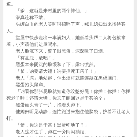
道。
「爹，这就是来村里的两个神仙。」
潜真连称不敢。
头缠白巾的老人笑呵呵招呼了声，喊儿媳妇出来招待客
人。
堂屋中快步走出一丰满妇人，她低着头帮二人将包袱拿
着，小声请他们进屋喝水。
老人脸沉下来，瞥了眼黑蛋，深深吸了口烟。
「有甚屁，放吧！」
黑蛋本来阴沉的脸缓和了下，露出愤然。
「爹，讷要请大锤！讷要捶死王瞎子！」
老人「腾」地站起，伸出烟杆就连连敲在黑蛋脑门。
黑蛋抱头鼠窜。
「讷看你那张屁脸就知道你没憋好屁！你捶！你捶！你捶
死老子哇！还请大锤，你忘了咱回这是干甚的？」
黑蛋额头青了一片，抱着头蹲下。
他媳妇听见动静，连忙跑过来抱住他脑袋，护着不让老人
打。
「爹，你这是干甚！黑蛋咋地了？」
老人这才住手，蹲在一旁闷闷抽烟。