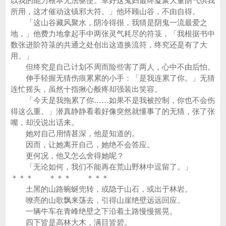
以我的能力根本无法驱使。幸好这鬼妇最终凝聚大量阴气供我
所用，这才催动这镇邪大符。」他环顾山谷，不由自得。
「这山谷藏风聚水，阴冷得很，我猜是阴鬼一流最爱之
地，」他费力地拿起手中两张灵气耗尽的符箓，「我根据书中
数张进阶符箓的共通之处创出这道换流符，终究还是有了大
用。」
但终究是自己计划不周而险些害了两人，心中不由后怕。
伸手轻握无猜伤痕累累的小手：「是我连累了你。」无猜
连忙摇头，虽然十指揪心般疼却强装出笑容。
「今天是我拖累了你……如果不是我被控制，你也不会伤
得这么重。」潜真静静看着好像突然就懂事了的无猜，张了张
嘴，却没说出话来。
她对自己用情甚深，他是知道的。
因而，让她离开自己，她绝不会答应。
更何况，他又怎么舍得她呢？
「无论如何，我们不能再在荒山野林中逗留了。」
＊＊＊ ＊＊＊ ＊＊＊
土黑的山路蜿蜒兜转，或隐于山石，或出于林岩。
嘹亮的山歌飘来荡去，引得山崖绝壁远远回应。
一辆牛车在青峰绝壁之下沿着土路慢慢摇晃。
四下皆是高林大木，满目皆碧。