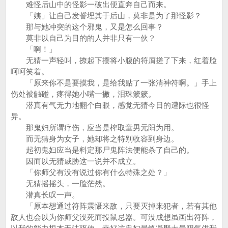
难怪后山中的怪影一破出便直奔自己而来。
「姨」让自己发誓埋其于后山，莫非是为了那怪影？
那与她冲突的这个邪鬼，又是怎么回事？
莫非以自己为目的的人并非只有一伙？
「啊！」
无猜一声轻叫，撩起下摆将小腹的符屑搓了下来，红着脸
呵呵笑着。
「原来你不是要摸我，是给我贴了一张清神符啊。」手上
伤处被触碰，疼得她小嘴一撇，泪珠簌簌。
潜真有气无力地翻个白眼，感觉无猜今日的遭际也很怪
异。
那鬼妇所谓疗伤，应当是榨取童男元阳为用。
而无猜身为女子，她却将之特别收容到身边。
起初鬼妇应当是料定那尸鬼阵法便能杀了自己的。
因而以无猜威胁这一说并不成立。
「你师父有没有说过你有什么特殊之处？」
无猜摇摇头，一脸茫然。
潜真长叹一声。
「原本想通过符阵震慑来敌，只要灭掉来犯者，若有其他
敌人也会以为你师父没死而投鼠忌器。可没成想虽画出符阵，