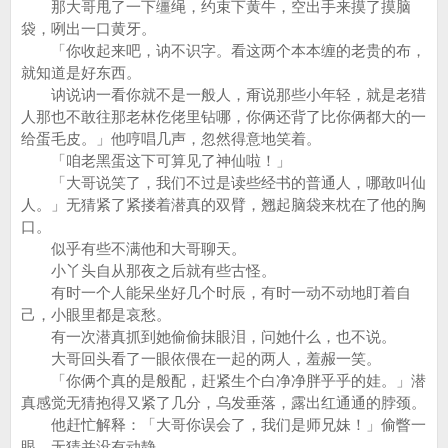
那大哥甩了一下缰绳，约束下黄牛，空出手来摸了摸脑
袋，咧出一口黄牙。
「你收起来吧，讷不识字。看这两个本本缠的老贵的布，
就知道是好东西。
讷说讷一看你就不是一般人，甭说那些小年轻，就是老猎
人那也不敢往那老林仡佬里钻哪，你俩还背了比你俩都大的一
给蛋毛皮。」他哼唱几声，忽然得意地笑着。
「咱老黑蛋这下可算见了神仙啦！」
「大哥说笑了，我们不过是读些经书的普通人，哪敢叫仙
人。」无猜紧了紧搂着潜真的双臂，翘起脑袋来枕在了他的胸
口。
似乎有些不满他和大哥聊天。
小丫头自从那夜之后就有些古怪。
有时一个人能呆坐好几个时辰，有时一动不动地盯着自
己，小眼里都是哀愁。
有一次潜真抓到她偷偷抹眼泪，问她什么，也不说。
大哥回头看了一眼依偎在一起的两人，羞赧一笑。
「你俩个真的是般配，赶紧生个白净净胖乎乎的娃。」潜
真感觉无猜抱得又紧了几分，乌发垂落，露出红通通的脖颈。
他赶忙解释：「大哥你误会了，我们是师兄妹！」偷瞥一
眼，无猜并没有动静。