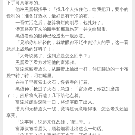
下手可真够毒的。
他冲黑蛋招招手：「找几个人按住他，给我把刀，要小的
锋利的！准备好热水，最好是有干净的布。」
一番忙活之后，总算将烂肉削尽，包扎好了。
潜真将割下来的断手和那瓶伤药一并交给黑蛋。
黑蛋看他的眼神已经透出一股欣赏。
「兄弟你年轻轻的，就敢眼都不眨生割活人的手，这一看
就是上战场的好料子！」
「大哥说笑了。这到底是怎么回事？」
黑蛋看了看方才迎他的富添叔。
富添叔皱着眉头，从腰带上抽出一杆，伸进腰边的一个布
袋中转了转，叼在嘴里。
在袖子里摸索出火石，慢吞吞的打着。
黑蛋伸手抢过了火石，急道：「富添叔，你就别磨蹭
了！」然后将火石磕了几下给他点着。
富添叔眯眼深吸一口，将烟雾叹了出来。
潜真和无猜眉头一皱，觉得这玩意呛得很，怎么老头还挺
享受。
「这事啊，说起来怪怂娃，咱理亏。」
富添叔皱着眉头，顺着烟雾吐出这么一句话。