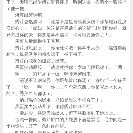
了？」无猜已经依偎在潜真怀里，听到这话，捏着小手狠狠拧
了他一把。
潜真龇牙咧嘴。
秀芹忽然质问：「你是不是也喜欢看庆嫂？你帮她就是没
安好心！」「媳妇，你这是甚麻话？讷这辈子就想和你好，就
只肏过你的屄！你要是再不信讷，讷可就要捶你了！」
黑蛋从后面抱住了秀芹。
秀芹甩甩屁股：「你捶死讷吧！你本事大的！」黑蛋喘着
粗气，撩起秀芹的粗步裙子，褪下裤子。
秀芹白花花的腿露了出来。
黑蛋挺动屁股：「讷这就捶你！拿鸡巴捶死你！」「嗯
——啊——」秀芹身子一缠，呻吟声穿出来。
「还说不让讷肏屄，你屄都冒出稀汤了！够奶活一个孩子
了！」「嗯——啊——你……你个死东西，你是喝屄水长大
的？」秀芹声音都嗲了。
「讷只喝你的屄水，只怕是没这个机会了！」
黑蛋卖力挺动几下，顶得秀芹呻吟不断。
一撅屁股，将鸡巴抽出来，蹲下将脸凑到了她屄上。
惊鸿一暼间，秀芹肥白的大屁股下满是黑毛，毛中间是一
个粉馒头，开了一条红红的屄。
阴唇外翻，屄洞还张着，水津津的。