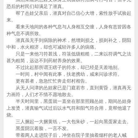
恐后的村民们却满足了潜真。
帮了怂娃父亲后，潜真对自己信心大增，索性放手试验起
来。
看来天地间的各种气息与人身相互交缠，人身有恙皆因各
种气息不调所致。
潜真虽无手到病除的神术，然增则损之，损则补之，阴阳
中和，水火相济，却也可减轻许多人的病痛。
只是一来他习符甚浅，符箓低级粗糙，二来以符调气之法
甚为粗简，远达不到药材养身的效果。
不过比起那所谓王瞎子的符水，却已经是天差地别。
一时间，村中闻有此事，扶老携幼，咸来问诊求符。
更有甚者，急急忙忙奔走邻村相告。
从无人问津的怂娃家已是门庭若市，直到黄昏，潜真再无
力画符，人们才不情不愿地散去。
半天时间里，黑蛋就一直坐在那里照顾怂娃，期间怂娃身
上发烫，潜真输气试过后以水气符和阳气符合用，竟帮他退了
烧。
三人捆起一大捆黄纸，一大包朱砂，一起向黑蛋家走去。
黑蛋阴沉着脸，一言不发。
带着两人走进院子后，冲坐在院子里抽着烟杆的老人喊