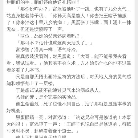
烂咱们的手，咱们还给他送礼赔罪？」
「那你说咋办？」富添被他吓了一跳，也有了几分火气，
站直身梗着脖子吼，「你孙天高是能人！你去把王瞎子捶服
了！你来治这十里八乡的病！」黑蛋张了张嘴，面上涌出一抹
无奈，但还是愤愤哼了一声。
「两位，怂娃的父亲还病着吗？」
「那可不？估计也就这两天活头了。」
富添瞥了潜真一样，语气冷冷。
潜真假装没看到，对黑蛋道：「大哥，能不能带我去看
看，我试试看。」他其实不会医术，方才治伤什么的也不过靠
着多看了几本书。
只是自那天悟出画符运符的方法后，对天地人身的灵气感
知和领悟都上了一层楼。
于是想试试能不能通过灵气来治病或杀人。
怂娃的爹，是个完美的实验品。
他生命垂危，死了也怪不到自己，活了那就是显露本事的
好机会。
黑蛋眼睛一亮，对富添道：「讷这兄弟可是修道的！本事
大的很！」富添哼了一声：「王瞎子也说自己是修道的，符纸
时灵时不灵，起码看着像个道士。」
他上下打量潜真无猜几眼。