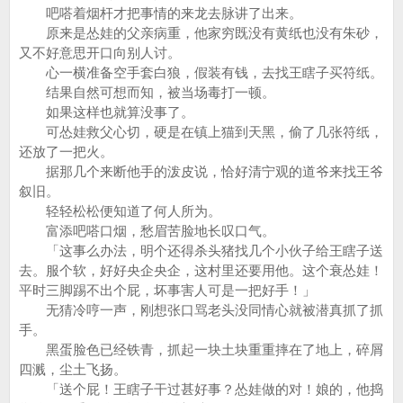
吧嗒着烟杆才把事情的来龙去脉讲了出来。
原来是怂娃的父亲病重，他家穷既没有黄纸也没有朱砂，
又不好意思开口向别人讨。
心一横准备空手套白狼，假装有钱，去找王瞎子买符纸。
结果自然可想而知，被当场毒打一顿。
如果这样也就算没事了。
可怂娃救父心切，硬是在镇上猫到天黑，偷了几张符纸，
还放了一把火。
据那几个来断他手的泼皮说，恰好清宁观的道爷来找王爷
叙旧。
轻轻松松便知道了何人所为。
富添吧嗒口烟，愁眉苦脸地长叹口气。
「这事么办法，明个还得杀头猪找几个小伙子给王瞎子送
去。服个软，好好央企央企，这村里还要用他。这个衰怂娃！
平时三脚踢不出个屁，坏事害人可是一把好手！」
无猜冷哼一声，刚想张口骂老头没同情心就被潜真抓了抓
手。
黑蛋脸色已经铁青，抓起一块土块重重摔在了地上，碎屑
四溅，尘土飞扬。
「送个屁！王瞎子干过甚好事？怂娃做的对！娘的，他捣