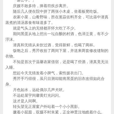
「谢公子。」
庆嫂不敢多待，捧着符疾步离开。
随后几人便在院中拼了两张小木桌，坐着板凳吃饭。
农家小菜，山肴野味，胜在葱蒜佐料齐全，可比庙中潜真
蒸煮的清汤寡食有味道多了。
就是气头上的无猜都开怀大吃了不少。
期间黑蛋从地上挖出一坛自酿的村酒，色泽泛黄，有不少
浮沫。
潜真和无猜从未饮过酒，觉得新鲜，也喝了两杯。
饭饱之后，秀芹收拾了两间下屋，并送来两套修改缝制的
衣物。
不知是首次于温馨农家借宿，还是喝了些酒，潜真竟无法
入睡。
想起今天无猜发着小脾气，索性披衣出门。
秀芹手巧得很，虽只目测却能将黑蛋的旧衣改得如此合
身。
月色如水，远处偶尔几声犬吠。
不远处屋宇间馨黄灯光闪闪。
这才是人间啊。
转头望见正屋窗户外站着一个小小黑影。
撅着小屁股，双腿不时夹紧，正全神贯注地瞧着什么。