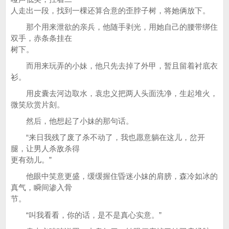
人走出一段，找到一棵还算合意的歪脖子树，将她俩放下。
那个用来泄欲的亲兵，他随手剥光，用她自己的腰带绑住
双手，赤条条挂在
树下。
而用来玩弄的小妹，他只先去掉了外甲，暂且留着衬底衣
衫。
用皮囊去河边取水，袁忠义把两人头面洗净，生起堆火，
微笑欣赏片刻。
然后，他想起了小妹的那句话。
“来日我残了废了杀不动了，我也愿意躺在这儿，岔开
腿，让男人杀敌杀得
更有劲儿。”
他眼中笑意更盛，缓缓握住昏迷小妹的肩膀，森冷如冰的
真气，瞬间渗入骨
节。
“叫我看看，你的话，是不是真心实意。”