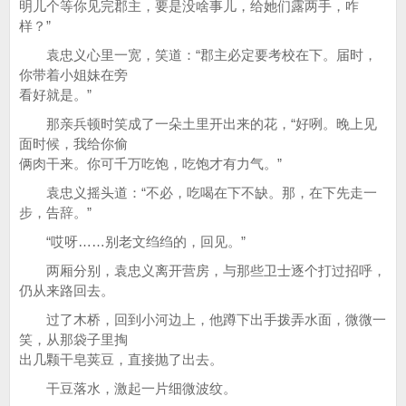
明儿个等你见完郡主，要是没啥事儿，给她们露两手，咋
样？”
袁忠义心里一宽，笑道：“郡主必定要考校在下。届时，
你带着小姐妹在旁
看好就是。”
那亲兵顿时笑成了一朵土里开出来的花，“好咧。晚上见
面时候，我给你偷
俩肉干来。你可千万吃饱，吃饱才有力气。”
袁忠义摇头道：“不必，吃喝在下不缺。那，在下先走一
步，告辞。”
“哎呀……别老文绉绉的，回见。”
两厢分别，袁忠义离开营房，与那些卫士逐个打过招呼，
仍从来路回去。
过了木桥，回到小河边上，他蹲下出手拨弄水面，微微一
笑，从那袋子里掏
出几颗干皂荚豆，直接抛了出去。
干豆落水，激起一片细微波纹。