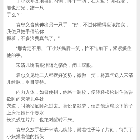
丁小妖乖觉地换到内侧，眸子一斜，在旁道：“那我呢，
能也沾光，蹭一只
手么？”
袁忠义含笑伸出另一只手，“好，不过你睡得应该踏实，
我便只把手借给你
握着，不多浪费真气了。”
“那肯定不用。”丁小妖抿唇一笑，忙不迭躺下，紧紧攥住
他的手。
宋清儿噙着眼泪随之躺倒，闭上双眼。
袁忠义见她二人都摆好姿势，微微一笑，将真气送入宋清
儿经脉，垂目等待。
内力入体，如臂使指，他略一调校，便轻轻松松封住昏昏
欲睡的宋清儿各处
穴道，叫她彻底睡死过去。莫说是噩梦，便是他这就脱下裤子
上床把她日个春水
长流残红片片，也绝对醒转不来。
袁忠义放手松开宋清儿腕脉，耐着性子等了片刻，待到丁
小妖握着他的指头