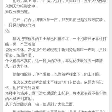
他最后戴上面巾，在脑后包好，只露双目，整个人仿佛融
入到天地暗影之中，
难以分辨形迹。
门开，门合，细细吱呀一声，那灰影便已越过残破院墙，
一阵风似的吹向河
边。
镇内把守桥头的卫士早已困倦不堪，一个抱着长矛靠柱打
盹，另一个歪着脑
袋呵欠不休。发愣那个迷迷瞪瞪中听到旁边咔嗒一声响，扭脸
看去，皱眉睁眼，
什么也看不真切。这一转脸的功夫，耳边仿佛吹过去一阵清
风，颇为舒爽。
他拍拍脸颊，伸个懒腰，也靠着桥柱坐下，闭上了眼。
袁忠义这次过桥之后未再往营地门卡处去。依照先前记
忆，他径直走到两座
塔楼中间墙外，蹲下运功缓缓向上托起，将本就夯得不甚牢靠
的木桩拔到离地，
从下方缝隙伏身一钻，便进到了大营里面。