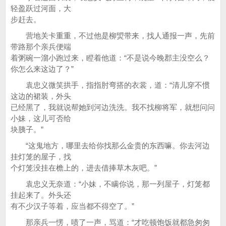
轻盈跃过河面，大
步赶去。
营地关卡重重，不过他是柳焽带来，找人通报一声，先前
带路那个亲兵便端
着粥碗一溜小跑过来，瞪着他道：“不是说今晚郡主没空么？
你怎么来这边了？”
袁忠义微笑拱手，指指肘弯搭的衣裳，道：“清儿穿不惯
这边的裙装，外头
已经黑了，我就说帮她到河边洗洗。我不找柳将军，就想问问
小妹，这儿可否给
块胰子。”
“这鬼地方，哪里去给你找那么金贵的东西嘛。你去河边
挂灯笼的屋子，找
个灯笼没挂在檐上的，进去借捧草木灰吧。”
袁忠义无奈道：“小妹，不瞒你说，那一列屋子，灯笼都
挂起来了。外头还
有不少汉子等着，应当都不得空了。”
那亲兵一愣，啧了一声，骂道：“才吃顿饱饭就都急匆匆