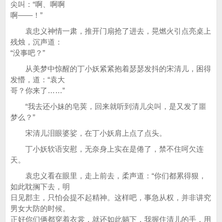
尖叫：“啊、啊啊
啊——！”
袁忠义神情一肃，推开门扇抢了进去，晃燃火引点亮桌上
残烛，沉声道：
“没事吧？”
从美梦中惊醒的丁小妖紧紧抱着瑟瑟发抖的宋清儿，困得
发懵，道：“袁大
哥？你来了……”
“我去还小妹的皂荚，回来就听到清儿尖叫，是又发了噩
梦么？”
宋清儿泪眼婆娑，在丁小妖肩上点了点头。
丁小妖软语安慰，无奈身上实在是倦了，禁不住呵欠连
天。
袁忠义看在眼里，走上前去，柔声道：“你们都累得狠，
如此耽搁下去，明
日见郡主，只怕会提不起精神。这样吧，事急从权，并非讲究
男女大防的时候。
正好你们俩都穿着衣裳，就还如此躺下，我握住清儿的手，用