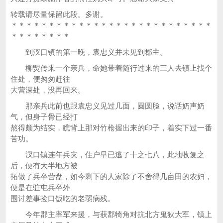
转载请尽量保留此段。多谢。
＊＊＊＊＊＊＊＊＊＊＊＊＊＊＊＊＊＊＊＊＊＊＊＊＊＊＊
＊＊＊＊＊＊＊＊
到汊口镇的第一晚，袁忠义并未见到郡主。
柳焽传来一个亲兵，命她带着随行过来的三人去镇上找个
住处，便匆匆赶往
大营深处，没再回来。
那亲兵此前也跟袁忠义见过几面，圆圆脸，说话奶声奶
气，但身子骨已经打
熬得颇为结实，瞧背上那对竹枪握出来的印子，着实下过一番
苦功。
汊口镇连年兵灾，住户早已逃了十之七八，此地收复之
后，便有大半地方被
拓做了兵卒营盘，如今剩下的人家除了不舍得几亩田的农妇，
便是在驻屯兵卒外
围讨差事捡口饭吃的老弱病残。
今年郡主率军来援，与获郡犄角对抗北方鬼狄大军，镇上