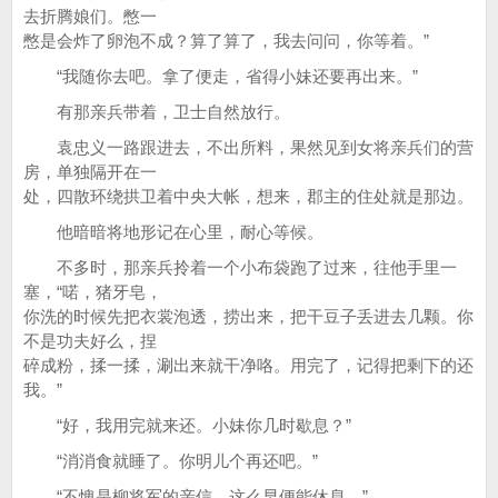
去折腾娘们。憋一
憋是会炸了卵泡不成？算了算了，我去问问，你等着。”
“我随你去吧。拿了便走，省得小妹还要再出来。”
有那亲兵带着，卫士自然放行。
袁忠义一路跟进去，不出所料，果然见到女将亲兵们的营
房，单独隔开在一
处，四散环绕拱卫着中央大帐，想来，郡主的住处就是那边。
他暗暗将地形记在心里，耐心等候。
不多时，那亲兵拎着一个小布袋跑了过来，往他手里一
塞，“喏，猪牙皂，
你洗的时候先把衣裳泡透，捞出来，把干豆子丢进去几颗。你
不是功夫好么，捏
碎成粉，揉一揉，涮出来就干净咯。用完了，记得把剩下的还
我。”
“好，我用完就来还。小妹你几时歇息？”
“消消食就睡了。你明儿个再还吧。”
“不愧是柳将军的亲信，这么早便能休息。”