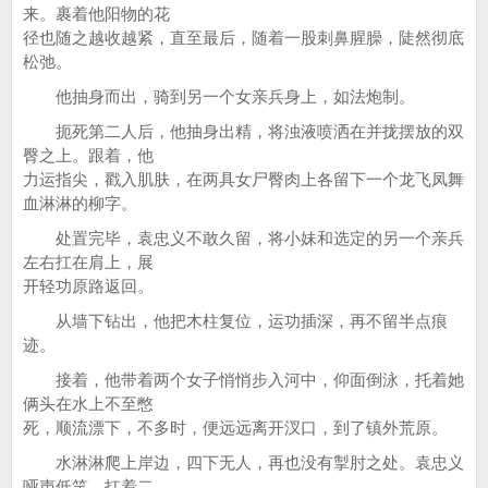
来。裹着他阳物的花
径也随之越收越紧，直至最后，随着一股刺鼻腥臊，陡然彻底
松弛。
他抽身而出，骑到另一个女亲兵身上，如法炮制。
扼死第二人后，他抽身出精，将浊液喷洒在并拢摆放的双
臀之上。跟着，他
力运指尖，戳入肌肤，在两具女尸臀肉上各留下一个龙飞凤舞
血淋淋的柳字。
处置完毕，袁忠义不敢久留，将小妹和选定的另一个亲兵
左右扛在肩上，展
开轻功原路返回。
从墙下钻出，他把木柱复位，运功插深，再不留半点痕
迹。
接着，他带着两个女子悄悄步入河中，仰面倒泳，托着她
俩头在水上不至憋
死，顺流漂下，不多时，便远远离开汊口，到了镇外荒原。
水淋淋爬上岸边，四下无人，再也没有掣肘之处。袁忠义
哑声低笑，扛着二