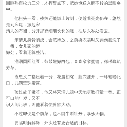
因睡熟而松力三分，才挥臂点下，把她也送入醒不转的黑甜乡
中。
他扭头一看，残烛还能燃上片刻，便趁着亮光仍在，悠然
走到床尾，掀起宋
清儿的布裙，分开那双细细长长的腿，往尽头私处看去。
宋清儿身骨初成，含苞待放，之前换衣裳时又匆匆擦洗了
一番，女儿家的娇
嫩处，看着还算整洁。
润润圆圆红豆，鼓鼓嫩嫩白包，直直窄窄蜜缝，稀稀疏疏
芳草。
袁忠义二指压着一分，花唇初绽，蕊穴骤开，一环皱粉牝
口，几滴莹珠蜜露。
验过处子嫩芯，他又将宋清儿裙中天地尽数打量一番。正
可口的年岁，又不
识人间污秽，叫他看着便兽欲大动。
不过即便是个前菜，也不能牛嚼牡丹，暴殄天物。
要临时解解馋，外头还有更合适的目标。