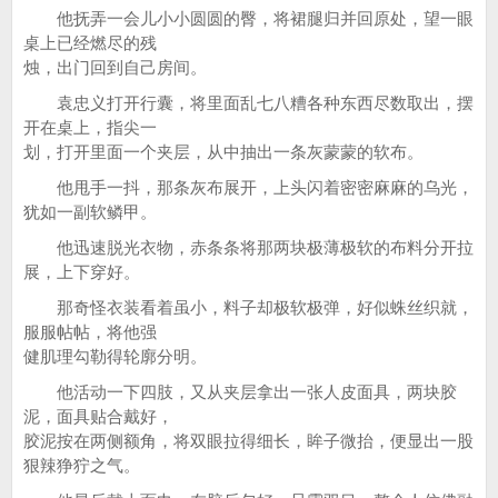
他抚弄一会儿小小圆圆的臀，将裙腿归并回原处，望一眼
桌上已经燃尽的残
烛，出门回到自己房间。
袁忠义打开行囊，将里面乱七八糟各种东西尽数取出，摆
开在桌上，指尖一
划，打开里面一个夹层，从中抽出一条灰蒙蒙的软布。
他甩手一抖，那条灰布展开，上头闪着密密麻麻的乌光，
犹如一副软鳞甲。
他迅速脱光衣物，赤条条将那两块极薄极软的布料分开拉
展，上下穿好。
那奇怪衣装看着虽小，料子却极软极弹，好似蛛丝织就，
服服帖帖，将他强
健肌理勾勒得轮廓分明。
他活动一下四肢，又从夹层拿出一张人皮面具，两块胶
泥，面具贴合戴好，
胶泥按在两侧额角，将双眼拉得细长，眸子微抬，便显出一股
狠辣狰狞之气。