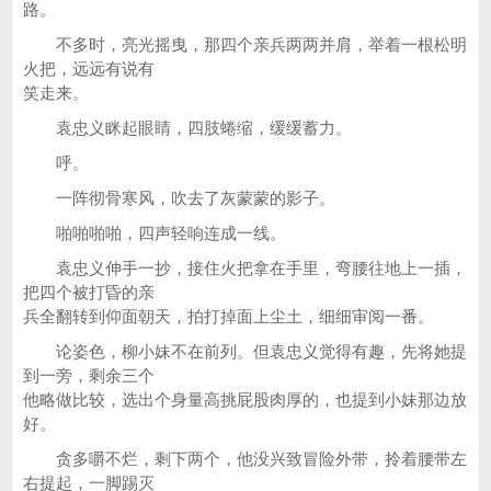
路。
不多时，亮光摇曳，那四个亲兵两两并肩，举着一根松明
火把，远远有说有
笑走来。
袁忠义眯起眼睛，四肢蜷缩，缓缓蓄力。
呼。
一阵彻骨寒风，吹去了灰蒙蒙的影子。
啪啪啪啪，四声轻响连成一线。
袁忠义伸手一抄，接住火把拿在手里，弯腰往地上一插，
把四个被打昏的亲
兵全翻转到仰面朝天，拍打掉面上尘土，细细审阅一番。
论姿色，柳小妹不在前列。但袁忠义觉得有趣，先将她提
到一旁，剩余三个
他略做比较，选出个身量高挑屁股肉厚的，也提到小妹那边放
好。
贪多嚼不烂，剩下两个，他没兴致冒险外带，拎着腰带左
右提起，一脚踢灭