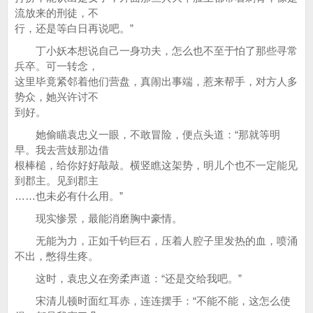
流放来的刑徒，不
行，还是等白日再说吧。”
丁小妖本想说自己一身功夫，怎么也不至于怕了那些寻常
兵卒。可一转念，
这里毕竟紧邻着他们营盘，真闹出事端，惹来帮手，对方人多
势众，她兴许讨不
到好。
她偷瞄袁忠义一眼，不敢冒险，便点头道：“那就等明
早。我去营妓那边借
根棒槌，给你好好敲敲。横竖瞧这架势，明儿个也不一定能见
到郡主。见到郡主
……也未必有什么用。”
现实惨景，最能消磨胸中豪情。
无能为力，正如千钧巨石，压着人腔子里发热的血，喷涌
不出，憋得生疼。
这时，袁忠义在旁柔声道：“还是交给我吧。”
宋清儿顿时面红耳赤，连连摆手：“不能不能，这怎么使