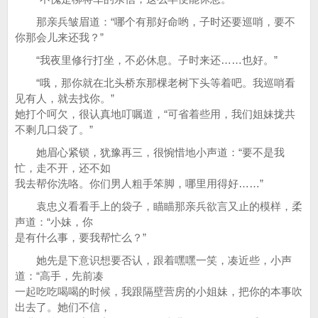
那亲兵皱眉道：“哪个有那好命哟，子时还要巡哨，要不
你那会儿来还我？”
“我夜里修行打坐，不必休息。子时来还……也好。”
“哦，那你就在北头桥东那棵老树下头等着吧。我巡哨看
见有人，就去找你。”
她打个呵欠，很认真地叮嘱道，“可省着些用，我们姐妹拢共
不剩几口袋了。”
她眉心紧锁，犹豫再三，很惋惜地小声道：“要不是我
忙，走不开，还不如
我去帮你洗咯。你们男人粗手笨脚，哪里用得好……”
袁忠义看看手上的袋子，瞄瞄那亲兵欲言又止的模样，柔
声道：“小妹，你
是有什么事，要我帮忙么？”
她先是下意识想要否认，跟着嘿嘿一笑，凑近些，小声
道：“高手，先前凑
一起吃吃喝喝的时候，我跟隔壁营房的小姐妹，把你的本事吹
出去了。她们不信，