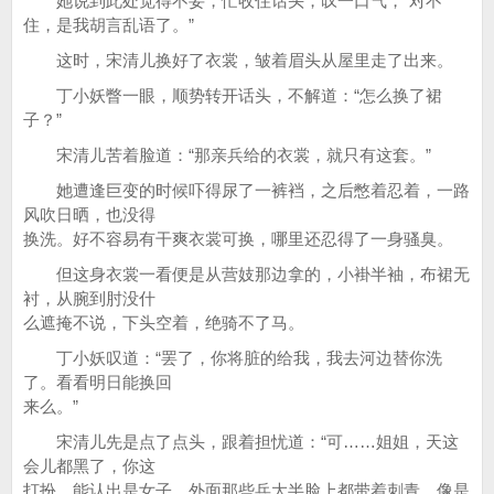
她说到此处觉得不妥，忙收住话头，叹一口气，“对不
住，是我胡言乱语了。”
这时，宋清儿换好了衣裳，皱着眉头从屋里走了出来。
丁小妖瞥一眼，顺势转开话头，不解道：“怎么换了裙
子？”
宋清儿苦着脸道：“那亲兵给的衣裳，就只有这套。”
她遭逢巨变的时候吓得尿了一裤裆，之后憋着忍着，一路
风吹日晒，也没得
换洗。好不容易有干爽衣裳可换，哪里还忍得了一身骚臭。
但这身衣裳一看便是从营妓那边拿的，小褂半袖，布裙无
衬，从腕到肘没什
么遮掩不说，下头空着，绝骑不了马。
丁小妖叹道：“罢了，你将脏的给我，我去河边替你洗
了。看看明日能换回
来么。”
宋清儿先是点了点头，跟着担忧道：“可……姐姐，天这
会儿都黑了，你这
打扮，能认出是女子，外面那些兵大半脸上都带着刺青，像是