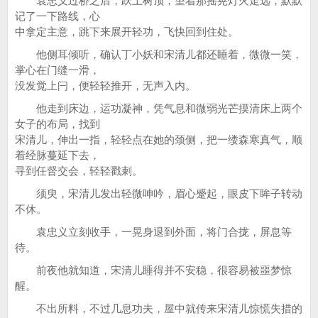
袁忠义过桥之后，跃上树顶，望着那摇晃灯火走远，默默
记了一下路线，心
中拿定主意，跳下来展开轻功，飞快回到住处。
他侧耳倾听，确认丁小妖和宋清儿都还睡着，微微一笑，
掌心在门缝一滑，
没发觉上闩，便轻轻推开，无声入内。
他走到床边，运功凝神，凭气息和微弱光芒摸清床上两个
女子的布局，找到
宋清儿，伸出一指，轻轻点在她的颈侧，把一缕森寒真气，顺
着经脉蔓延下去，
寻到任督交会，轻轻戳刺。
须臾，宋清儿发出轻微呻吟，眉心蹙起，眼皮下眸子转动
不休。
袁忠义立刻收手，一晃身退到外面，将门合拢，屏息等
待。
前夜他就知道，宋清儿睡得并不安稳，很容易被噩梦惊
醒。
不出所料，不过几息功夫，屋中就传来宋清儿惊慌失措的