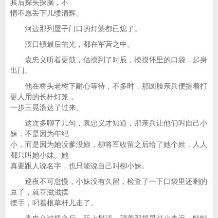
其后探头探脑，不
情不愿丢下几缕清辉。
河边那列屋子门口的灯笼都已熄了。
汊口镇最后的光，都在军营之中。
袁忠义听着更鼓，估摸到了时辰，摸摸怀里的口袋，起身
出门。
他在桥头老树下耐心等待，不多时，那圆脸亲兵便提着打
更人用的长杆灯笼，
一步三晃溜达了过来。
这次多聊了几句，袁忠义才知道，那亲兵让他们叫自己小
妹，不是因为年纪
小，而是因为她没爹没娘，柳将军收留之后给了她个姓，人人
都只叫她小妹。她
真要跟人说名字，也只能说自己叫柳小妹。
巡夜不可怠慢，小妹没有久留，检查了一下口袋里还剩的
豆子，就喜滋滋摆
摆手，叼着根草杆儿走了。