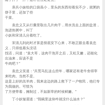
亲兵小妹给的口袋虽小，里头的东西却着实不少，就粥的
饼子里，还加了些
干菜。
袁忠义又从行囊里取出几片肉干，用水洗去上面的盐渣，
泡进热粥中，叫丁
小妖和宋清儿分着吃了。
宋清儿到此时才算是彻底安下心来，不敢正眼去看袁忠
义，只得低着头没话
找话，问道：“袁大哥，这肉干泡开之后，又松又嫩，还能化
出油来，应该不是
牛肉吧？”
袁忠义笑道：“兵荒马乱这么些年，哪家还有老牛舍得宰
来吃肉。当然不是。
这是上好的羔羊肉，我来这边的路上救下了一户牧民，他们专
为我做的。可惜为
了方便带着，腌制过，不如新宰的时候鲜嫩。”
丁小妖皱眉道：“我碗里这块咋就没什么油水？”