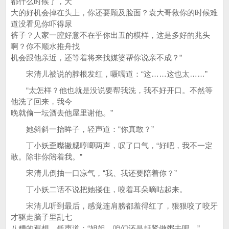
都什么时候了，天
大的好机会掉在头上，你还要顾及脸面？袁大哥救你的时候难
道没看见你吓得尿
裤子？人家一腔好意不在乎你出丑的模样，这是多好的兆头
啊？你不顺水推舟找
机会跟他亲近，还等着将来找媒婆帮你说亲不成？”
宋清儿被说的脖根发红，嗫嚅道：“这……这也太……”
“太怎样？他也就是没说要帮我洗，我不好开口。不然等
他洗了回来，我今
晚就偷一坛酒去他屋里谢他。”
她斜斜一抬眸子，轻声道：“你真敢？”
丁小妖歪嘴撇腮哼唧两声，叹了口气，“好吧，我不一定
敢。除非你陪着我。”
宋清儿倒抽一口凉气，“我、我还要陪着你？”
丁小妖二话不说把她搂住，咬着耳朵嘀咕起来。
宋清儿听到最后，感觉连肩膀都羞得红了，狠狠咬了咬牙
才驱走脑子里乱七
八糟的遐想，低声道：“姐姐，咱们还是赶紧做粥去吧。”