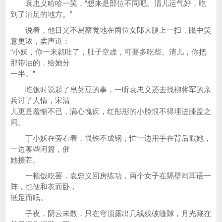
袁忠义哈哈一笑，“想来是部位不同吧。清儿运气好，吃
到了油足的地方。”
说着，他目光不易察觉地在两位女郎大腿上一扫，眼中笑
意更浓，柔声道：
“小妖，你一来就吐了，肚子空虚，可要多吃些。清儿，你把
那带油的，给她分
一半。”
吃饭时说起了皂荚豆的事，一听袁忠义还去找柳将军的亲
兵讨了人情，宋清
儿更是羞惭不已，满心愧疚，红彤彤的小脸恨不得埋进膝盖之
间。
丁小妖在旁看着，恨铁不成钢，忙一边用手在背后戳她，
一边聊些闲篇，催
她接茬。
一顿饭吃罢，袁忠义回房练功，两个女子在隔壁间耳语一
阵，也便和衣而卧，
抵足而眠。
子夜，阴云未散，只在穹顶露出几线残破缝隙，月光藏在