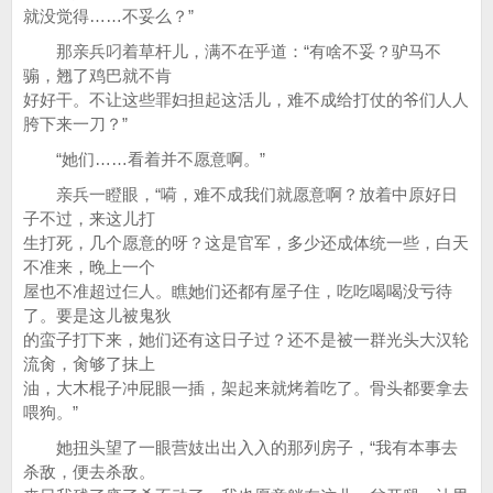
就没觉得……不妥么？”
那亲兵叼着草杆儿，满不在乎道：“有啥不妥？驴马不
骟，翘了鸡巴就不肯
好好干。不让这些罪妇担起这活儿，难不成给打仗的爷们人人
胯下来一刀？”
“她们……看着并不愿意啊。”
亲兵一瞪眼，“嗬，难不成我们就愿意啊？放着中原好日
子不过，来这儿打
生打死，几个愿意的呀？这是官军，多少还成体统一些，白天
不准来，晚上一个
屋也不准超过仨人。瞧她们还都有屋子住，吃吃喝喝没亏待
了。要是这儿被鬼狄
的蛮子打下来，她们还有这日子过？还不是被一群光头大汉轮
流肏，肏够了抹上
油，大木棍子冲屁眼一插，架起来就烤着吃了。骨头都要拿去
喂狗。”
她扭头望了一眼营妓出出入入的那列房子，“我有本事去
杀敌，便去杀敌。