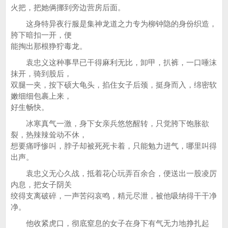
火把，把她俩挪到旁边营房后面。
这身特异夜行服是集神龙道之力专为柳钟隐的身份织造，
胯下暗扣一开，便
能掏出那根狰狞毒龙。
袁忠义这种事早已干得麻利无比，卸甲，扒裤，一口唾沫
抹开，骑到股后，
双腿一夹，按下硕大龟头，掐住女子后颈，挺身而入，绵密软
嫩细细包裹上来，
好生畅快。
冰寒真气一激，身下女亲兵悠悠醒转，只觉胯下饱胀欲
裂，热辣辣耸动不休，
想要痛呼惨叫，脖子却被死死卡着，只能勉力进气，哪里叫得
出声。
袁忠义无心久战，抵着花心玩弄百余合，便送出一股凌厉
内息，把女子阴关
绞得支离破碎，一声苦闷哀鸣，精元尽泄，被他吸纳得干干净
净。
他收紧虎口，彻底窒息的女子在身下有气无力地挣扎起