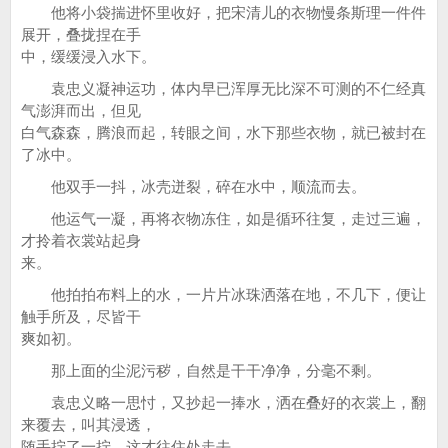
他将小袋揣进怀里收好，把宋清儿的衣物慢条斯理一件件
展开，叠拢捏在手
中，缓缓浸入水下。
袁忠义凝神运功，体内早已浑厚无比深不可测的不仁经真
气澎湃而出，但见
白气森森，腾浪而起，转眼之间，水下那些衣物，就已被封在
了冰中。
他双手一抖，冰壳迸裂，碎在水中，顺流而去。
他运气一凝，再将衣物冻住，如是循环往复，走过三遍，
才拎着衣裳站起身
来。
他拍拍布料上的水，一片片冰珠洒落在地，不几下，便让
触手所及，尽皆干
爽如初。
那上面的尘泥污秽，自然是干干净净，分毫不剩。
袁忠义略一思忖，又抄起一捧水，洒在叠好的衣裳上，翻
来覆去，叫其浸透，
随手拧了一拧，这才往住处走去。