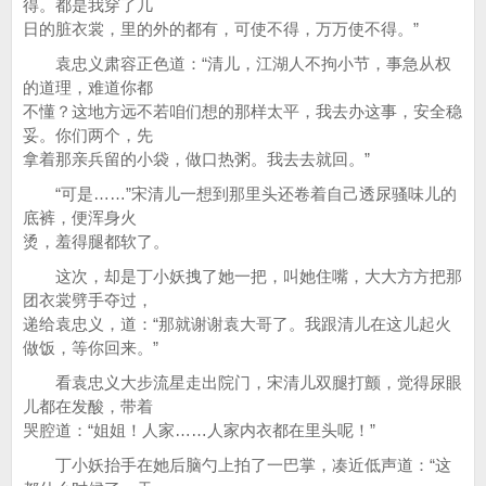
得。都是我穿了几
日的脏衣裳，里的外的都有，可使不得，万万使不得。”
袁忠义肃容正色道：“清儿，江湖人不拘小节，事急从权
的道理，难道你都
不懂？这地方远不若咱们想的那样太平，我去办这事，安全稳
妥。你们两个，先
拿着那亲兵留的小袋，做口热粥。我去去就回。”
“可是……”宋清儿一想到那里头还卷着自己透尿骚味儿的
底裤，便浑身火
烫，羞得腿都软了。
这次，却是丁小妖拽了她一把，叫她住嘴，大大方方把那
团衣裳劈手夺过，
递给袁忠义，道：“那就谢谢袁大哥了。我跟清儿在这儿起火
做饭，等你回来。”
看袁忠义大步流星走出院门，宋清儿双腿打颤，觉得尿眼
儿都在发酸，带着
哭腔道：“姐姐！人家……人家内衣都在里头呢！”
丁小妖抬手在她后脑勺上拍了一巴掌，凑近低声道：“这