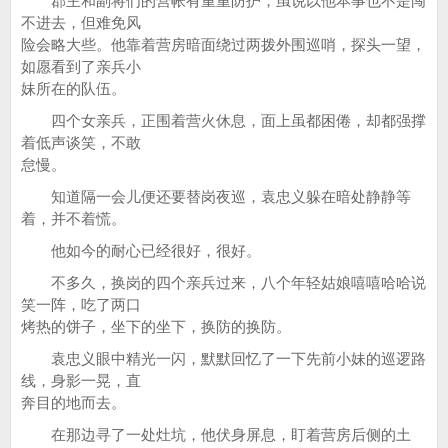
郡主和副将们的营帐有重重防护，虽说以他本事也不是闯
不进去，但难免风
险会略大些。他靠着营房暗面绕过两拨外围巡哨，探头一望，
如愿看到了亲兵小
妹所在的队伍。
四个女亲兵，正围着营火休息，面上虽都困倦，却都强撑
着低声谈笑，不敢
怠慢。
知道隔一会儿便还要替岗夜巡，袁忠义躲在暗处静静等
着，并不着慌。
他如今的耐心已经很好，很好。
不多久，换岗的四个亲兵过来，八个年轻姑娘嘻嘻哈哈说
笑一阵，吃了两口
烤热的饼子，坐下的坐下，换防的换防。
袁忠义眼中精光一闪，默默回忆了一下先前小妹的巡逻路
线，身影一晃，直
奔目的地而去。
在那边寻了一处灶坑，他伏身屏息，盯着营房后侧的土