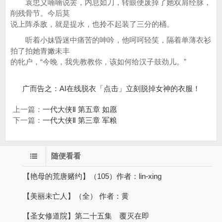
袁忠义喃喃说罢，内息如刀，转眼便废掉了她双肩经脉，
削残骨节。今后莫
说上阵杀敌，就是提水，也拎不起装了三分的桶。
听着小妹昏迷中痛苦的呻吟，他呵呵轻笑，隔着单薄衣衫
拍了拍她青嫩未丰
的牝户，“今晚，我先教教你，该如何给汉子鼓劲儿。”
广而告之：AI在线脱衣「点击」立刻脱掉女神的衣服！
上一篇：
一代大侠Ⅱ 第五章 如愿
下一篇：
一代大侠Ⅱ 第三章 军粮
随便看看
【艳母的荒唐赌约】（105）作者：lin-xing
【美丽未亡人】（全） 作者：黄
【圣女修道院】第二十五集 覆灭在即