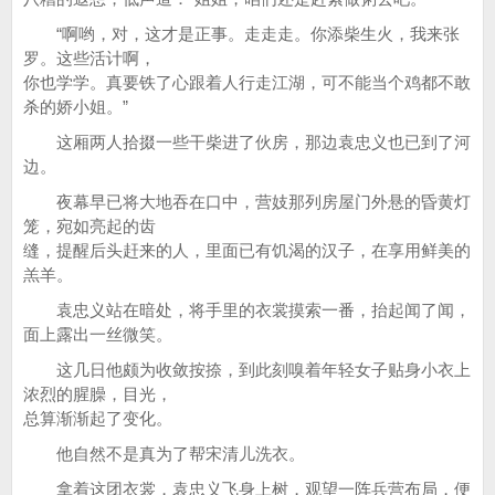
“啊哟，对，这才是正事。走走走。你添柴生火，我来张
罗。这些活计啊，
你也学学。真要铁了心跟着人行走江湖，可不能当个鸡都不敢
杀的娇小姐。”
这厢两人拾掇一些干柴进了伙房，那边袁忠义也已到了河
边。
夜幕早已将大地吞在口中，营妓那列房屋门外悬的昏黄灯
笼，宛如亮起的齿
缝，提醒后头赶来的人，里面已有饥渴的汉子，在享用鲜美的
羔羊。
袁忠义站在暗处，将手里的衣裳摸索一番，抬起闻了闻，
面上露出一丝微笑。
这几日他颇为收敛按捺，到此刻嗅着年轻女子贴身小衣上
浓烈的腥臊，目光，
总算渐渐起了变化。
他自然不是真为了帮宋清儿洗衣。
拿着这团衣裳，袁忠义飞身上树，观望一阵兵营布局，便