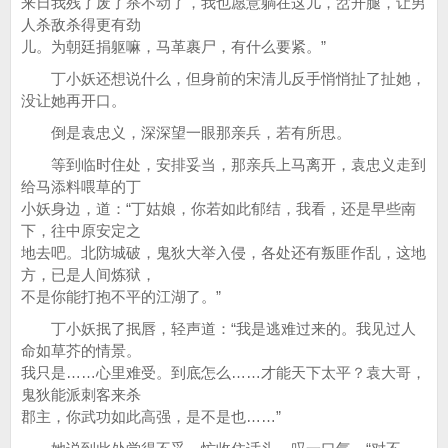
来日我残了废了杀不动了，我也愿意躺在这儿，岔开腿，让男
人杀敌杀得更有劲
儿。为朝廷捐躯嘛，马革裹尸，有什么要紧。”
丁小妖还想说什么，但身前的宋清儿反手悄悄扯了扯她，
没让她再开口。
倒是袁忠义，深深望一眼那亲兵，若有所思。
等到临时住处，安排妥当，那亲兵上马离开，袁忠义走到
给马添料喂草的丁
小妖身边，道：“丁姑娘，你若如此郁结，我看，还是早些南
下，往中原安定之
地去吧。北防城破，鬼狄大举入侵，各处还有叛匪作乱，这地
方，已是人间炼狱，
不是你能打抱不平的江湖了。”
丁小妖抿了抿唇，轻声道：“我是逃难过来的。我见过人
命如草芥的情景。
我只是……心里难受。到底怎么……才能天下太平？袁大哥，
鬼狄能派刺客来杀
郡主，你武功如此高强，是不是也……”