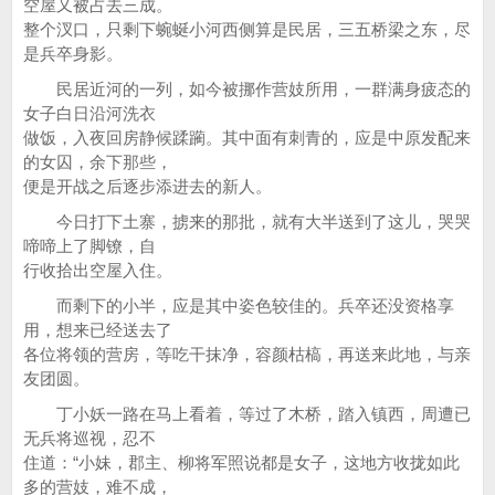
空屋又被占去三成。
整个汊口，只剩下蜿蜒小河西侧算是民居，三五桥梁之东，尽
是兵卒身影。
民居近河的一列，如今被挪作营妓所用，一群满身疲态的
女子白日沿河洗衣
做饭，入夜回房静候蹂躏。其中面有刺青的，应是中原发配来
的女囚，余下那些，
便是开战之后逐步添进去的新人。
今日打下土寨，掳来的那批，就有大半送到了这儿，哭哭
啼啼上了脚镣，自
行收拾出空屋入住。
而剩下的小半，应是其中姿色较佳的。兵卒还没资格享
用，想来已经送去了
各位将领的营房，等吃干抹净，容颜枯槁，再送来此地，与亲
友团圆。
丁小妖一路在马上看着，等过了木桥，踏入镇西，周遭已
无兵将巡视，忍不
住道：“小妹，郡主、柳将军照说都是女子，这地方收拢如此
多的营妓，难不成，