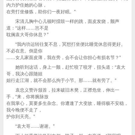
内力护住她的心脉，
在旁打坐修炼，助你们一夜好眠。”
宋清儿胸中心儿顿时擂鼓一样的跳，面皮发烧，颤声
道：“这样……岂不是
耽搁袁大哥你休息？”
“我内功运转往复不息，冥想打坐便比睡觉休息得更好。
不必在意。倒是你
……女儿家面皮薄，我在旁，会不会让你担心有损名节？”
她听到这话，身上一颤，赶忙咬了咬牙，扭头道：“袁大
哥，我决心跟随姐
姐行走江湖，就不会那么拘于小节。那……就有劳了。”
袁忠义赞许颔首，拉来破旧木凳，正襟危坐，伸出一
手，“来，你将腕脉放
在我掌心，莫要多生杂念。你遭逢了大变故，睡得极不安稳，
我今晚便不走了，
护你到天亮。”
“袁大哥……谢谢。”