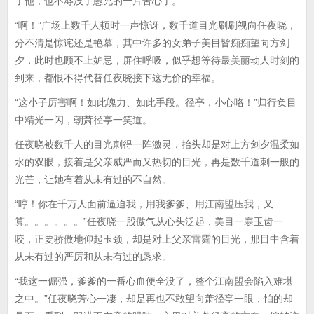
了他，也不辱没了愚兄的一片苦心了。”
“啊！”广场上数千人顿时一声惊讶，数千道目光刷刷视向任夜晓，
分不清是惊诧还是艳慕，其中许多的女弟子美目皆痴痴望向方剑
夕，此时也顾不上妒忌，屏住呼吸，似乎想等待最美丽动人时刻的
到来，都恨不得代替任夜晓接下这无价的幸福。
“这小子厉害啊！如此魄力、如此手段。径亭，小心咯！”归行负目
中精光一闪，朝萧径亭一笑道。
任夜晓被数千人的目光刺得一阵激灵，抬头却是对上方剑夕温柔如
水的双眼，接着是父亲威严而又热切的目光，再是数千道刺一般的
光芒，让她有着从未有过的不自然。
“哼！你在千万人面前逼迫我，用我爹爹、用江南盟压我，又
算。。。。。。”任夜晓一股傲气从心头泛起，美目一寒玉齿一
咬，正要骄傲地仰起玉颈，却是对上父亲雷霆的目光，那目中含着
从未有过的严厉和从未有过的恳求。
“我这一倔强，爹爹的一番心血便全没了，整个江南盟会陷入难堪
之中。”任夜晓芳心一凄，却是再也不敢望向萧径亭一眼，怕的却