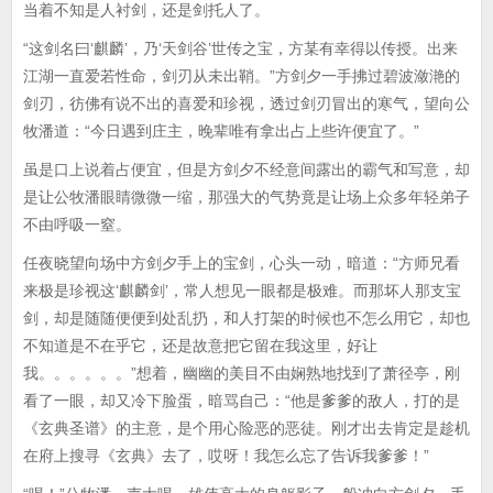
当着不知是人衬剑，还是剑托人了。
“这剑名曰‘麒麟’，乃‘天剑谷’世传之宝，方某有幸得以传授。出来
江湖一直爱若性命，剑刃从未出鞘。”方剑夕一手拂过碧波潋滟的
剑刃，彷佛有说不出的喜爱和珍视，透过剑刃冒出的寒气，望向公
牧潘道：“今日遇到庄主，晚辈唯有拿出占上些许便宜了。”
虽是口上说着占便宜，但是方剑夕不经意间露出的霸气和写意，却
是让公牧潘眼睛微微一缩，那强大的气势竟是让场上众多年轻弟子
不由呼吸一窒。
任夜晓望向场中方剑夕手上的宝剑，心头一动，暗道：“方师兄看
来极是珍视这‘麒麟剑’，常人想见一眼都是极难。而那坏人那支宝
剑，却是随随便便到处乱扔，和人打架的时候也不怎么用它，却也
不知道是不在乎它，还是故意把它留在我这里，好让
我。。。。。。”想着，幽幽的美目不由娴熟地找到了萧径亭，刚
看了一眼，却又冷下脸蛋，暗骂自己：“他是爹爹的敌人，打的是
《玄典圣谱》的主意，是个用心险恶的恶徒。刚才出去肯定是趁机
在府上搜寻《玄典》去了，哎呀！我怎么忘了告诉我爹爹！”