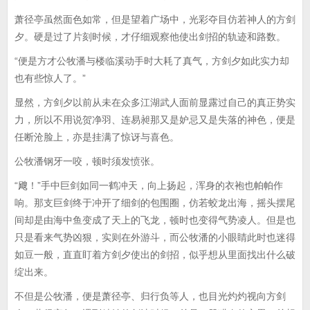
萧径亭虽然面色如常，但是望着广场中，光彩夺目仿若神人的方剑
夕。硬是过了片刻时候，才仔细观察他使出剑招的轨迹和路数。
“便是方才公牧潘与楼临溪动手时大耗了真气，方剑夕如此实力却
也有些惊人了。”
显然，方剑夕以前从未在众多江湖武人面前显露过自己的真正势实
力，所以不用说贺净羽、连易昶那又是妒忌又是失落的神色，便是
任断沧脸上，亦是挂满了惊讶与喜色。
公牧潘钢牙一咬，顿时须发愤张。
“飕！”手中巨剑如同一鹤冲天，向上扬起，浑身的衣袍也帕帕作
响。那支巨剑终于冲开了细剑的包围圈，仿若蛟龙出海，摇头摆尾
间却是由海中鱼变成了天上的飞龙，顿时也变得气势凌人。但是也
只是看来气势凶狠，实则在外游斗，而公牧潘的小眼睛此时也迷得
如豆一般，直直盯着方剑夕使出的剑招，似乎想从里面找出什么破
绽出来。
不但是公牧潘，便是萧径亭、归行负等人，也目光灼灼视向方剑