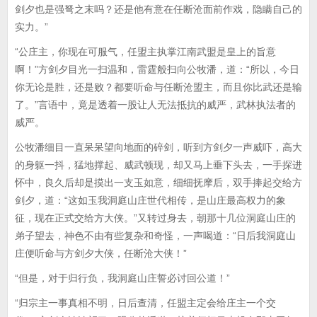
剑夕也是强弩之末吗？还是他有意在任断沧面前作戏，隐瞒自己的
实力。”
“公庄主，你现在可服气，任盟主执掌江南武盟是皇上的旨意
啊！”方剑夕目光一扫温和，雷霆般扫向公牧潘，道：“所以，今日
你无论是胜，还是败？都要听命与任断沧盟主，而且你比武还是输
了。”言语中，竟是透着一股让人无法抵抗的威严，武林执法者的
威严。
公牧潘细目一直呆呆望向地面的碎剑，听到方剑夕一声威吓，高大
的身躯一抖，猛地撑起、威武顿现，却又马上垂下头去，一手探进
怀中，良久后却是摸出一支玉如意，细细抚摩后，双手捧起交给方
剑夕，道：“这如玉我洞庭山庄世代相传，是山庄最高权力的象
征，现在正式交给方大侠。”又转过身去，朝那十几位洞庭山庄的
弟子望去，神色不由有些复杂和奇怪，一声喝道：“日后我洞庭山
庄便听命与方剑夕大侠，任断沧大侠！”
“但是，对于归行负，我洞庭山庄誓必讨回公道！”
“归宗主一事真相不明，日后查清，任盟主定会给庄主一个交