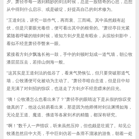
夕。萧径亭每一遇到精妙的剑法时候，总是一股猎奇的心思，总想
从中得到什么启示、或是破绽，好提高自己的剑术修为。
“王道剑法，讲究一鼓作气，再而衰、三而竭。其中虽然颇有起
伏，但是只要眼光毒些，便可看出其中的根骨的。”萧径亭目光紧
紧随着呼啸的细剑时候，谁知方剑夕竟是有暇余，从缤纷剑影中，
看似不经意萧径亭瞥来一眼。
紧接着方剑夕飘逸长袍一鼓，手中的剑顿时划成一道气墙，朝公牧
潘层层压去，若排山倒海一般。
“这其实是王道剑法的低谷了，看来气势恢弘，但只要突破那道气
墙，公牧潘便可化被动为主动了。”萧径亭暗自念道，但是目中却
是充满了对剑招的惊叹，也送走了方剑夕不经意瞟来的目光。
“咦！公牧潘怎么也看出来了？”萧径亭的眼睛这下是从假的惊叹变
做真的了，他这么轻易看出来，那是因为他师傅对剑法渊博如海，
无论是王道、魔道、佛道等各家剑术的精髓，都深有研究。
“啊！”数千人一声惜叹，听来虽然压抑，但也颇是壮观了。却见公
牧潘忽然目中大亮，手中巨剑仿若一条滑不溜湫的游鱼，朝着一处