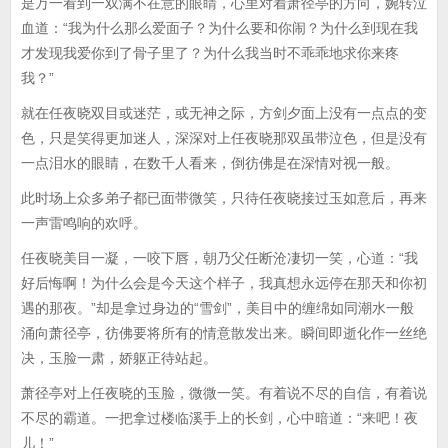
是万一看到一双满不在意的眼睛，心里对着萧径亭的方向，婉转泣
血道：“我为什么那么爱面子？为什么要和你闹？为什么到现在我
才发现我爱你到了骨子里了？为什么我当时不乖乖地求你来疼
我？”
就在任夜晓双目或迷茫，或无神之际，方剑夕面上没有一点点的变
色，只是笑得更加迷人，深深对上任夜晓那双虽带泣色，但是没有
一点泪水的眼睛，在数千人看来，倒彷佛是在深情对视一般。
此时场上众多弟子都已面带微笑，只待任夜晓接过玉如意后，再来
一声雷鸣响的欢呼。
任夜晓美目一凝，一咬下唇，朝乃父任断沧凄切一笑，心道：“我
好后悔啊！为什么会是今天这个样子，我真想永远停在那天和你初
遇的那夜。”却是拿过身边的“雪剑”，美目中的缠绵如同潮水一般
涌向萧径亭，彷佛要将所有的情意散发出来。瞬间即逝化作一丝绝
决，玉脸一肃，娇躯正待站起。
萧径亭对上任夜晓的玉脸，微微一笑。有着说不尽的自信，有着说
不尽的霸道。一把拿过楼临溪手上的长剑，心中暗道：“来吧！夜
儿！”