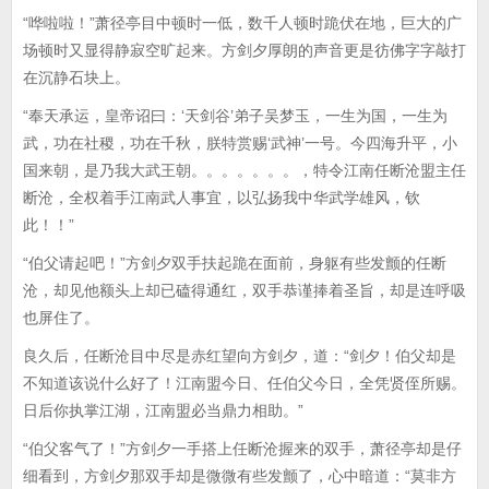
“哗啦啦！”萧径亭目中顿时一低，数千人顿时跪伏在地，巨大的广
场顿时又显得静寂空旷起来。方剑夕厚朗的声音更是彷佛字字敲打
在沉静石块上。
“奉天承运，皇帝诏曰：‘天剑谷’弟子吴梦玉，一生为国，一生为
武，功在社稷，功在千秋，朕特赏赐‘武神’一号。今四海升平，小
国来朝，是乃我大武王朝。。。。。。。，特令江南任断沧盟主任
断沧，全权着手江南武人事宜，以弘扬我中华武学雄风，钦
此！！”
“伯父请起吧！”方剑夕双手扶起跪在面前，身躯有些发颤的任断
沧，却见他额头上却已磕得通红，双手恭谨捧着圣旨，却是连呼吸
也屏住了。
良久后，任断沧目中尽是赤红望向方剑夕，道：“剑夕！伯父却是
不知道该说什么好了！江南盟今日、任伯父今日，全凭贤侄所赐。
日后你执掌江湖，江南盟必当鼎力相助。”
“伯父客气了！”方剑夕一手搭上任断沧握来的双手，萧径亭却是仔
细看到，方剑夕那双手却是微微有些发颤了，心中暗道：“莫非方