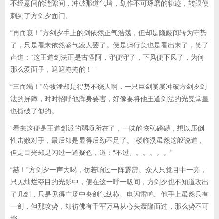
不经意间的缝隙间，冲破那道气墙，划作不可琢磨的轨迹，转眼便
刺到了方剑夕面门。
“再而衰！”方剑夕手上的剑依然正气浩荡，但却是隐蔽间转为守势
了，只是看来依然盛气凌人罢了。便是归行负也是看出来了，笑了
声道：“这王道剑法正是古怪阿，守便守了，下风便下风了，为何
那么爱面子，遮遮掩掩的！”
“三而竭！”公牧潘却是得势不饶人啊，一只巨剑屡屡冲破方剑夕剑
法的屏障，时时招呼他浑身要害，好像要将他王道剑法的光冕堂皇
也撕破了似的。
“看来这便是王道剑派的弱项所在了，一味的恢弘磅礴，想以压倒
性击败对手，最后却是显得后劲不足了。”楼临溪虽然这般说道，
但是目光却是闪过一道疑色，道：“不过。。。。。。”
“赫！”方剑夕一声大喝，仿若响过一阵霹雳。众人只觉目中一亮，
只见灿烂夺目的光影中，便在这一呼一吸间，方剑夕也不知道攻出
了几剑，只是见得广场中央剑气纵横、电闪雷鸣。他手上虽然只有
一剑，但那攻势，却彷佛有千军万马从心头轰隆而过，那么势不可
挡。