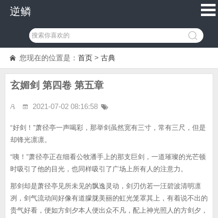
逆鳞
您现在的位置是：
首页
>
古典
玄媚剑 第四卷 第五章
2021-07-02 08:16:58
“好剑！”萧径亭一声喝彩，那举剑虽然宽有三寸，常有三尺，但是
却锋光凛凛。
“咦！”萧径亭正在细看公牧潘手上的那支巨剑，一道璀璨的光芒顿
时吸引了他的目光，也同样吸引了广场上所有人的注意力。
那剑却是萧径亭见所未见的飘逸灵动，剑刃仿若一汪碧波清明凛
冽，剑气流动间好像有道朦胧美丽的虹光笼罩其上，有着说不出的
贵气好看，便如方剑夕本人便出众不凡，配上神光照人的方剑夕，