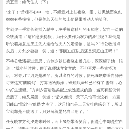
第五章：绝代佳人（下）
“来了！”萧径亭心中一动，不经意对上任夜晓一眼，却见她面色也
微微有些揣揣，但是美若天仙的脸上仍是带着动人的笑容。
方剑夕一手将长剑插入鞘中，左手揣这精巧的玉如意，望向一边的
公牧潘道：“这如意美得很，为什么要作为权力的象征呢？我倒是
听说着如意是庄主先人送给他夫人的定情物，是吗？”待公牧潘点
头后，方剑夕微微一笑，道：“洞庭山庄以后还是洞庭山庄吗！”
不待公牧潘晃过意思，方剑夕朝任夜晓走近几步，深深望了她一眼
道：“我小的时候，便听说师妹宜文宜武，不但喜爱一些古怪珍
玩，对奇刀宝刃更是稀罕。所以出谷的时候，便死缠硬磨着向师傅
讨来这支‘麒麟剑’，打算送给师妹，谁知师妹却已经有了‘雪剑’，心
中好生遗憾。”方剑夕言语温柔配上俊逸挺拔的脸，当真有些侠骨
柔肠了，继又展颜一笑道：“后来便想，天下只怕再也没有一方宝
刃能出‘雪剑’与‘麒麟’之右了，这只怕也是上天安排的缘分了，所以
宝剑却是不能送了，只好留着愚兄自己用了。”
任夜晓在方剑夕走来时候，面上虽然带着笑容，但是心中却是空白
一片。待听到方剑夕用剑比喻她们为天设地定的一对时，芳心不由