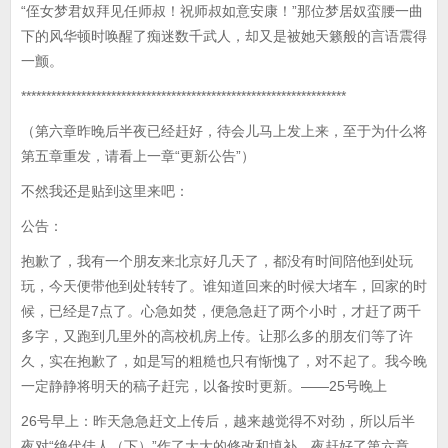
“侄女梦君奴拜见任师叔！祝师叔如意安康！”那位梦居奴蛮腰一曲
下的风华顿时唤醒了痴迷数千武人，却又是被她天籁般的言语震得
一颤。
*****************************************************************
（第六章昨晚后半夜已经赶好，待会儿马上发上来，至于为什么将
第五章重发，请看上一章“更新公告”）
不然我还是贴到这里来吧：
公告：
抱歉了，我有一个朋友来北京好几天了，都没有时间陪他到处玩
玩，今天便带他到处转转了。谁知道回来的时候大堵车，回家的时
候，已经是7点了。心急如焚，便急急赶了两个小时，才赶了两千
多字，又跑到几里外的高校机房上传。让那么多的朋友们等了许
久，实在抱歉了，如是写的粗糙也只有惭愧了，对不起了。我今晚
一定静静将明天的稿子赶完，以备按时更新。——25号晚上
26号早上：昨天急急赶文上传后，越来越觉得不对劲，所以后半
夜对“绝代佳人（下）”作了大大的修改和填补，夜赶好了第六章，