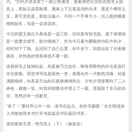
代。”方剑夕淡淡望了一眼公牧潘道，接着便把目光投在那支玉如
意上，那如玉晶莹剔透，通体上下泛着温润的光泽。显是个稀世之
宝，更可贵的是，那如玉极小，不到一个手掌大小，但上面的雕案
栩栩如生，却是一朵浪花状。
今日的盟主接任大典虽是一波三折，但却是有惊无险。接下来便就
是一套繁文缛节、歌功颂德了。作为今日最为耀眼的功臣方剑夕，
此时却下了场。走回到了自己位置，却不坐下，却是站在了任夜晓
面前，对外面的情形再也不看一眼。
连易昶见之猛地站起，却是被乃父拉住，唯有用挚热的目光直直盯
住任夜晓。而贺净羽也是面色一变，接着化作一片黯然消魂，却是
满眼痴情，向美若天仙的任夜晓缠绕而去。方剑夕清楚看到了二人
神色，微微一笑，转首间朝萧径亭望上了一眼。里面除了非凡的自
信，竟然还有一丝歉意。
“来了！”萧径亭心中一动，读书在起点。创作无极限「全文阅读加
入书签推荐本书打开书架返回书目返回书页」
第四卷第五章：绝代佳人（下）（修改后）