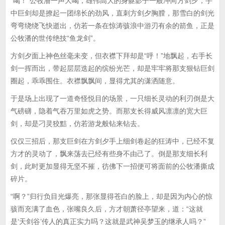
“喝！”公牧潘一声大喝，雄伟高大的身躯影子一般冲向方剑夕，手
中巨剑却是撩起一团绵长的劲风，直刺方剑夕胸膛，那雪白的剑光
弯弯绕绕飞快逝出，仿若一条在惊涛骇浪中游刃有余的箭鱼，正是
公牧潘的世传绝技“鱼龙剑”。
方剑夕面上神色丝毫未变，但衣襟下拜却是“呼！”地飘起，右手长
剑一挥而出，带起层层迭起的缤纷光芒，却是牢牢将那支狠钻巨剑
圈起，乖乖围住。衣襟飘飘间，显得尤其的潇洒随意。
于是场上出现了一道奇怪悦目的场景，一只细长灵动的利刃倒是大
气磅礴，隐着气吞万里如虎之势。而那支长得威风凛凛的宽大巨
剑，却是刁灵狡黠，仿若游龙般钻来钻去。
仅仅三招后，那支巨剑在方剑夕手上细剑卷起的狂涛中，已经不复
方才的灵动了，飘来荡去已经有些身不由己了。倒是那支细长利
剑，此时更加显得无坚不摧，彷佛下一招便可将面前的公牧潘撕成
碎片。
“啊？”归行负目光爆亮，那张显得苍白的脸上，却是因为内心的惊
骇而充满了血色，张嘴良久后，方才朝萧径亭望来，道：“这就
是‘天剑谷’传人的真正实力吗？这就是武神吴梦玉的继承人吗？”