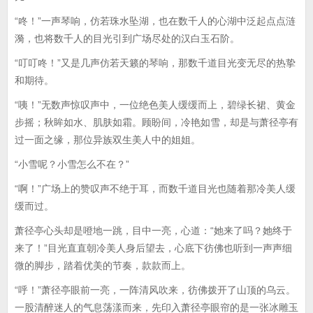
“咚！”一声琴响，仿若珠水坠湖，也在数千人的心湖中泛起点点涟
漪，也将数千人的目光引到广场尽处的汉白玉石阶。
“叮叮咚！”又是几声仿若天籁的琴响，那数千道目光变无尽的热挚
和期待。
“咦！”无数声惊叹声中，一位绝色美人缓缓而上，碧绿长裙、黄金
步摇；秋眸如水、肌肤如霜。顾盼间，冷艳如雪，却是与萧径亭有
过一面之缘，那位异族双生美人中的姐姐。
“小雪呢？小雪怎么不在？”
“啊！”广场上的赞叹声不绝于耳，而数千道目光也随着那冷美人缓
缓而过。
萧径亭心头却是噔地一跳，目中一亮，心道：“她来了吗？她终于
来了！”目光直直朝冷美人身后望去，心底下彷佛也听到一声声细
微的脚步，踏着优美的节奏，款款而上。
“呼！”萧径亭眼前一亮，一阵清风吹来，彷佛拨开了山顶的乌云。
一股清醉迷人的气息荡漾而来，先印入萧径亭眼帘的是一张冰雕玉