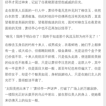
径亭才晃过神来，记起了任夜晓那道愤怨戚戚的目光。
走在那美人后面的一行人中，萧径亭毫无意外见到了柳含玉，依然
白衣胜雪，潇洒俊逸。但此时他目中彷佛再也没有其他东西，直直
望着那道美丽的背影。望着那痴迷的目光，面对对柳含玉在夜君依
面前的无情，萧径亭心中也不忍再加以怪罪了。
“柳兄！我终于明白你了！我终于知道那个风流玉郎为何不见了！”
在柳含玉身后的约有十来人，或男或女，衣着鲜艳，她们手上都捧
有一盒，或大或小。但都雕刻精美，镶金裹锦，光是这些个盒子便
已价值不菲。十来人统统目不斜视，只是低头走路，便连眼前美丽
的仙女也不敢看上一眼。只是让萧径亭注意的是，这群人中，其中
有一半是男子，但是面目大都一般，甚至年纪也有些偏大了。但是
那些女子，却是个个貌美如花，身材妩媚动人。只是在她们主人的
光芒下，显得黯淡平庸了。
“太阳竟然出来了！”萧径亭一声讶声，打破了广场上的万籁寂静。
一缕阳光正好从拨开的乌云中射出，披在那位美人的身上，使她看
来彷佛天上的仙女一般。