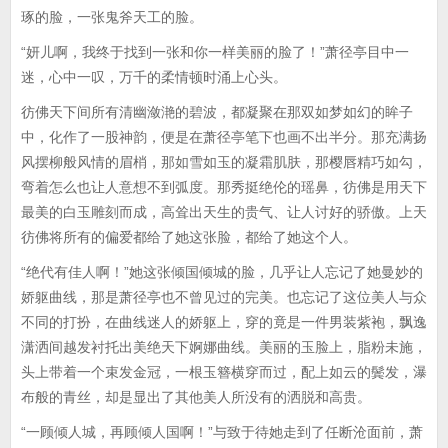
琢的脸，一张鬼斧天工的脸。
“妍儿啊，我终于找到一张和你一样美丽的脸了！”萧径亭目中一
迷，心中一叹，万千的柔情顿时涌上心头。
彷佛天下间所有清幽潋滟的碧波，都凝聚在那双如梦如幻的眸子
中，化作了一股神韵，便是在萧径亭笔下也画不出半分。那充满扬
风摆柳般风情的眉梢，那如雪如玉的凝霜肌肤，那樱唇精巧如勾，
弯着怎么也让人意想不到弧度。那秀挺绝伦的瑶鼻，彷佛是用天下
最美的白玉雕刻而成，高耸出天生的贵气、让人讨好的骄傲。上天
彷佛将所有的偏爱都给了她这张脸，都给了她这个人。
“绝代有佳人啊！”她这张倾国倾城的脸，几乎让人忘记了她曼妙的
娇躯曲线，那是萧径亭也不曾见过的完美。也忘记了这位美人与众
不同的打扮，在曲线迷人的娇躯上，穿的竟是一件男装紫袍，飘逸
潇洒间越发衬托出美绝天下婀娜曲线。美丽的玉脸上，脂粉未施，
头上带着一个束发金冠，一根玉簪横穿而过，配上如云的鬓发，瀑
布般的青丝，却是显出了其他美人所没有的洒脱和高贵。
“一顾倾人城，再顾倾人国啊！”与致于待她走到了任断沧面前，萧