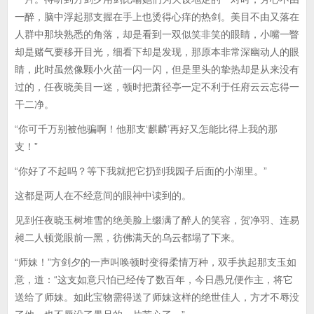
一醉，脑中浮起那支握在手上也烫得心痒的热剑。美目不由又落在
人群中那块熟悉的角落，却是看到一双似笑非笑的眼睛，小嘴一瞥
却是赌气要移开目光，细看下却是发现，那原本非常深幽动人的眼
睛，此时虽然像颗小火苗一闪一闪，但是里头的挚热却是从来没有
过的，任夜晓美目一迷，顿时把萧径亭一定不利于任府云云忘得一
干二净。
“你可千万别被他骗啊！他那支‘麒麟’再好又怎能比得上我的那
支！”
“你好了不起吗？等下我就把它扔到我园子后面的小湖里。”
这都是两人在不经意间的眼神中读到的。
见到任夜晓玉树堆雪的绝美脸上缀满了醉人的笑容，贺净羽、连易
昶二人顿觉眼前一黑，彷佛满天的乌云都塌了下来。
“师妹！”方剑夕的一声叫唤顿时变得柔情万种，双手执起那支玉如
意，道：“这支如意只怕已经传了数百年，今日愚兄便作主，将它
送给了师妹。如此宝物需得送了师妹这样的绝世佳人，方才不辱没