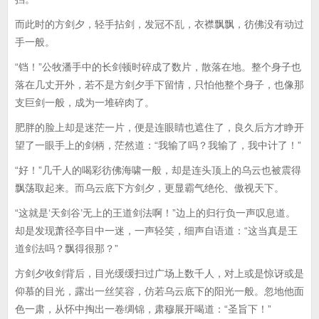
而此时的方剑夕，轻手拈剑，发冠不乱，衣襟飘飘，彷佛没有动过
手一般。
“铛！”公牧潘手中的长剑顿时碎成了数片，散落在地。整个身子也
落在几丈开外，若不是方剑夕手下留情，只怕他整个身子，也像那
支巨剑一般，成为一堆碎肉了。
肥胖的脸上却是迷茫一片，便是连眼睛也遮住了，良久后方才睁开
望了一眼手上的剑柄，茫然道：“我输了吗？我输了，我中计了！”
“好！”几千人的喝彩彷佛海啸一般，却是连头顶上的乌云也被震得
飘荡取起来。而乌云底下方剑夕，更显霸气绝伦、傲视天下。
“这就是‘天剑谷’无上的王道剑法啊！”边上的归行负一声叹息道。
却是发现萧径亭目中一迷，一声轻笑，细声自语道：“这当真是王
道剑法吗？飘得很那？”
方剑夕收剑背后，目光缓缓扫过广场上数千人，对上或是惊讶或是
仰慕的目光，露出一丝笑容，仿若乌云底下的阳光一般。忽地他面
色一肃，从怀中掏出一卷绸锦，肃穆展开喝道：“圣旨下！”