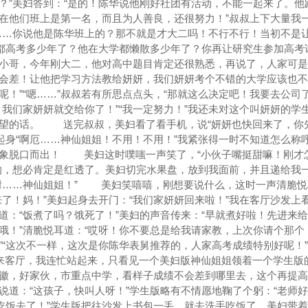
？”美妇答到：“是的！陈华说他刚好社团有活动，不能一起来了。他
在他们班上是第一名，而且为人善良，还很努力！”叔叔上下大量我
……你说他是陈华班上的？那不就是才大二吗！不行不行！当初不是
生都高考多少年了？他在大学都懒散多少年了？你再让研究生参加高考
小哥，今年刚大二，他对高中题目肯定还很熟悉，再说了，人家可是
会差！让他把学习方法教给妍妍，我们妍妍考个不错的大学应该也不
！”“嗯……”叔叔若有所思点点头，“那就这么决定吧！我要去公司了
，我们家妍妍就交给你了！”“我一定努力！”我还未对这个叫妍妍的学
所望的话。 送完叔叔，美妇看了看手机，说“妍妍也快回来了，你
忙起身“啊厄……神仙姐姐！不用！不用！”我紧张得一时不知道怎么称
印象脱口而出！ 美妇这时噗嗤一声笑了，“小伙子嘴挺甜嘛！刚才
的，想必肯定是红透了。美妇切完水果盘，放到我面前，并且递给我
谢……神仙姐姐！” 美妇笑嘻嘻，刚想要说什么，这时一声清脆悦
来了！妈！”美妇起身去开门：“我们家妍妍回来啦！”我在客厅沙发上
道：“饭煮了吗？饿死了！”美妇的声音传来：“早就煮好啦！先进来
哦！”清脆悦耳道：“哎呀！你不要总是给我请家教，上次你请个那个
”“这次不一样，这次是你陈华表舅推荐的，人家高考成绩特别好呢！”
来客厅，我连忙站起来，只看见一个美妇版神仙姐姐领着一个学生版
徽，好家伙，市重点中学，看样子成绩不会差到哪里去，这个再提高
道：“这孩子，快叫人呀！”学生版略有不情愿地鞠了个躬：“老师好！
我吃饭去了！”学生版把往沙发上书包一丢，就去洗手吃饭了。美妇带