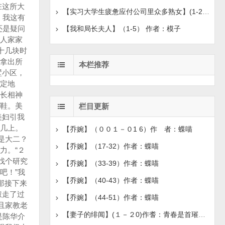
在这所大
【实习大学生疲惫应付公司里众多熟女】(1-2) 作者：三分
！我这有
还是疑问
【我和局长夫人】（1-5） 作者：模子
去人家家
十几块时
拿出所
本栏推荐
墅小区，
定地
长相神
鞋。美
栏目更新
美妇引我
几上。
【乔婉】（００１－０1 6）作 者：蝶喵
是大二？
【乔婉】（17-32）作者：蝶喵
力。“２
找个研究
【乔婉】（33-39）作者：蝶喵
吧！”我
【乔婉】（40-43）作者：蝶喵
那接下来
叔走了过
【乔婉】（44-51）作者：蝶喵
且家教老
【妻子的绯闻】(１－２0)作耆：青春是首璀璨的歌
是陈华介