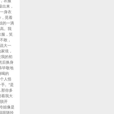
，衣服
澡出来，
一身衣
步，晃着
姐的一滴
高。我
衣服，笑
不敢，
说大一
的家境，
是我的初
然后换身
恭毕敬地
俩喝的
个人怪
手。“是
…那你多
朝着我大
脱开
玲姐像是
我跟随玲