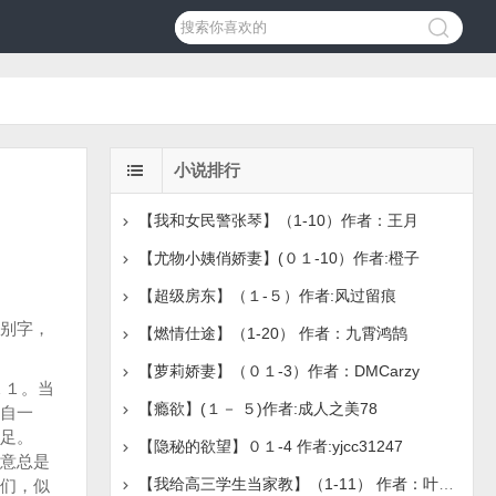
小说排行
【我和女民警张琴】（1-10）作者：王月
【尤物小姨俏娇妻】(０１-10）作者:橙子
【超级房东】（１-５）作者:风过留痕
别字，
【燃情仕途】（1-20） 作者：九霄鸿鹄
【萝莉娇妻】（０１-3）作者：DMCarzy
１１。当
【瘾欲】(１－ ５)作者:成人之美78
自一
足。
【隐秘的欲望】０１-4 作者:yjcc31247
意总是
【我给高三学生当家教】（1-11） 作者：叶小枫
们，似