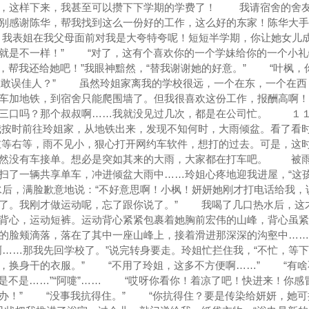
了，这样下来，我甚至可以攒下下学期的学费了！ 我请宿舍的舍
别感谢陈华，帮我找到这么一份好的工作，这么好的东家！陈华大手
！我表姐在我父母面前对我是大夸特夸呢！短短半学期，你让她女儿
就是不一样！” “对了，这有个喜欢你的一个学妹给你的一个小礼
，帮我还给她吧！”我眼神黯然，“替我谢谢她的好意。” “叶枫，
怎敢误佳人？” 虽然玲姐家离我的学校很远，一个在东，一个在西
车加地铁，到宿舍只能爬围墙了。但我很喜欢这份工作，报酬高啊！
家三口吗？那个叔叔啊……我就没见过几次，都是在公司忙。 １
按时前往玲姐家，从地铁出来，发现不知何时，大雨倾盆。看了看
等右等，雨不见小，狠心打开网约车软件，想打的过去。可是，这
竟然没有车接单。想必是突如其来的大雨，大家都在打车吧。 被
扫了一辆共享单车，冲进倾盆大雨中……玲姐心疼地迎我进屋，“这
水后，满脸歉意地说：“不好意思啊！小枫！妍妍她刚才打电话给我，
舍了。我刚才做运动呢，忘了跟你说了。” 我喝了几口热水后，这
背心，运动短裤。运动背心紧紧包裹着她胸前宏伟的山峰，背心虽紧
的脸颊滴落，落在了其中一座山峰上，接着滑进那深深的沟壑中……
啊……那我先回学校了。”说完转身要走。玲姐忙拦住我，“不忙，等
，换身干的衣服。” “不用了玲姐，这多不方便啊……” “有啥
是不是……”“阿嚏”…… “哎呀你看你！着凉了吧！快进来！你感
办！” “没事我抗得住。” “你抗得住？要是传染给妍妍，她可