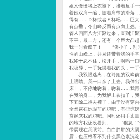
姐又慢慢将上衣褪下，接着反手一
着她双肩一缩，随着肩带的滑落，
得有……Ｄ杯或者Ｅ杯吧……巨大
有点垂，令山峰反而有点向上翘。
管从四面八方汇聚过来，直到汇聚
不平，最上方，还有一个巨大凸起
我一时看痴了！ “傻小子，别光
性的山峰上，并且还带着我的手掌
我终于忍不住，松开手，啊呜一口
我吸舔，一手抚摸着我的头，一手
我双眼迷离，在玲姐的双峰前流
上眼睛。我一口亲了上去。我伸出
床上，不停地吻着，吻着……我
在我的身上，为我解上衣扣子，我
下五除二褪去裤子，由于没有穿内
全暴露在她眼前的鸡吧，有些惊讶
赏起来我的鸡吧。同时还用手丈量
的地方我还没看到。 “猴急！”
带展现在我眼前。白白胖胖的大阴
唇，也压根看不到什么黑色素沉淀