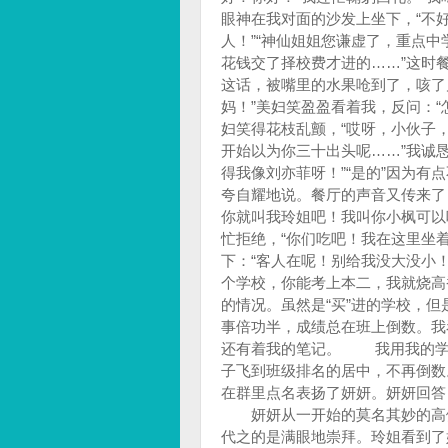
眼神在我对面的沙发上坐下，“不
人！”“神仙姐姐您谦虚了，重点
花钱交了择校费才进的……”这时
这话，被嘴里的水果呛到了，咳了
妈！”美妇笑盈盈看着我，反问：“
妇笑得花枝乱颤，“哎呀，小伙子
开始以为你三十出头呢……”我诚
得我像刘亦菲呀！”“是的”因为有
夸自耀地说。餐厅的声音又传来了
你就叫我玲姐吧！我叫你小枫可以吧
忙拒绝，“你们吃吧！我在这里坐
下：“客人在呢！别给我没大没小
个学校，你能考上本二，我就烧
的情况。虽然是“买”进的学校，
事倍功半，成绩总在班上倒数。我
还有着我的笔记。 我用我的学
子飞到班级排名的居中，不再倒数
在群里点名表扬了妍妍。妍妍回答
妍妍从一开始的莫名其妙的高傲
代之的是满眼地崇拜。玲姐看到了