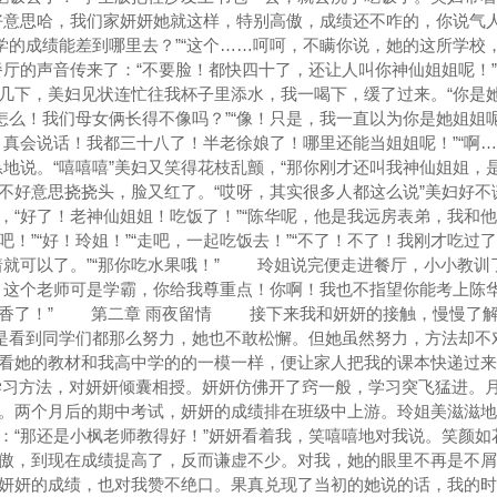
好意思哈，我们家妍妍她就这样，特别高傲，成绩还不咋的，你说气
中学的成绩能差到哪里去？”“这个……呵呵，不瞒你说，她的这所学校
餐厅的声音传来了：“不要脸！都快四十了，还让人叫你神仙姐姐呢！
几下，美妇见状连忙往我杯子里添水，我一喝下，缓了过来。“你是
怎么！我们母女俩长得不像吗？”“像！只是，我一直以为你是她姐姐呢
，真会说话！我都三十八了！半老徐娘了！哪里还能当姐姐呢！”“啊
恳地说。“嘻嘻嘻”美妇又笑得花枝乱颤，“那你刚才还叫我神仙姐姐，
点不好意思挠挠头，脸又红了。“哎呀，其实很多人都这么说”美妇好不
，“好了！老神仙姐姐！吃饭了！”“陈华呢，他是我远房表弟，我和
！”“好！玲姐！”“走吧，一起吃饭去！”“不了！不了！我刚才吃过了
着就可以了。”“那你吃水果哦！” 玲姐说完便走进餐厅，小小教训
！这个老师可是学霸，你给我尊重点！你啊！我也不指望你能考上陈
高香了！” 第二章 雨夜留情 接下来我和妍妍的接触，慢慢了
但是看到同学们都那么努力，她也不敢松懈。但她虽然努力，方法却不
看她的教材和我高中学的的一模一样，便让家人把我的课本快递过来
习方法，对妍妍倾囊相授。妍妍仿佛开了窍一般，学习突飞猛进。
。两个月后的期中考试，妍妍的成绩排在班级中上游。玲姐美滋滋地
：“那还是小枫老师教得好！”妍妍看着我，笑嘻嘻地对我说。笑颜如
，到现在成绩提高了，反而谦虚不少。对我，她的眼里不再是不屑
妍妍的成绩，也对我赞不绝口。果真兑现了当初的她说的话，我的时