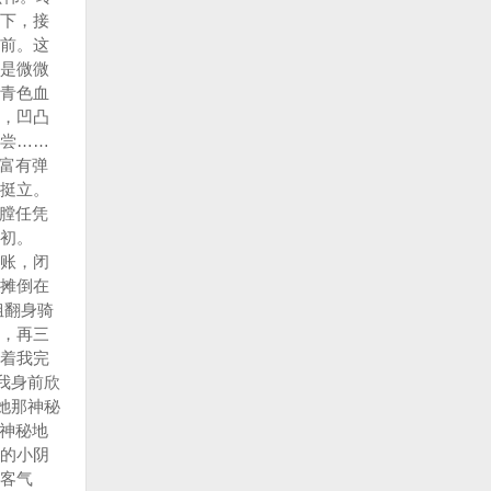
下，接
前。这
是微微
青色血
，凹凸
尝……
富有弹
挺立。
膛任凭
初。
账，闭
摊倒在
姐翻身骑
，再三
着我完
我身前欣
她那神秘
神秘地
的小阴
客气