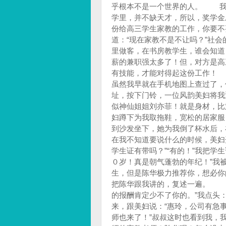
乎根本不是一个世界的人。 我
学里，并不缺天才，所以，奖学金
份给高三学生家教的工作，你要不
道：“现在家教不是不让吗？”社
里做客，在书房教学生，谁会知
薪的兼职强太多了！但，对方是高
有技能，才能对得起这份工作！
虽然我早就在手机地图上查过了，
址，按下门铃，一位风韵美妇将我
似神仙姐姐刘亦菲！就是身材，比
妇蹲下为我取拖鞋，宽松的居家
到沙发坐下，她为我倒了杯水后，
在我不知道要说什么的时候，美妇开
学生证有带吗？”“有的！”我把
０岁！真是朝气蓬勃的年纪！”我
生，但是陈华极力推荐你，想必你
把陈华跟我讲的，复述一遍。 
的报酬肯定少不了你的。”我点头
来，跟美妇说：“惠玲，公司有急
师也来了！”叔叔这时也看到我，