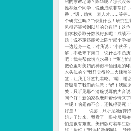
绍的家教老师？陈华呢？怎么没来
推荐这个同学，说他成绩非常好，
番，“嗯，确实一表人才……等等
个研究生吗？”“你懂什么！研究
见得还能考到以前的分数吧！这位
们学校录取分数线好多呢！成绩不
题！说不定还能考上陈华那个学校呢
一边起身一边，对我说：“小伙子
解，不敢夸下海口，说什么不负
吧！我去帮你切点水果！”“我连
把心里对美妇的神似神仙姐姐的
木头似的？”我只觉得脸上火辣辣
签，让我用牙签扎着吃。“嗯，谢
音吸引了我们的注意：“妈！我回
关，只听见那个清脆悦耳的声音说
问个好！新的家教老师帮你请来了
生呢！啥题都不会，还拽得要死！
好是！” 说罢，只听见她们转
姐走了过来。我看了一眼校服和校
怕是很有难度。美妇版对着学生版说
好！你好！”我连忙鞠躬回礼。“