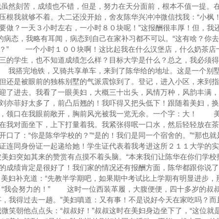
虽然刻苦，成绩也不错，但是，努力在天分面前，根本不值一提。
压根我就够不着。大二还没开始，舍友陈华兴冲冲微信找我：“小枫
要做？一天３小时左右，一小时８０块呢！”这报酬很丰厚！但，我
会的病态，我略有耳闻，病态到自己在家补习都不可以。“这有啥？你
道？” 一个小时１００块啊！这比起我在什么汉堡店，什么奶茶店
三的学生，也不知道成绩怎么样？目标大学是什么？总之，我必须得
 我搭完地铁，又骑共享单车，来到了陈华给的地址。这是一个别
但还是被眼前的独栋别墅的气派震惊到了。登记，进入小区，来到指
迎了进去。我看了一眼美妇，大概三十出头，风情万种，风韵丰满，
刘亦菲好太多了，前凸后翘的！我吓得又把头低下！跟随着美妇，换
服，领口在我眼前敞开，胸前风光被我一览无余。一个字：大！ 
在我对面坐下，上下打量着我。我紧张得呡一口水，然后轻轻放在茶
口了：“你是陈华学校的？”“是的！我们是同一个宿舍的。”“那也就
学生证连同身份证一起递给她！学生证代表着我考进这所２１１大学的实
被美妇突如其来的赞赏有点摸不着头脑。“本来我们让陈华在你们学校
的成绩肯定是很好了！我们家的情况还有报酬方面，陈华都跟你说了
美妇补充道：“先教半学期吧，如果期中考试比上学期有明显进步，
：“我会努力的！” 这时一位西装革履，大腹便便，四十多岁的叔
事，我得过去一趟。”美妇嗔道：又有事！不是说好今天在家吃吗？而
我微笑朝他点点头：“叔叔好！”叔叔这时在美妇身边坐下了，“这位就