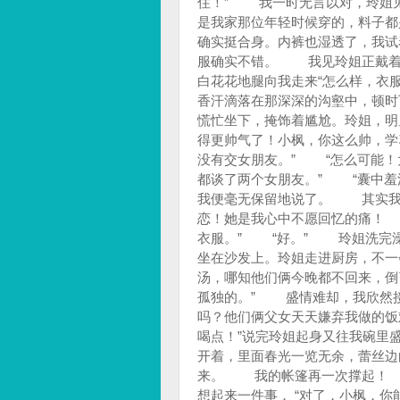
住！” 我一时无言以对，玲姐见
是我家那位年轻时候穿的，料子
确实挺合身。内裤也湿透了，我试
服确实不错。 我见玲姐正戴着
白花花地腿向我走来“怎么样，衣
香汗滴落在那深深的沟壑中，顿时
慌忙坐下，掩饰着尴尬。玲姐，明
得更帅气了！小枫，你这么帅，学
没有交女朋友。” “怎么可能！
都谈了两个女朋友。” “囊中羞
我便毫无保留地说了。 其实我
恋！她是我心中不愿回忆的痛！
衣服。” “好。” 玲姐洗完
坐在沙发上。玲姐走进厨房，不一
汤，哪知他们俩今晚都不回来，倒
孤独的。” 盛情难却，我欣然接
吗？他们俩父女天天嫌弃我做的饭
喝点！”说完玲姐起身又往我碗里
开着，里面春光一览无余，蕾丝边
来。 我的帐篷再一次撑起！
想起来一件事， “对了，小枫，你