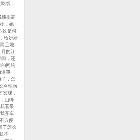
友吃饭，
一
成绩提高
物，她
你这是何
，给妍妍
而且她
１月的江
时间，还
时的网约
雨淋事
孩子，怎
说今晚雨
才发现，
，山峰
我看呆
下我开车
不方便
冒了怎么
抗不