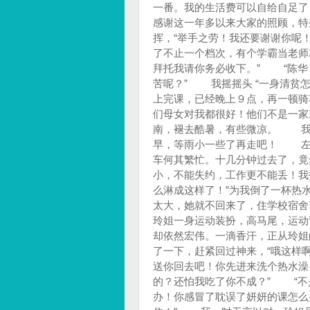
一番。我的生活费可以自给自足
感谢这一年多以来大家的照顾，特
挥，“举手之劳！我还要谢谢你呢
了不止一个档次，有个学霸当老师
拜托我请你务必收下。” “陈华
苦呢？” 我摇摇头 “一身清贫
上完课，已经晚上９点，再一顿骑
们母女对我都很好！他们不是一
南，褪去酷暑，有些微凉。 我
早，等雨小一些了再走吧！ 左
车何其繁忙。十几分钟过去了，
小，不能失约，工作更不能丢！我
么淋成这样了！”为我倒了一杯热
太大，她就不回来了，住学校宿
玲姐一身运动装扮，高马尾，运动
却依然宏伟。一滴香汗，正从玲姐
了一下，赶紧回过神来，“哦这样
送你回去吧！你先进来洗个热水澡
的？还怕我吃了你不成？” “不
办！你感冒了耽误了妍妍的课怎么