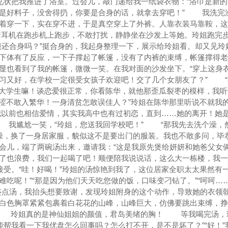
状把我推进了浴室。过会儿，敲门递给我一纸袋衣物：“浴巾是新的
都是好料子，没舍得扔，你要是合身的话，就拿去穿吧！” 我洗完
着穿一下，实在穿不进，于是真空穿上了外裤。人靠衣装马靠鞍，这
耳机在跑步机上跑步，不敢打扰，静静坐在沙发上等她。玲姐跑完
服还合身吗？”挺合身的，我起身整理一下，展示给玲姐看。却又见玲
下体有了反应，一下子撑起了帐篷，没有了内裤的束缚，帐篷撑得老
显也看到了我的帐篷，微微一笑。在我对面的沙发坐下。“穿上这身
习又好，在学校一定很受女孩子欢迎吧！交了几个女朋友了？” “
大学生嘛！谈恋爱很正常，你看陈华，就他那歪瓜裂枣的模样，我听
涩不敢入繁华！一身清贫怎敢误佳人？”玲姐在陈华那里听说不就我
以前也相信爱情，其实我高中也有过初恋，直到……她的离开！她
 我尴尬一笑，“玲姐，您送我回学校吧！” “那我先去洗个澡，
澡，换了一身居家服，貌似这不是要出门的服装。我也不敢多问，毕
会儿，端了两碗汤出来，邀请我：“这是我原先煲给妍妍和她爸父女
了也浪费，我们一起喝了吧！顺便陪我说说话，这么大一栋楼，我一
受。“哇！好喝！”玲姐的汤惊艳到我了，这位居家全职太太果然有一
难吃呢！”“那是因为他们天天吃您做的饭，口味变刁钻了。”“呵呵…
盛点汤，我抬头想要致谢，发现玲姐附身的这个动作，导致她的衣领
白色胸罩紧紧包裹着白花花的山峰，山峰巨大，仿佛要跳出束缚，挣
 玲姐真的是神仙姐姐的颜值，君岛美绪的胸！ 等我喝完汤，
能帮我看一下我优盘怎么回事吗？怎么打不开，是不是坏了？”“好！”