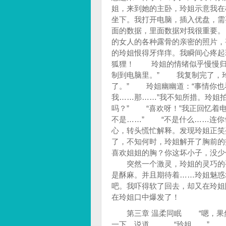
姐，来到她的主卧，玲姐示意我在
坐下。我打开电脑，插入优盘，需
面的数据，里面数据对我很重要
的女人的各种露骨的亲密的照片
的玲姐恨得牙痒痒。我瞬间心疼起
狐狸！ 玲姐的情绪似乎慢慢归
制到电脑里。” 我复制完了，玲
了。” 玲姐幽幽道：“事情你也
我……那……”我不知所措。玲姐
吗？” “喜欢呀！”我正回忆着
不是……” “不是什么……连你
心，转头慌忙解释。发现玲姐正笑
了，不知何时，玲姐解开了胸前的
喜欢姐姐的胸？你这坏小子，没少
突然一个激灵，玲姐的灵巧的手
是酥麻。并且期待着……玲姐魅惑
吧。我吓得软了回去，却又在玲姐
在玲姐口中爆发了！
第三章 温柔同眠 “嗯，果然
一下，说道。 “玲姐……” 