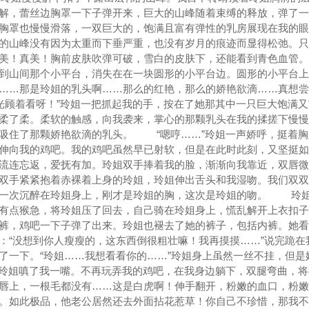
解，蕾丝边胸罩一下子弹开来，巨大的山峰随着束缚的释放，弹了一
胸罩也慢慢滑落，一双巨大的，饱满且富有弹性的乳房展现在我的眼
的山峰没有因为太重而下垂严重，也没有岁月的痕迹而显得松弛。只
美！真美！胸前皮肤吹弹可破，雪白的皮肤下，还能看到青色血管。
到山间那个小平台，消失在在一块圆形的小平台边。圆形的小平台上
……那是玲姐的乳头啊……那么的红艳，那么的娇艳欲滴……真想尝
顾着看呀！”玲姐一把抓起我的手，按在了她那其中一只巨大饱满又
柔了柔。柔软的触感，向我袭来，掌心的那颗乳头在我的揉搓下慢慢
吸住了那颗娇艳欲滴的乳头。 “嗯哼……”玲姐一声娇呼，挺着胸
伸向我的鸡吧。我的鸡吧虽然早已射软，但是在此时此刻，又坚挺如
连忘返，爱抚有加。玲姐双手捧着我的脸，渐渐向我靠近，双唇微
双手紧紧抱着赤裸着上身的玲姐，玲姐伸出舌头和我湿吻。我们双双
再一次沉醉在玲姐身上，刚才是玲姐的胸，这次是玲姐的吻。 玲
有点猴急，将玲姐压了回去，自己骑在玲姐身上，慌乱解开上衣扣子
裤，鸡吧一下子弹了出来。玲姐也褪去了她的裤子，包括内裤。她看
：“没想到你人瘦瘦的，这东西倒很粗壮嘛！我再摸摸……”说完跪在
了一下。“玲姐……我想看看你的……”玲姐身上虽然一丝不挂，但是
玲姐嗔了我一嘴。不再玩弄我的鸡吧，在我身边躺下，双腿弯曲，将
唇上，一根毛都没有……这是白虎啊！伸手翻开，粉嫩的血口，粉嫩
。如此极品，他老公居然还去外面拈花惹草！你自己不珍惜，那我不