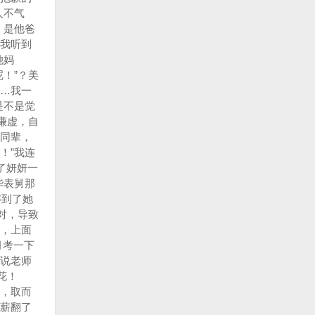
人不气
，是他爸
”我听到
她妈
！”？美
……我一
是不是觉
谦虚，自
他同辈，
！”我连
了妍妍一
华表舅那
解到了她
对，导致
，上面
月考一下
说老师
花！
，取而
薪翻了