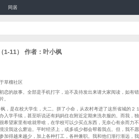
同居
1-11） 作者：叶小枫
表于草榴社区
恋的故事。全部是手机打字，迫不及待发出来请大家阅读，如有错
片。
是在校大学生，大二。拼了小命，从农村考进了这所省城的２
办入学手续，甚至听说还有妈妈住在附近定期来洗衣服的。而我，独
很希望家里有啥就带啥，在学校可以少买点东西，无奈心有余而力不
没我这么窘迫。平时经济上，或多或少都会帮着我点。但，我不愿
参加得越来越少，加上各种打工，各种兼职。我和他们渐行渐远，我