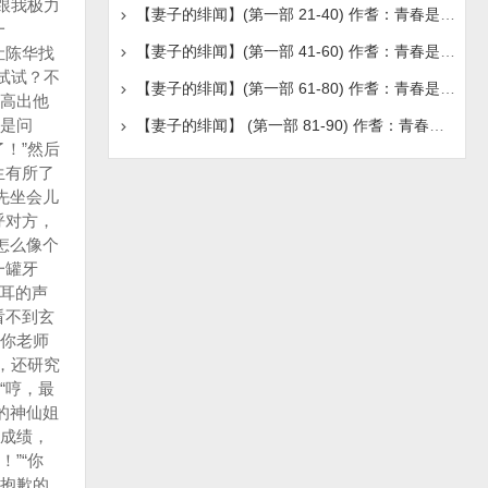
跟我极力
【妻子的绯闻】(第一部 21-40) 作耆：青春是首璀璨的
一
【妻子的绯闻】(第一部 41-60) 作耆：青春是首璀璨的
让陈华找
试试？不
【妻子的绯闻】(第一部 61-80) 作耆：青春是首璀璨的
高出他
是问
【妻子的绯闻】 (第一部 81-90) 作耆：青春是首璀璨
！”然后
生有所了
先坐会儿
呼对方，
怎么像个
一罐牙
耳的声
看不到玄
给你老师
，还研究
“哼，最
的神仙姐
成绩，
”“你
着抱歉的