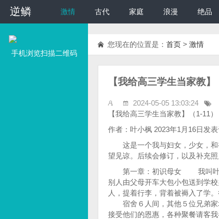
逆鳞
逆鳞
激情
古代
家庭
浪漫
绝品
您现在的位置是：
首页
>
激情
手机浏览扫描二维码
【我给高三学生当家教】（
2024-05-05 13:03:24
【我给高三学生当家教】（1-11）
作者：叶小枫 2023年1月16日发
这是一个我与妇女，少女，和初
望见谅。后续会修订，以及补充照
第一章：初识母女 我叫叶枫，
别人由父母开车大包小包送到学校
人，提着行李，背着被褥入了学。
宿舍６人间，其他５位兄弟家境
接受他们的恩惠，各种聚餐请客我