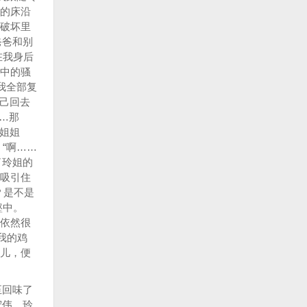
的床沿
破坏里
爸爸和别
在我身后
中的骚
我全部复
己回去
…那
姐姐
“啊……
了玲姐的
吸引住
？是不是
壑中。
依然很
我的鸡
儿，便
至回味了
宏伟。玲