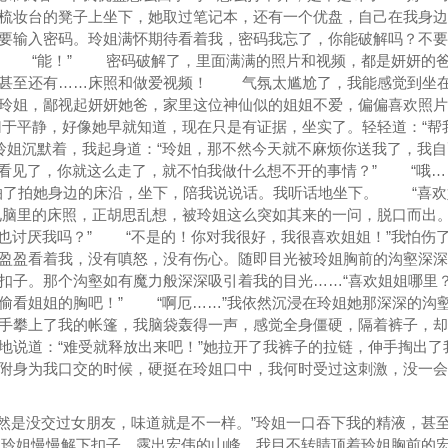
梳妆台的凳子上坐下，她取过笔记本，还有一个优盘，自己在我身边
要输入密码。玲姐满怀期待看着我，密码我忘了，你能破解吗？不要
。 “能！” 密码破解了，里面满满的照片和视频，都是妍妍的
，甚至还有……床照和做爱视频！ 气氛太尴尬了，我能感觉到坐
玲姐，鄙视起妍妍她爸，家里这位神仙似的姐姐不爱，偏偏喜欢照片
于平静，好像她早就知道，现在只是有证据，坐实了。轻轻道：“帮
姐沉默着，我起身道：“玲姐，那不然今天就不麻烦你送我了，我自
看见了，你就这么走了，就不怕我做什么想不开的事情？” “哦…
拍了拍她身边的床沿，坐下，陪我说说话。我听话地坐下。 “喜欢
电脑里的床照，正胡思乱想，被玲姐这么突如其来的一问，脱口而出。
也讨厌我吗？” “不是的！你对我很好，我很喜欢姐姐！”我怕伤
盈盈看着我，没有嗔怒，没有伤心。随即目光被玲姐胸前的沟壑深深
扣子。那个沟壑如有魔力般深深吸引着我的目光……“喜欢姐姐哪里
偷看姐姐的胸吧！” “啊厄……”我依然沉浸在玲姐她那深深的沟
攀上了我的帐篷，我脑袋轰得一声，感觉全身僵硬，隔着裤子，却
地说道：“难受就释放出来吧！”她拉开了我裤子的拉链，伸手掏出了
附身为我口交的时候，硬挺在玲姐口中，我何时受过这刺激，没一会
是没交过女朋友，味道就是不一样。”玲姐一口吞下我的精液，甚
玲姐慢慢解下扣子，露出宏伟的山峰。我目不转睛顶着玲姐胸前的