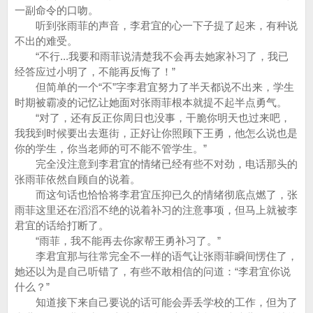
一副命令的口吻。
听到张雨菲的声音，李君宜的心一下子提了起来，有种说
不出的难受。
“不行...我要和雨菲说清楚我不会再去她家补习了，我已
经答应过小明了，不能再反悔了！”
但简单的一个“不”字李君宜努力了半天都说不出来，学生
时期被霸凌的记忆让她面对张雨菲根本就提不起半点勇气。
“对了，还有反正你周日也没事，干脆你明天也过来吧，
我我到时候要出去逛街，正好让你照顾下王勇，他怎么说也是
你的学生，你当老师的可不能不管学生。”
完全没注意到李君宜的情绪已经有些不对劲，电话那头的
张雨菲依然自顾自的说着。
而这句话也恰恰将李君宜压抑已久的情绪彻底点燃了，张
雨菲这里还在滔滔不绝的说着补习的注意事项，但马上就被李
君宜的话给打断了。
“雨菲，我不能再去你家帮王勇补习了。”
李君宜那与往常完全不一样的语气让张雨菲瞬间愣住了，
她还以为是自己听错了，有些不敢相信的问道：“李君宜你说
什么？”
知道接下来自己要说的话可能会弄丢学校的工作，但为了