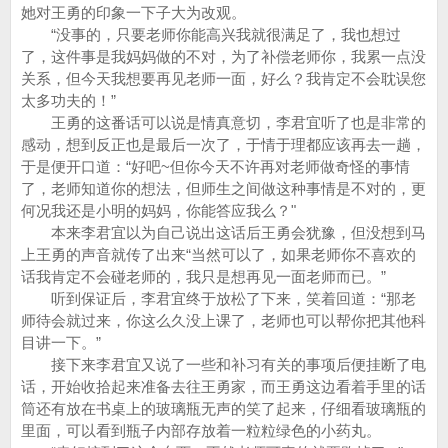
她对王勇的印象一下子大为改观。
“没事的，只要老师你能高兴我就很满足了，我也想过
了，这件事是我妈妈做的不对，为了补偿老师你，我累一点没
关系，但今天我想要再见老师一面，好么？我肯定不会耽误您
太多功夫的！”
王勇的这番话可以说是情真意切，李君宜听了也是非常的
感动，想到反正也是最后一次了，于情于理都应该再去一趟，
于是便开口道：“好吧~但你今天不许再对老师做奇怪的事情
了，老师知道你的想法，但师生之间做这种事情是不对的，更
何况我还是小明的妈妈，你能答应我么？"
本来李君宜以为自己说出这话后王勇会犹豫，但没想到马
上王勇的声音就传了出来“当然可以了，如果老师你不喜欢的
话我肯定不会碰老师的，我只是想再见一面老师而已。”
听到保证后，李君宜终于放松了下来，笑着回道：“那老
师待会就过来，你这么久没上课了，老师也可以帮你把其他科
目讲一下。”
接下来李君宜又说了一些和补习有关的事项后便挂断了电
话，开始收拾起来准备去往王勇家，而王勇这边看着手里的话
筒还有放在书桌上的玻璃瓶无声的笑了起来，仔细看玻璃瓶的
里面，可以看到瓶子内部存放着一粒粒绿色的小药丸。