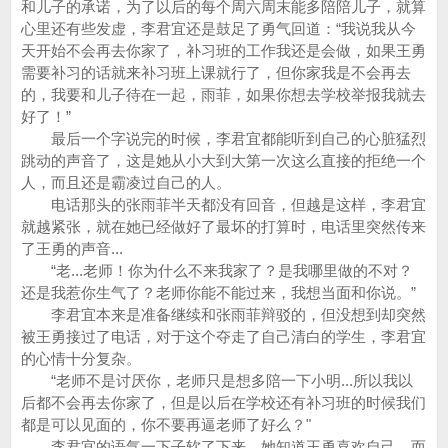
和儿子的承诺，为了以后的每个周六周末能多陪陪儿子，就算
心里还有些发虚，李君宜还是鼓足了勇气回道：“我说我从今
天开始不会再去你家了，补习班的工作我还是会做，如果王勇
需要补习的话就来补习班上课就行了，但你家我是不会再去
的，我要和儿子待在一起，雨菲，如果你想去学校举报我就去
好了！”
最后一个字说完的时候，李君宜都能听到自己的心脏猛烈
跳动的声音了，这是她从小大到大第一次这么直接的拒绝一个
人，而且还是霸凌过自己的人。
电话那头的张雨菲半天都没有回音，但越是这样，李君宜
就越紧张，就在她已经做好了最坏的打算时，电话里突然传来
了王勇的声音...
“老...老师！你为什么不来我家了？是我哪里做的不对？
还是我惹你生气了？老师你能不能过来，我想当面和你说。”
李君宜本来是准备继续和张雨菲辩驳的，但没想到却突然
被王勇接过了电话，对于这个夺走了自己清白的学生，李君宜
的心情十分复杂。
“老师不是讨厌你，老师只是想多陪一下小明...所以我以
后都不会再去你家了，但是以后在学校还有补习班的时候我们
都是可以见面的，你不要再逼老师了好么？"
李君宜的语气一下子软了下来，她知道王勇喜欢自己，而