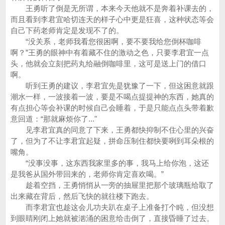
王勇听了倒是无所谓，本来今天他就不是奔着补课去的，
而且看到李君宜哈切连天的样子心中更是狂喜，这种状态等会
自己下药老师肯定是发现不了的。
“没关系，老师我看您很困啊，要不要我给您倒杯咖啡
啊？”王勇的眼神中有着藏不住的激动之色，只要李君宜一点
头，他就会立刻把药丸给融倒咖啡里，这可是送上门的借口
啊。
听到王勇的建议，李君宜先是犹豫了一下，但这困意就跟
潮水一样，一波接着一波，要是不喝点提提神的东西，她真的
有点担心等会补课的时候自己会睡着，于是只能点点头带着歉
意回道：“那就麻烦你了..."
见李君宜真的同意了下来，王勇都快抑制不住心里的兴奋
了，但为了不让李君宜起疑，拼命压制住都快要咧到耳朵根的
嘴角。
“没事没事，这东西我家里多的事，我马上给你泡，这还
是我爸从国外带回来的，老师你肯定喜欢喝。”
趁着空挡，王勇悄悄从一旁的抽屉里把那个玻璃瓶给取了
出来藏在背后，然后飞快的就往楼下跑去。
而李君宜也趁这会儿功夫趴在桌子上准备打个盹，但没想
到眼睛刚闭上她就被汹涌的困意给击倒了，直接昏睡了过去。