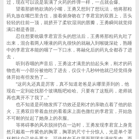
过，现在可以说是装满了火药的炸弹一样，一点就会爆。
望着那娇艳欲滴的小嘴，王勇又想到了想玩法，他将那粒
药丸放在嘴巴里含住，接着俯身吻在了李君宜的双唇上，舌头
轻轻的往前一顶，就挤开了柔软湿润的唇瓣，王勇瞬间就觉得
满口都是香甜。
忍住想要吮吸李君宜舌头的想法后，王勇将那粒药丸吐了
出来，混合着两人唾液的药丸很快的就融入到喉咙深处，熟睡
中的李君宜本能的咽了一下口水，将融化后的药丸全都吞了进
去，
听到吞咽的声音后，王勇这才满意的抬起头来，刚才的药
物也有一小部分被他吃了进去，仅仅十几秒钟他就已经觉得身
体开始有些发热了...
“这药丸还真是厉害，真不知道老爸是从哪里弄到的，他
现在一定到处找那个玻璃瓶吧哈哈。只要有了这瓶药，老师就
再也离开不了我了...”
也不知道是药物发挥了功效还是刚才的亲吻点着了他的欲
火，王勇双目带着血丝的看着床上面色微红的李君宜，开始急
不可耐的扯起了她身上的衣服。
等将碍事的风衣脱掉扔在一边时，王勇发现李君宜上身竟
然只戴着一件紫色的胸罩，胸罩的尺寸十分惊人，光是单个罩
杯都比自己的头要大，可依然包不住里面那团丰满的乳肉，而