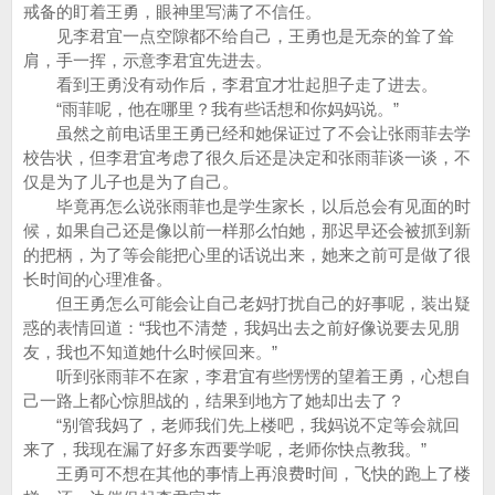
戒备的盯着王勇，眼神里写满了不信任。
见李君宜一点空隙都不给自己，王勇也是无奈的耸了耸
肩，手一挥，示意李君宜先进去。
看到王勇没有动作后，李君宜才壮起胆子走了进去。
“雨菲呢，他在哪里？我有些话想和你妈妈说。”
虽然之前电话里王勇已经和她保证过了不会让张雨菲去学
校告状，但李君宜考虑了很久后还是决定和张雨菲谈一谈，不
仅是为了儿子也是为了自己。
毕竟再怎么说张雨菲也是学生家长，以后总会有见面的时
候，如果自己还是像以前一样那么怕她，那迟早还会被抓到新
的把柄，为了等会能把心里的话说出来，她来之前可是做了很
长时间的心理准备。
但王勇怎么可能会让自己老妈打扰自己的好事呢，装出疑
惑的表情回道：“我也不清楚，我妈出去之前好像说要去见朋
友，我也不知道她什么时候回来。”
听到张雨菲不在家，李君宜有些愣愣的望着王勇，心想自
己一路上都心惊胆战的，结果到地方了她却出去了？
“别管我妈了，老师我们先上楼吧，我妈说不定等会就回
来了，我现在漏了好多东西要学呢，老师你快点教我。”
王勇可不想在其他的事情上再浪费时间，飞快的跑上了楼