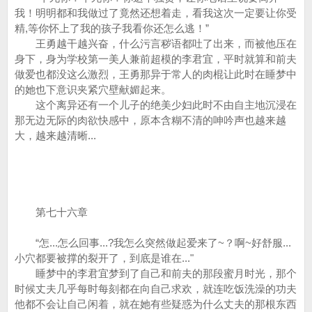
我！明明都和我做过了竟然还想着走，看我这次一定要让你受
精,等你怀上了我的孩子我看你还怎么逃！”
王勇越干越兴奋，什么污言秽语都吐了出来，而被他压在
身下，身为学校第一美人兼前超模的李君宜，平时就算和前夫
做爱也都没这么激烈，王勇那异于常人的肉棍让此时在睡梦中
的她也下意识夹紧穴壁献媚起来。
这个离异还有一个儿子的绝美少妇此时不由自主地沉浸在
那无边无际的肉欲快感中，原本含糊不清的呻吟声也越来越
大，越来越清晰...
第七十六章
“怎...怎么回事...?我怎么突然做起爱来了~？啊~好舒服...
小穴都要被撑的裂开了，到底是谁在..."
睡梦中的李君宜梦到了自己和前夫的那段蜜月时光，那个
时候丈夫几乎每时每刻都在向自己求欢，就连吃饭洗澡的功夫
他都不会让自己闲着，就在她有些疑惑为什么丈夫的那根东西