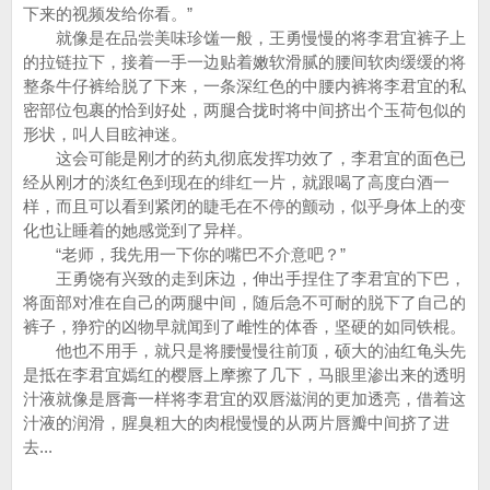
下来的视频发给你看。”
就像是在品尝美味珍馐一般，王勇慢慢的将李君宜裤子上
的拉链拉下，接着一手一边贴着嫩软滑腻的腰间软肉缓缓的将
整条牛仔裤给脱了下来，一条深红色的中腰内裤将李君宜的私
密部位包裹的恰到好处，两腿合拢时将中间挤出个玉荷包似的
形状，叫人目眩神迷。
这会可能是刚才的药丸彻底发挥功效了，李君宜的面色已
经从刚才的淡红色到现在的绯红一片，就跟喝了高度白酒一
样，而且可以看到紧闭的睫毛在不停的颤动，似乎身体上的变
化也让睡着的她感觉到了异样。
“老师，我先用一下你的嘴巴不介意吧？”
王勇饶有兴致的走到床边，伸出手捏住了李君宜的下巴，
将面部对准在自己的两腿中间，随后急不可耐的脱下了自己的
裤子，狰狞的凶物早就闻到了雌性的体香，坚硬的如同铁棍。
他也不用手，就只是将腰慢慢往前顶，硕大的油红龟头先
是抵在李君宜嫣红的樱唇上摩擦了几下，马眼里渗出来的透明
汁液就像是唇膏一样将李君宜的双唇滋润的更加透亮，借着这
汁液的润滑，腥臭粗大的肉棍慢慢的从两片唇瓣中间挤了进
去...