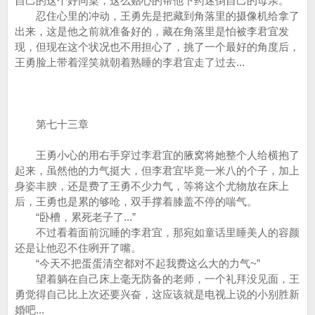
自己的这个好同桌，这么贴心的帮他下药迷倒自己的母亲。
忍住心里的冲动，王勇先是把藏到角落里的摄像机给拿了
出来，这是他之前就准备好的，藏在角落里是怕被李君宜发
现，但现在这个状况也不用担心了，挑了一个最好的角度后，
王勇脸上带着淫笑就朝着熟睡的李君宜走了过去...
第七十三章
王勇小心的用右手穿过李君宜的腋窝将她整个人给横抱了
起来，虽然他的力气挺大，但李君宜毕竟一米八的个子，加上
身姿丰腴，还是费了王勇不少力气，等将这个尤物放在床上
后，王勇也是累的够呛，双手撑着膝盖不停的喘气。
“卧槽，累死老子了...”
不过看着面前沉睡的李君宜，那宛如童话里睡美人的容颜
还是让他忍不住咧开了嘴。
“今天不把蛋蛋清空都对不起我费这么大的力气~”
望着躺在自己床上毫无防备的老师，一个礼拜没见面，王
勇觉得自己比上次还要兴奋，这应该就是电视上说的小别胜新
婚吧...