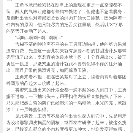
王勇本就已经紧贴在阴阜上的脸现在更是一点空隙都不
留，醉人的气味让他都有些精神恍惚了，但他也不急着脱身，
反而吐出舌头对着那团柔软的蚌肉开始大口舔舐，因为隔着一
件内裤的原因，他只能尽力的把舌尖往里顶，然后以“8”字形
的姿势开始动了起来。
“呜呜...啊啊~啊...啊啊...”
含糊不清的呻吟声不停的在王勇耳边响起，他的努力果然
没有白费，光是这一会儿功夫就有源源不断的甘甜蜜汁从那蚌
壳里流了出来，李君宜的体质本就丰盈，十分容易出水，被王
勇这一挑逗，那嫩穴里的蜜汁就跟不要钱似得不停的往外涌
出，而且异常的黏滑透亮，如同琼浆玉液。
王勇来者不拒，把嘴巴紧紧对了上去，隔着内裤对着那团
椭圆形的凸起大口吮吸了起来。
将蜜穴里流出来的汁液全都一滴不漏的吞入到口中，王勇
嫌不过瘾，一下抽出头来，用手扣住内裤后直接拖拽了下来，
只见那肥嫩白皙的阴户已经湿润的一塌糊涂，水光闪亮，就跟
涂上了一层蜂蜜似得。
见此美景，王勇等不及的伸出舌头探入到穴中，先是用牙
齿咬出那颗调皮捣蛋的阴核，继而左右研磨了起来，被这么挑
逗，已经充血挺立的小肉粒变得更加肿大，也愈发变得敏感，