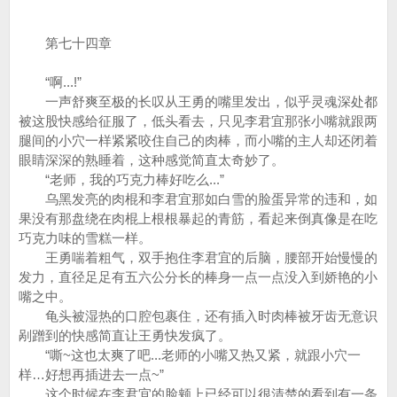
第七十四章
“啊...!”
一声舒爽至极的长叹从王勇的嘴里发出，似乎灵魂深处都
被这股快感给征服了，低头看去，只见李君宜那张小嘴就跟两
腿间的小穴一样紧紧咬住自己的肉棒，而小嘴的主人却还闭着
眼睛深深的熟睡着，这种感觉简直太奇妙了。
“老师，我的巧克力棒好吃么...”
乌黑发亮的肉棍和李君宜那如白雪的脸蛋异常的违和，如
果没有那盘绕在肉棍上根根暴起的青筋，看起来倒真像是在吃
巧克力味的雪糕一样。
王勇喘着粗气，双手抱住李君宜的后脑，腰部开始慢慢的
发力，直径足足有五六公分长的棒身一点一点没入到娇艳的小
嘴之中。
龟头被湿热的口腔包裹住，还有插入时肉棒被牙齿无意识
剐蹭到的快感简直让王勇快发疯了。
“嘶~这也太爽了吧...老师的小嘴又热又紧，就跟小穴一
样…好想再插进去一点~”
这个时候在李君宜的脸颊上已经可以很清楚的看到有一条