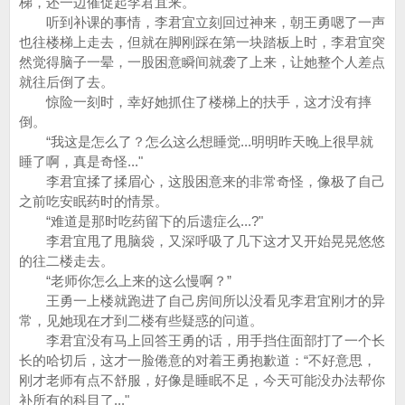
梯，还一边催促起李君宜来。
听到补课的事情，李君宜立刻回过神来，朝王勇嗯了一声
也往楼梯上走去，但就在脚刚踩在第一块踏板上时，李君宜突
然觉得脑子一晕，一股困意瞬间就袭了上来，让她整个人差点
就往后倒了去。
惊险一刻时，幸好她抓住了楼梯上的扶手，这才没有摔
倒。
“我这是怎么了？怎么这么想睡觉...明明昨天晚上很早就
睡了啊，真是奇怪..."
李君宜揉了揉眉心，这股困意来的非常奇怪，像极了自己
之前吃安眠药时的情景。
“难道是那时吃药留下的后遗症么...?"
李君宜甩了甩脑袋，又深呼吸了几下这才又开始晃晃悠悠
的往二楼走去。
“老师你怎么上来的这么慢啊？”
王勇一上楼就跑进了自己房间所以没看见李君宜刚才的异
常，见她现在才到二楼有些疑惑的问道。
李君宜没有马上回答王勇的话，用手挡住面部打了一个长
长的哈切后，这才一脸倦意的对着王勇抱歉道：“不好意思，
刚才老师有点不舒服，好像是睡眠不足，今天可能没办法帮你
补所有的科目了..."