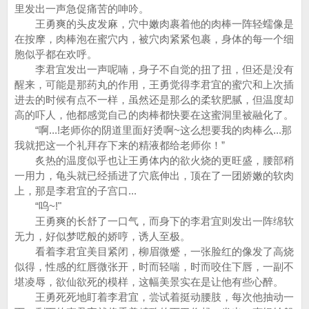
里发出一声急促痛苦的呻吟。
王勇爽的头皮发麻，穴中嫩肉裹着他的肉棒一阵轻蠕像是
在按摩，肉棒泡在蜜穴内，被穴肉紧紧包裹，身体的每一个细
胞似乎都在欢呼。
李君宜发出一声呢喃，身子不自觉的扭了扭，但还是没有
醒来，可能是那药丸的作用，王勇觉得李君宜的蜜穴和上次插
进去的时候有点不一样，虽然还是那么的柔软肥腻，但温度却
高的吓人，他都感觉自己的肉棒都快要在这蜜洞里被融化了。
“啊...!老师你的阴道里面好烫啊~这么想要我的肉棒么...那
我就把这一个礼拜存下来的精液都给老师你！”
炙热的温度似乎也让王勇体内的欲火烧的更旺盛，腰部稍
一用力，龟头就已经插进了穴底伸出，顶在了一团娇嫩的软肉
上，那是李君宜的子宫口...
“呜~!"
王勇爽的长舒了一口气，而身下的李君宜则发出一阵绵软
无力，好似梦呓般的娇哼，诱人至极。
看着李君宜美目紧闭，柳眉微蹙，一张脸红的像发了高烧
似得，性感的红唇微张开，时而轻喘，时而咬住下唇，一副不
堪凌辱，欲仙欲死的模样，这幅美景实在是让他有些心醉。
王勇死死地盯着李君宜，尝试着挺动腰肢，每次他抽动一