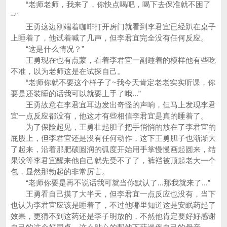
“老师老师，我来了，你快点喝吧，喝下去保准就不困了
~”
王勇这边刚端着咖啡打开房门就看到李君宜已经趴在桌子
上睡着了，他试着喊了几声，但李君宜完全没有任何反应。
“这是什么情况？”
王勇现在也有点蒙，看着李君宜一副睡着的模样他有些吃
不准，以为老师这是在试探自己。
“老师你就不要这个样子了~我今天肯定老老实实听课，你
要是还装睡的话我可以就要上手了哦...”
王勇故意在李君宜耳边发出奇怪的声响，但马上发现李君
宜一点反应都没有，他这才有些相信李君宜是真的睡着了。
为了保险起见，王勇壮起胆子把手悄悄的放在了李君宜的
屁股上，但李君宜还是没有任何动作，这下王勇胆子也渐渐大
了起来，沿着那肥硕圆润的弧度开始用手掌慢慢画起圆来，结
果没等李君宜醒来他自己就先受不了了，裤裆被顶起老大一个
包，显然那勃起的非常厉害。
“老师你要是再不说话我可就当你默认了...那我就来了...”
王勇看自己摸了大半天，但李君宜一点反应也没有，当下
也认为李君宜应该是睡着了，不过他哪里知道这是安眠药起了
效果，更猜不到这药还是李子明放的，不然他肯定要好好感谢