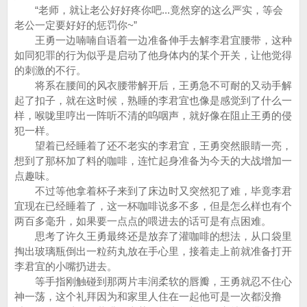
“老师，就让老公好好疼你吧...竟然穿的这么严实，等会
老公一定要好好的惩罚你~”
王勇一边喃喃自语着一边准备伸手去解李君宜腰带，这种
如同犯罪的行为似乎是启动了他身体内的某个开关，让他觉得
的刺激的不行。
将系在腰间的风衣腰带解开后，王勇急不可耐的又动手解
起了扣子，就在这时候，熟睡的李君宜也像是感觉到了什么一
样，喉咙里哼出一阵听不清的呜咽声，就好像在阻止王勇的侵
犯一样。
望着已经睡着了还不老实的李君宜，王勇突然眼睛一亮，
想到了那杯加了料的咖啡，连忙起身准备为今天的大战增加一
点趣味。
不过等他拿着杯子来到了床边时又突然犯了难，毕竟李君
宜现在已经睡着了，这一杯咖啡说多不多，但是怎么样也有个
两百多毫升，如果要一点点的喂进去的话可是有点困难。
思考了许久王勇最终还是放弃了灌咖啡的想法，从口袋里
掏出玻璃瓶倒出一粒药丸放在手心里，接着走上前就准备打开
李君宜的小嘴扔进去。
等手指刚触碰到那两片丰润柔软的唇瓣，王勇就忍不住心
神一荡，这个礼拜因为和家里人住在一起他可是一次都没撸