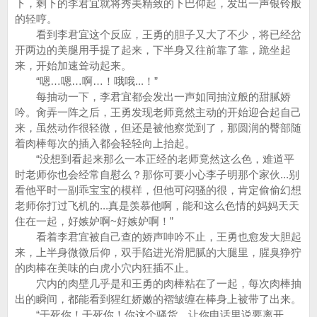
下，剩下的李君宜就将秀美精致的下巴仰起，发出一声银铃般
的轻哼。
看到李君宜这个反应，王勇的胆子又大了不少，将已经岔
开两边的美腿用手提了起来，下半身又往前靠了靠，跪坐起
来，开始加速耸动起来。
“嗯…嗯…啊…！哦哦...！”
每抽动一下，李君宜都会发出一声如同抽泣般的甜腻娇
吟。肏弄一阵之后，王勇发现老师竟然主动的开始迎合起自己
来，虽然动作很轻微，但还是被他察觉到了，那圆润的臀部随
着肉棒每次的插入都会轻轻向上抬起。
“没想到看起来那么一本正经的老师竟然这么色，难道平
时老师你也会经常自慰么？那你可要小心李子明那个家伙...别
看他平时一副乖宝宝的模样，但他可闷骚的很，肯定偷偷幻想
老师你打过飞机的...真是羡慕他啊，能和这么色情的妈妈天天
住在一起，好嫉妒啊~好嫉妒啊！”
看着李君宜被自己查的娇声呻吟不止，王勇也愈发大胆起
来，上半身微微后仰，双手陷进光滑肥腻的大腿里，腥臭狰狞
的肉棒在美味的白虎小穴内狂插不止。
穴内的肉壁几乎是和王勇的肉棒粘在了一起，每次肉棒抽
出的瞬间，都能看到猩红娇嫩的褶皱缠在棒身上被带了出来。
“干死你！干死你！你这个骚货，让你电话里说要离开