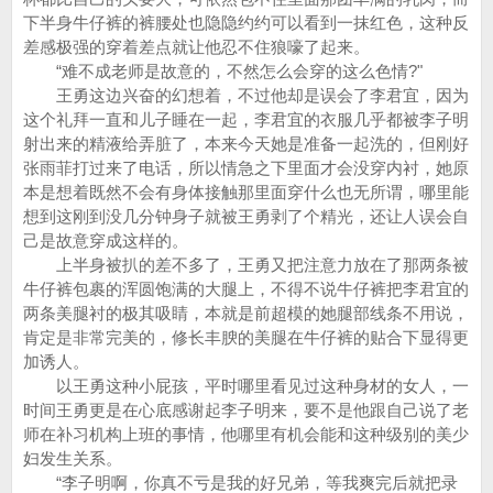
下半身牛仔裤的裤腰处也隐隐约约可以看到一抹红色，这种反
差感极强的穿着差点就让他忍不住狼嚎了起来。
“难不成老师是故意的，不然怎么会穿的这么色情?"
王勇这边兴奋的幻想着，不过他却是误会了李君宜，因为
这个礼拜一直和儿子睡在一起，李君宜的衣服几乎都被李子明
射出来的精液给弄脏了，本来今天她是准备一起洗的，但刚好
张雨菲打过来了电话，所以情急之下里面才会没穿内衬，她原
本是想着既然不会有身体接触那里面穿什么也无所谓，哪里能
想到这刚到没几分钟身子就被王勇剥了个精光，还让人误会自
己是故意穿成这样的。
上半身被扒的差不多了，王勇又把注意力放在了那两条被
牛仔裤包裹的浑圆饱满的大腿上，不得不说牛仔裤把李君宜的
两条美腿衬的极其吸睛，本就是前超模的她腿部线条不用说，
肯定是非常完美的，修长丰腴的美腿在牛仔裤的贴合下显得更
加诱人。
以王勇这种小屁孩，平时哪里看见过这种身材的女人，一
时间王勇更是在心底感谢起李子明来，要不是他跟自己说了老
师在补习机构上班的事情，他哪里有机会能和这种级别的美少
妇发生关系。
“李子明啊，你真不亏是我的好兄弟，等我爽完后就把录