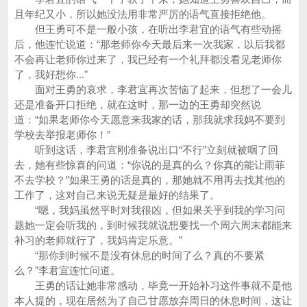
且年纪又小，所以她没法用非常严厉的语气直接拒绝他。
但王勇可不是一般小孩，在听出李君宜的语气有些动摇
后，他连忙说道：“那老师你今天最后来一次我家，以后我都
不会再让老师你过来了，我已经有一个礼拜都没看见老师你
了，我好想你..."
面对王勇的哀求，李君宜再次苦恼了起来，但想了一会儿
还是准备开口拒绝，就在这时，那一边的王勇却突然说
道：“如果老师你今天愿意来我家的话，那我就求我妈不要到
学校去举报老师你！”
听到这话，李君宜刚准备说出口“不行”立刻就被咽了回
去，她有些惊喜的问道：“你说的是真的么？你真的能让雨菲
不去学校？”如果王勇的话是真的，那她就不用再去找其他的
工作了，这对自己来说无疑是最好的结果了。
“嗯，我妈虽然平时对我很凶，但如果关乎到我的学习问
题她一定会听我的，到时候我就说想要找一个周六周末都能来
补习的老师就行了，我妈肯定乐意。”
“那你到时候不是没有休息的时间了么？真的不要紧
么？”李君宜连忙问道。
王勇的话让她非常感动，毕竟一开始补习这件事就不是他
本人提的，现在居然为了自己甘愿放弃周日的休息时间，这让