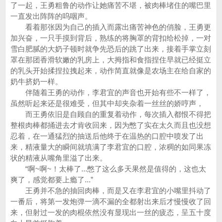
了一起，王勇粗鲁的动作让她痛苦不堪，被肉棒堵住的嘴巴里
一直发出阵阵的呜咽声。
看着那张因为自己的插入而露出痛苦神色的俏脸，王勇更
加兴奋，一只手摸到背后，熟练的将胸罩的背扣给松掉，一对
雪白肥腻的大奶子顿时就争先恐后的跳了出来，接着手掌立刻
罩在那团香滑软嫩的乳房上，大拇指和食指捏住早就已经挺立
的乳头开始揉捏拉拽起来，动作简直就像是农场主在给自家的
奶牛挤奶一样。
伴随着王勇的动作，李君宜的声音也开始有些不一样了，
虽然听起来还是很难受，但其中却夹杂着一丝丝的娇哼声，
而王勇依旧是自顾自的重复着动作，每次插入都恨不得把
整根肉棒都捅进去才肯收回来，因为憋了实在太久而且也没想
忍着，在一通猛烈的抽送后他终于在温热的口腔中喷发了出
来，精液量大的瞬间就填满了李君宜的口腔，浓稠的如同果冻
状的精液从嘴角里溢了出来。
“啊~啊~！太棒了...憋了这么多天果然是值得的，这也太
爽了，感觉都要上瘾了...”
王勇并不急的抽回肉棒，而是又在李君宜的小嘴里抖动了
一番后，将第一发炮弹一滴不漏的全都射出来后才慢慢收了回
来，但射过一发的肉棍依然没有显现出一丝的疲态，呈五十度