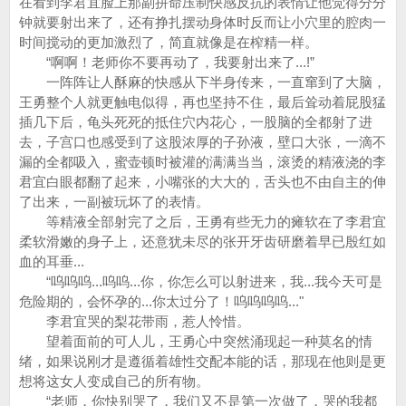
在看到李君宜脸上那副拼命压制快感反抗的表情让他觉得分分
钟就要射出来了，还有挣扎摆动身体时反而让小穴里的腔肉一
时间搅动的更加激烈了，简直就像是在榨精一样。
“啊啊！老师你不要再动了，我要射出来了...!”
一阵阵让人酥麻的快感从下半身传来，一直窜到了大脑，
王勇整个人就更触电似得，再也坚持不住，最后耸动着屁股猛
插几下后，龟头死死的抵住穴内花心，一股脑的全都射了进
去，子宫口也感受到了这股浓厚的子孙液，壁口大张，一滴不
漏的全都吸入，蜜壶顿时被灌的满满当当，滚烫的精液浇的李
君宜白眼都翻了起来，小嘴张的大大的，舌头也不由自主的伸
了出来，一副被玩坏了的表情。
等精液全部射完了之后，王勇有些无力的瘫软在了李君宜
柔软滑嫩的身子上，还意犹未尽的张开牙齿研磨着早已殷红如
血的耳垂...
“呜呜呜...呜呜...你，你怎么可以射进来，我...我今天可是
危险期的，会怀孕的...你太过分了！呜呜呜呜..."
李君宜哭的梨花带雨，惹人怜惜。
望着面前的可人儿，王勇心中突然涌现起一种莫名的情
绪，如果说刚才是遵循着雄性交配本能的话，那现在他则是更
想将这女人变成自己的所有物。
“老师，你快别哭了，我们又不是第一次做了，哭的我都