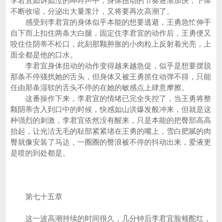
李君宜如诉如泣的呻吟声中，身体扭动的节奏逐渐加快，下体
不断收缩，分泌出大量浆汁，又将要再次高潮了。
感受到李君宜的身体似乎本能的想要逃避，王勇急忙伸手
自下而上扣住两条大白腿，固定住李君宜的动作后，王勇便又
咬住住阴蒂不松口，此刻那颗肿胀的小肉粒上反射着光亮，上
面全都是他的口水。
李君宜身体扭动的动作变得越来越急促，似乎是想要摆脱
那条不停骚扰她的舌头，但身体又被王勇抓住动弹不得，只能
任由那条湿软的舌头不停的在她的敏感点上肆意摩擦。
这番操作下来，李君宜的情绪已完全失控了，当王勇将整
颗阴蒂含入到口中的时候，快感如山洪爆发般冲来，但就是这
种强烈的刺激，李君宜依然没有醒来，只是本能的把臀部高高
抬起，让光洁无毛的耻部紧紧堵在王勇的嘴上，雪白肥腻的肉
臀就像安装了马达，一圈圈的臀浪被不停的抖动出来，爱液更
是喷的到处都是。
第七十五章
这一波高潮持续的时间很久，几分钟后李君宜脸颊酡红，