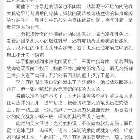
而他下半身暴起的阴茎也不闲着，贴着泥泞不堪的肉缝在
大腿缝里前前后后的穿插，弹软的阴蒂被青筋盘绕的棒身摩擦
的红肿充血，整具如牛奶般乳白身体透着红润，热气升腾，散
发着迷人的香气。
王勇把脸慢慢的也挪到那两团高耸处，嘴巴凑在乳尖上，
看着那团拳头大小的殷红乳晕，还有那颗桑葚形状的粉嫩乳
头，忍不住的伸出舌头舔弄起来，右手也从已经布满红印的乳
房上移开向下摸索...
等手指触碰到水滋滋的阴阜后，王勇中指弯曲，沿着凹陷
的肉缝缓缓向下按压，指腹不停地摩擦那粒凸起，而无名指却
已经插入进了肉洞，开始对着四周肉壁上抠弄了起来。
李君宜的嘴里不自觉的发出了阵阵娇吟，她虽然双眼还未
睁开，但一张小嘴却已经无意识的张的大大的...
看前戏准备的差不多了，王勇用膝盖将李君宜的两条大腿
往两边撑的大开，提臀后撤，接着将鹅蛋大的龟头压在穴缝
上，刚一贴上去，他就感到了一股吸力从里面传来，那冒着汁
水的肉穴犹如小嘴一般，瞬间将其给吞没了进去。
此时的美穴经过了之前的挑逗，不仅嫩肉软若膏脂，而且
蜜汁充沛无比，肉棒刚一进来，温润的嫩肉就犹如小蛇一样紧
紧的吸附上来，与此同时，李君宜的两条美腿猛地一颤，喉咙