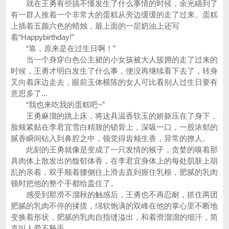
就在王勇有些搞不懂发生了什么事情的时候，余光瞄到了
有一群人推着一个非常大的蛋糕从旁边缓缓的走了过来。蛋糕
上插着五颜六色的蜡烛，最上面的一层奶油上还写
着“Happybirthday!”
“靠，原来是在过生日啊！”
当一个身穿白色公主裙的小女孩被大人簇拥的走了过来的
时候，王勇才明白发生了什么事，便没再继续看下去了，转身
又向着床边走去，眼前玉体横陈的女人可比看别人过生日要有
意思多了...
“我也来吃我的蛋糕吧~”
王勇麻溜的跳上床，将这具温香软玉的娇躯压在了身下，
脸颊紧贴在李君宜雪白精致的锁骨上，深吸一口，一股浓郁的
腻香瞬间钻入到鼻腔之中，顿觉得齿颊生香，异常的撩人。
此刻的王勇就像是变成了一只发情的猴子，贪婪的嗅着那
具肉体上散发出的馥郁体香，在李君宜身体上的每处肌肤上胡
乱的亲着，双手顺着腰侧往上滑去直到握住乳根，肥腻的乳肉
顿时把他的整个手都给盖住了。
感受到那滑不溜秋的触感后，王勇也不再忍耐，抓住两团
肥腻的乳肉不停的揉搓，绵软饱满的双峰在他的掌心里不断地
变换着形状，肥腻的乳肉自指缝溢出，和着滑溜溜的细汗，简
直叫人爱不释手。