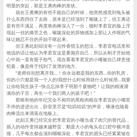
明显的突起，那是王勇肉棒的形状。
就在王勇爽的有些不能自己的时候，他突然感觉到龟头被
什么东西挡住了去路，原本是已经顶到了喉咙上了，但王勇还
是有些不满足，再度将肉棒深入了一分，顿时李君宜的脸上浮
现起一丝的痛苦之色，喉咙深处的异物感加上那让人作呕的气
味让她忍不住的开始干呕起来。
但王勇此刻却没有一点怜香惜玉的想法，李君宜电话里和
他说的话让他认为李君宜这是要抛弃自己，所以从刚才开始他
心中就一直有股子怨气，现在看着李君宜的小嘴被自己肆意侵
犯着，像是终于找到了发泄的地方。
“老师你别想离开我...！你永远都是我的东西...你的乳房，
你的小穴都是我一个人的!我想什么时候用就什么时候用...我要
让你给我生孩子~快点忘掉李子明那个废物吧！让我的精液灌
满你的子宫，再生一个我们两人的孩子吧！”
那根和他的年纪完全不相符的黑粗肉棍在李君宜的小嘴里
不停的进进出出，卧室里尽是“咕叽咕叽”的声音，唾液也随着
肉棒流出来滴落在地板上。
此刻王勇已经完全把李君宜的小嘴当成了肉穴的替代品，
插入的动作变得越来越野蛮，鹅蛋大小的龟头在口腔中横冲直
撞，几乎每次都会顶到咽喉深处，李君宜的眉头已经紧紧皱在