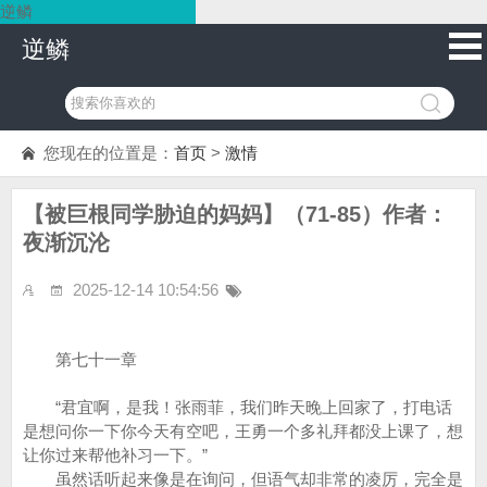
逆鳞
逆鳞
您现在的位置是：
首页
>
激情
【被巨根同学胁迫的妈妈】（71-85）作者：
夜渐沉沦
2025-12-14 10:54:56
第七十一章
“君宜啊，是我！张雨菲，我们昨天晚上回家了，打电话
是想问你一下你今天有空吧，王勇一个多礼拜都没上课了，想
让你过来帮他补习一下。”
虽然话听起来像是在询问，但语气却非常的凌厉，完全是