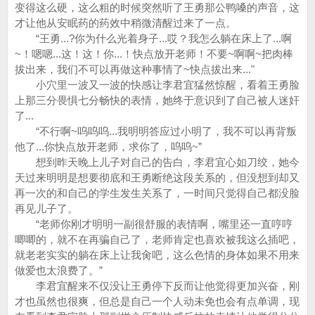
变得这么硬，这么粗的时候突然听了王勇那公鸭嗓的声音，这
才让他从安眠药的药效中稍微清醒过来了一点。
“王勇...?你为什么光着身子...哎？我怎么躺在床上了...啊
~！嗯嗯...这！这！你...！快点放开老师！不要~啊啊~把肉棒
拔出来，我们不可以再做这种事情了~快点拔出来..."
小穴里一波又一波的快感让李君宜猛然惊醒，看着王勇脸
上那三分畏惧七分畅快的表情，她终于意识到了自己被人迷奸
了...
“不行啊~呜呜呜...我明明答应过小明了，我不可以再背叛
他了...你快点放开老师，求你了，呜呜~”
想到昨天晚上儿子对自己的告白，李君宜心如刀绞，她今
天过来明明是想要彻底和王勇断绝这段关系的，但没想到却又
再一次的和自己的学生发生关系了，一时间只觉得自己都没脸
再见儿子了。
“老师你刚才明明一副很舒服的表情啊，嘴里还一直哼哼
唧唧的，就不在再骗自己了，老师肯定也喜欢被我这么插吧，
就老老实实的躺在床上让我肏吧，这么色情的身体如果不用来
做爱也太浪费了。”
李君宜醒来不仅没让王勇停下反而让他觉得更加兴奋，刚
才也虽然也很爽，但总是自己一个人动未免也会有点单调，现