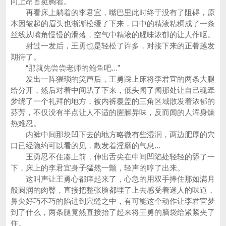
向上昂首挺胸着。
再看床上躺着的李君宜，嘴巴里此时终于没有了阻碍，原
本因皱起的眉头也渐渐松缓了下来，口中的精液粘稠成了一条
丝线从嘴角慢慢的滑落，空气中精液的腥味浓郁的让人作呕。
射过一发后，王勇也是轻松了许多，对接下来的正餐越发
期待了。
“那就先尝尝老师的鲍鱼吧...”
发出一阵猥琐的笑声后，王勇踩上床将李君宜的两条大腿
给分开，然后对着中间趴了下来，低头闻了闻那处让自己魂牵
梦绕了一个礼拜的地方，被内裤覆盖的三角区域散发着浓郁的
芬芳，不仅没有半点让人不适的腥臊异味，反而闻的人浑身燥
热难忍。
内裤中间那块凹下去的地方略微有些湿润，两边肥厚的穴
口已经隐约可以看的见，散发着淫靡的气息...
王勇忍不住凑上前，伸出舌尖在中间凹陷处轻轻的舔了一
下，床上的李君宜身子猛然一颤，轻声的哼了出来。
这叫声让王勇心都痒起来了，心急的用双手捧住那如满月
般圆润的肉臀，直接把整张脸都埋了上去感受着迷人的味道，
鼻尖好巧不巧的陷进到穴缝之中，有可能这个动作让李君宜梦
到了什么，两条腿竟然直接抬了起来将王勇的脑袋给紧紧夹了
住。