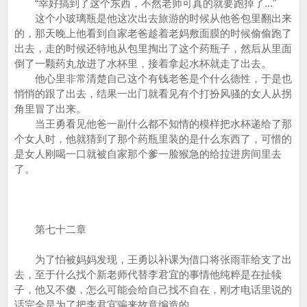
“幸好搞到了这个东西，不然老师可真的就要跑掉了..."
这个小玻璃瓶是他这次出去旅游的时候从他爸包里翻出来
的，那天晚上他看到自家老爸趁着老妈敷面膜的时候偷偷跑了
出去，走的时候还特地从包里掏出了这个药瓶子，然后从里面
倒了一颗药丸放进了水杯里，接着拿起水杯就走了出去。
他心里非常清楚自己这个有钱老爸是个什么德性，于是也
悄悄的跟了出去，结果一出门就看见有个打扮风骚的女人从拐
角里冒了出来。
当王勇看见他爸一副什么都不知情的模样把水杯递给了那
个女人时，他就猜到了那个药瓶里装的是什么东西了，可惜的
是女人刚喝一口就被自家那个爹一脸猴急的给拉进房间里去
了。
第七十二章
为了怕被妈妈发现，王勇以补课为借口将张雨菲给支了出
去，至于什么找个新老师代替李君宜的事情他纯粹是在扯犊
子，他又不傻，怎么可能会给自己找不自在，刚才电话里说的
话完全是为了把李君宜骗来故意编造的。