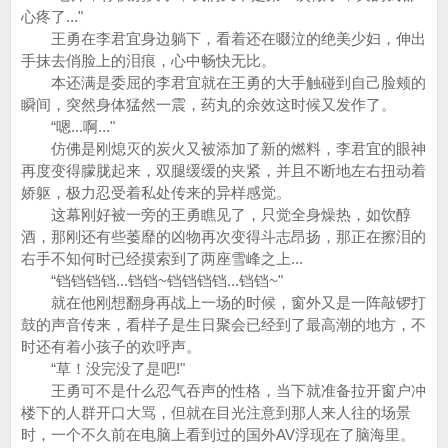
心疼了..."
王勇在李君宜身边躺下，看着还在啜泣的绝美少妇，伸出
手抹去俏脸上的泪痕，心中畅快无比。
本还满是委屈的李君宜就在王勇的大手触碰到自己脸颊的
瞬间，突然身体猛然一震，药丸的余效这时候又发作了。
“嗯...啊..."
仿佛是刚熄灭的炭火又被添加了新的燃料，李君宜的眼神
再度变得朦胧起来，双腿缓缓的夹紧，并且不断地左右扭动着
娇躯，极力忍受着私处传来的异样感觉。
这幕刚好被一旁的王勇瞧见了，只觉全身燥热，如饮醇
酒，那刚还有些萎靡的凶物再次变得斗志昂扬，那正在擦泪的
右手不知何时已经摸索到了两座雪峰之上...
“铛铛铛铛...铛铛~铛铛铛铛...铛铛~"
就在他刚想翻身再战上一场的时候，窗外又是一阵敲锣打
鼓的声音传来，看样子是生日聚会已经到了最高潮的地方，不
时还有着小孩子的欢呼声。
“草！没完没了是吧!"
王勇可不是什么忍气吞声的性格，当下就准备拉开窗户冲
楼下的人群开口大骂，但就在目光注意到那人来人往的场景
时，一个不久前在电脑上看到过的国外AV浮现在了脑海里。