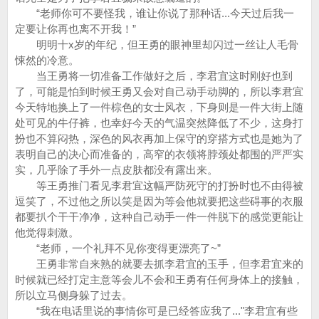
“老师你可不要怪我，谁让你说了那种话...今天过后我一
定要让你再也离不开我！”
明明十x岁的年纪，但王勇的眼神里却闪过一丝让人毛骨
悚然的冷意。
当王勇将一切准备工作做好之后，李君宜这时刚好也到
了，可能是怕到时候王勇又会对自己动手动脚的，所以李君宜
今天特地换上了一件棕色的女士风衣，下身则是一件大街上随
处可见的牛仔裤，也幸好今天的气温突然降低了不少，这身打
扮也不算闷热，深色的风衣再加上保守的穿搭方式也是她为了
表明自己的决心而准备的，高窄的衣领将脖颈处都围的严严实
实，几乎除了手外一点皮肤都没有露出来。
等王勇推门看见李君宜这幅严防死守的打扮时也不由得被
逗笑了，不过他之所以笑是因为等会他就要把这些碍事的衣服
都要扒个干干净净，这种自己动手一件一件脱下的感觉更能让
他觉得刺激。
“老师，一个礼拜不见你变得更漂亮了~”
王勇非常自来熟的就要去抓李君宜的玉手，但李君宜来的
时候就已经打定主意等会儿不会和王勇有任何身体上的接触，
所以立马侧身躲了过去。
“我在电话里说的事情你可是已经答应我了..."李君宜有些