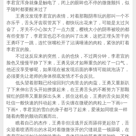
李君宜浑身就像是触电了，闭上的眼眸也不停的微微颤抖，似
乎随时都要醒来过了
王勇没发现李君宜的表情，对着那颗阴蒂玩的那叫一个不
亦乐乎，舌头牙齿双管其下，都快玩出花来了，可能是太过兴
奋了，牙关不小心加大了一点力度，樱桃大小的阴蒂被咬的都
有些变形了，李君宜也忍不住的叫了出来，这把正埋头苦干的
王勇吓了一跳，连忙张嘴松开了沾满唾液的肉粒，紧张的盯着
李君宜的脸。
不过这反应来的突然，去的也快，不过两分钟，李君宜的
脸色又慢慢平静了下来，王勇见状才如释重负的松了一口气，
他还没享受够呢，如果现在被发现后面的事情可能就泡汤了，
必须要先让老师的身体彻底发情才不会反抗。
低头望着那颗已经缩回到穴肉里去的肉蔻，王勇又重新趴
了下来伸出舌头开始撩拨起来，在王勇舌头的不断努力下那颗
猩红的阴蒂又重新探出头来，抓住这机会，王勇的舌尖如灵蛇
吐信一般快速的抖动起来，舌尖缠在微硬的肉粒上一下画○一
下画×，李君宜的雪白的身子都弓了起来，爱液如同喷泉一样
随着肉臀的颤动四溅而出。
瞧着自己的杰作，王勇非但没逃开反而舔得更起劲了，舌
尖迎着喷洒而出的水花对着微微张开的穴缝就是一顿舔吸，在