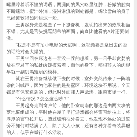
嘴里哼着听不懂的词语，两腿间的凤穴略显红肿，粉嫩的腔肉
不断蠕动，蜜汁外淌，湿淋淋流的到处都是，绵软雪白的身子
已经瘫软得如同烂泥一般。
王勇起身先是检查了一下摄像机，发现拍出来的效果相当
不错，尤其是舌头挑逗阴蒂的画面，简直比他看的A片还要刺
激。
“我是不是有拍小电影的天赋啊，这视频要是拿出去的卖
的话绝对会大爆的。”
王勇坐回在床边有一茬没一茬的想着，另一只手却贪婪的
放在李君宜的私处缓缓摸索着，而他的身下，那根骇人的肉棍
早就一副饥渴难耐的模样。
就在王勇准备继续做下去的时候，室外突然传来了一阵嘈
杂的叫喊声，因为他家住的是别墅区，环境这块不用说，全天
都是有保安巡逻的，但此时外面却人声鼎沸，跟菜市场一样。
“什么情况？怎么这么吵？”
王勇起身走到窗户前，他的卧室朝南的那边是由两大块的
落地窗组成的，平时他在屋子里打游戏都会将窗帘给拉上，将
厚厚的窗帘拉开后，透过玻璃往外看去，他发现不远处的过道
旁不知何时站满了人，除了大人小孩，还有各种穿着奇装异服
的人，似乎在举行什么活动。