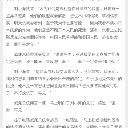
刘小海笑道：“因为它们是靠利益临时组成的联盟，只要有一
点异常迹象，他们的联盟就会解散，您也不用相信我，请相信事
实，明天您就会看到，至于我为什么要冒险……因为我看不惯小日
本政府的作为，他们居然不顾日本人民的死活，还有，您看上去比
那尼克尔先生顺眼许多，中国人民希望能和美国人民一起友好发
展，而不是对立。”
威廉总统哑然失笑道：“谢谢夸奖，不过我要在调查后才能决
定怎么做，还不能马上答应您，而且……而且一定会受到阻挠。”
刘小海道：“您能亲自和我交谈这么久，已经非常让我感动，
我相信您看到调查结果后会做出合理的决定。至于那尼克尔先生的
阻挠，他不是一直想让您同意抛售日圆吗？您只要答应他就可以
了，不打搅您了，再见！”
威廉总统闻言一怔，马上明白了刘小海的意思，笑道：“谢
谢，再见！”
挂了电话威廉总统拿起另一个电话道：“马上把近期纽约股市
的情况调查清楚，还有股指期货的交易情况，查明每个大单子背后