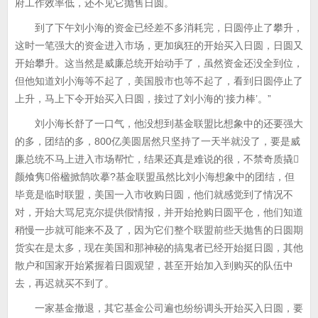
府工作效率低，还不见它抛售日圆。
到了下午刘小海的资金已经差不多消耗完，日圆停止了攀升，
这时一笔强大的资金进入市场，更加疯狂的开始买入日圆，日圆又
开始攀升。这当然是威廉总统开始动手了，虽然资金还没全到位，
但他知道刘小海等不起了，美国股市也等不起了，看到日圆停止了
上升，马上下令开始买入日圆，接过了刘小海的‘接力棒’。”
刘小海长舒了一口气，他没想到基金联盟比想象中的还要强大
的多，团结的多，800亿美圆居然只坚持了一天半就没了，要是威
廉总统不马上进入市场帮忙，结果还真是难说的很，不禁奇质撬
颜飧隽俗楹掀鹄吹摹?基金联盟虽然比刘小海想象中的团结，但
毕竟是临时联盟，美国一入市收购日圆，他们就感觉到了情况不
对，开始大骂尼克尔提供假情报，并开始抢购日圆平仓，他们知道
稍慢一步就可能来不及了，因为它们整个联盟前些天抛售的日圆期
货实在是太多，现在美国和那神秘的搞鬼者已经开始挺日圆，其他
散户和国家开始紧握着日圆观望，甚至开始加入到购买的队伍中
去，再迟就买不到了。
一家基金撤退，其它基金公司遍也纷纷调头开始买入日圆，要