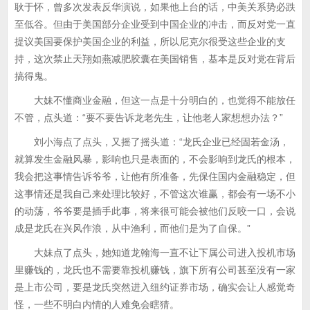
耿于怀，曾多次发表反华演说，如果他上台的话，中美关系势必跌
至低谷。但由于美国部分企业受到中国企业的冲击，而反对党一直
提议美国要保护美国企业的利益，所以尼克尔很受这些企业的支
持，这次禁止天翔如燕减肥胶囊在美国销售，基本是反对党在背后
搞得鬼。
大妹不懂商业金融，但这一点是十分明白的，也觉得不能放任
不管，点头道：“要不要告诉龙老先生，让他老人家想想办法？”
刘小海点了点头，又摇了摇头道：“龙氏企业已经固若金汤，
就算发生金融风暴，影响也只是表面的，不会影响到龙氏的根本，
我会把这事情告诉爷爷，让他有所准备，先保住国内金融稳定，但
这事情还是我自己来处理比较好，不管这次谁赢，都会有一场不小
的动荡，爷爷要是插手此事，将来很可能会被他们反咬一口，会说
成是龙氏在兴风作浪，从中渔利，而他们是为了自保。”
大妹点了点头，她知道龙翰海一直不让下属公司进入投机市场
里赚钱的，龙氏也不需要靠投机赚钱，旗下所有公司甚至没有一家
是上市公司，要是龙氏突然进入纽约证券市场，确实会让人感觉奇
怪，一些不明白内情的人难免会瞎猜。