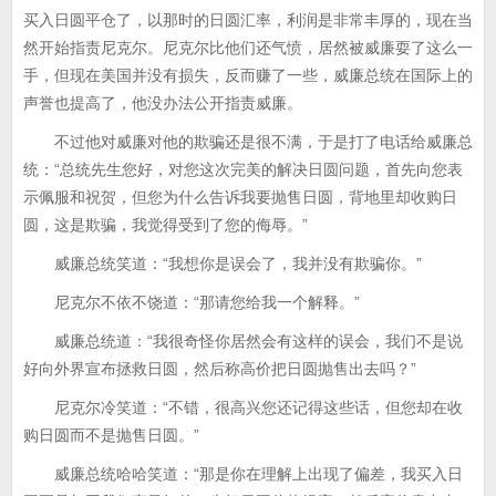
买入日圆平仓了，以那时的日圆汇率，利润是非常丰厚的，现在当
然开始指责尼克尔。尼克尔比他们还气愤，居然被威廉耍了这么一
手，但现在美国并没有损失，反而赚了一些，威廉总统在国际上的
声誉也提高了，他没办法公开指责威廉。
不过他对威廉对他的欺骗还是很不满，于是打了电话给威廉总
统：“总统先生您好，对您这次完美的解决日圆问题，首先向您表
示佩服和祝贺，但您为什么告诉我要抛售日圆，背地里却收购日
圆，这是欺骗，我觉得受到了您的侮辱。”
威廉总统笑道：“我想你是误会了，我并没有欺骗你。”
尼克尔不依不饶道：“那请您给我一个解释。”
威廉总统道：“我很奇怪你居然会有这样的误会，我们不是说
好向外界宣布拯救日圆，然后称高价把日圆抛售出去吗？”
尼克尔冷笑道：“不错，很高兴您还记得这些话，但您却在收
购日圆而不是抛售日圆。”
威廉总统哈哈笑道：“那是你在理解上出现了偏差，我买入日