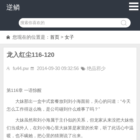
逆鳞
您现在的位置是：
首页
>
女子
龙入红尘116-120
fu44.pw
2014-09-30 09:32:56
绝品邪少
第116章 一语惊醒
大妹那出一盒中式套餐放到刘小海面前，关心的问道：“今天
怎么工作得这么晚，是公司碰到什么难事了吗？”
大妹虽然和刘小海属于主仆似的关系，但龙家从来没把大妹他
们当成外人，在刘小海心里大妹算是家里的长辈，听了此话心中温
暖，也不瞒她，把心里的猜测说了出来。