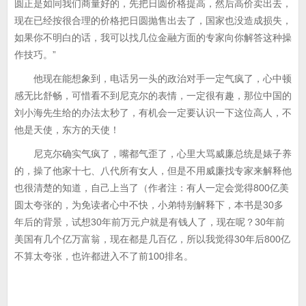
圆正是如同我们商量好的，先把日圆价格提高，然后高价卖出去，
现在已经按很合理的价格把日圆抛售出去了，国家也没造成损失，
如果你不明白的话，我可以找几位金融方面的专家向你解答这种操
作技巧。”
他现在能想象到，电话另一头的政治对手一定气疯了，心中顿
感无比舒畅，可惜看不到尼克尔的表情，一定很有趣，那位中国的
刘小海先生给的办法太秒了，有机会一定要认识一下这位高人，不
他是天使，东方的天使！
尼克尔确实气疯了，嘴都气歪了，心里大骂威廉总统是婊子养
的，操了他家十七、八代所有女人，但是不用威廉找专家来解释他
也很清楚的知道，自己上当了（作者注：有人一定会觉得800亿美
圆太夸张的，为免读者心中不快，小弟特别解释下，本书是30多
年后的背景，试想30年前万元户就是有钱人了，现在呢？30年前
美国有几个亿万富翁，现在都是几百亿，所以我觉得30年后800亿
不算太夸张，也许都进入不了前100排名。