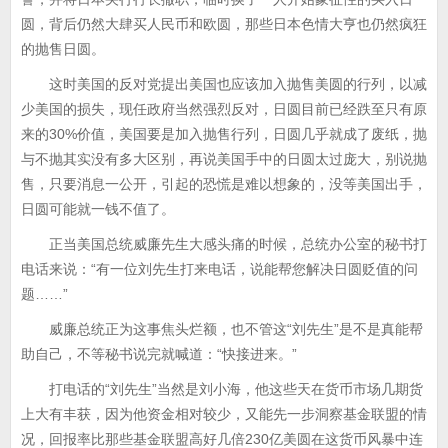
圆，背后仍然大肆买人民币和欧圆，那些日本色情大亨也仍然疯狂
的抛售日圆。
这时美国的反对党提出美国也应该加入抛售美圆的行列，以减
少美国的损失，现任政府当然强烈反对，日圆目前已经跌至只有原
来的30%价值，美国要是加入抛售行列，日圆几乎就成了废纸，抛
与不抛其实没有多大区别，再说美国手中的日圆太过庞大，别说抛
售，只要消息一公开，引起的恐慌是难以想象的，没等美国出手，
日圆可能就一钱不值了。
正当美国总统威廉先生大感头痛的时候，总统办公室的秘书打
电话来说：“有一位刘先生打来电话，说能帮您解决日圆贬值的问
题……”
威廉总统正为这事焦头烂额，也不管这“刘先生”是不是真能帮
助自己，不等秘书说完就喊道：“快接进来。”
打电话的“刘先生”当然是刘小海，他这些天在货币市场几期货
上大有丰获，因为他资金相对较少，又能先一步洞察基金联盟的情
况，回报率比那些基金联盟高好几倍230亿美圆在这货币风暴中连