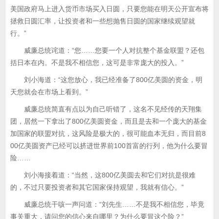
美国政府马上进入货币市场买入日圆，只要您能在明天公开宣布将
拯救日圆汇率，让投资者和一些想抛售日圆的国家继续观望就
行。”
威廉总统诧道：“您……您要一个人对抗整个基金联盟？还包
括日本在内。不是我不相信您，这可是非常庞大的投入。”
刘小海道：“这您放心，我已经准备了800亿美圆的资金，明
天您就会在市场上看到。”
威廉总统简直有点以为自己听错了，这名不见经传的天翔集
团，居然一下拿出了800亿美圆资金，而且是去和一个庞大的基金
加国家的联盟对抗，这风险是极大的，很可能血本无归，而目前8
00亿美圆资产已经可以挤进世界前100首富的行列，他为什么要冒
险……
刘小海接着道：“当然，这800亿美圆去和它们对抗是很难
的，不过只要投资者和其它国家保持观望，我就有信心。”
威廉总统干咳一声问道：“刘先生……不是我不相信您，毕竟
事关重大，请问您的信心来自哪里？为什么要冒这个险？”