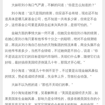
大妹听刘小海口气严肃，不解的问道：“你是怎么知道的？”
刘小海道：“这只是我的猜测，但应该不会有错，现在还不知
道具体是哪几家基金公司，也不知道一共有多少家，但肯定不会
少，这些基金公司要是真联合起来兴风作浪，是很可怕的。”
金融方面的事情大妹一窍不通，但她完全相信刘小海的猜测，
在她心里刘小海只要有他爷爷十分之一的聪明，绝对不会猜测错
误，再说从刘小海自己创办的天翔集团的情况来看，商业头脑不会
比他爷爷差多少，当然不会猜错，不过她倒是不担心，说道：“你
不是说这次它们的目标是纽约市场吗，关咱们什么事，随便它们去
好啦，最好搞得美国经济倒退几十年，那我才开心呢。”
刘小海道：“倒退几十年倒不至于，不过要是出现金融风暴似
的情况，势必造成经济倒退，失业率上升，导致社会动荡。”
大妹不以为然的道：“那也不关咱们的事。”
刘小海知道她不懂，笑着解释道：“美国是超级经济大国，如
果美国发生金融风暴，影响力是全球性的，很多依赖美国生存的小
国甚至是灭顶之灾，对其它国家也会有很大的影响，包括中国。”