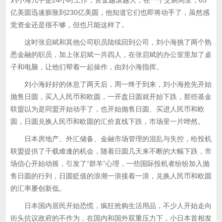
刘小海几乎是24小时工作，资金越滚越大，在一个交易周里，65
亿美圆迅速膨胀到230亿美圆，他知道它们也即将动手了，虽然感
觉资金还是很不够，但也只能这样了。
这时张启斌和其他公司职员陆续回到公司，刘小海挑了两个熟
悉金融的职员，加上张启斌一共四人，在张启斌的办公室里加了桌
子和电脑，让他们帮着一起操作，由刘小海指挥。
刘小海好好的休息了两天后，周一终于到来，刘小海抢先开始
抛售日圆，买入人民币和欧圆，一开盘日圆就开始下跌，那些基金
联盟以为是同盟开始动手了，也开始抛售日圆、买进人民币和欧
圆，日圆兑换人民币和欧圆的汇价直线下跌，市场里一片哗然。
日本房地产、外汇储备、金融市场管理的混乱与失控，给投机
联盟提供了千载难逢的机会，随着日圆几天来不断的大幅下跌，市
场信心开始动摇，引发了“群羊”心理，一些国际投机者纷纷加入抛
售日圆的行列，日圆贬值的浪潮一浪接着一浪，兑换人民币和欧圆
的汇率屡创新低。
日本国内居民开始恐慌，疯狂抢购生活用品，不少人开始走向
街头抗议政府的不作为，在国内和国外双重压力下，小日本首相发