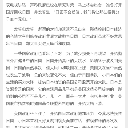
表电视讲话，声称政府已经在研究对策，马上将会出台，准备打开
国库回收日圆，并发誓道：“日圆不会贬值，我们将让那些投机分
子血本无归。”
发誓归发誓，所谓的对策却迟迟不见出台，那些控制日本经济
的色情大亨则躲在政府背后大肆抛售日圆，日本政府虽然不好意思
出售日圆，却大量买进人民币和欧圆。
一些国家政府也看出了不对，为了减少损失不再观望，开始抛
售外汇储备中的日圆，日圆开始真正的大跳水，影响终于波及到美
国，日圆的虽然暴跌，但人民币和欧圆在上涨，美圆夹在当中虽然
也发生了波动，总的来说变化不大，但由于日圆暴跌，小日本们的
生活购买力大降，提供日本物资的美国公司股票开始大跌。日本是
资源贫乏的国家，它的生活用品几乎都是美国这些公司提供的，影
响到的公司可不是几个、几十个，而是一大片，包括各种行业，美
国股市指数顿时如同基金联盟所料想的，开始大幅下滑。
美国政府坐不住了，开始向日本政府施加压力，令其尽快挽救
日圆，小日本首相只好又爬到镜头面前讲话，假模假样的再次发
誓，并将日本央行行长撤职，临时换了一人开始象征性的买入日