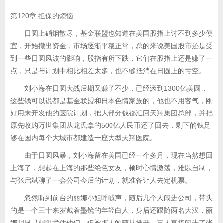
第120章 担保的烦恼
日圆上硝烟散尽，基金联盟也知道在美国股指上讨不到多少便
宜，开始撤出资金，市场逐渐平稳正常，总的来说美国股市还是受
到一些日圆风波的影响，股指有所下跌，它们在股指上还是赚了一
点，只是与计划中相比相差太多，也不够抵消在日圆上的亏空。
刘小海在日圆大战后期又赚了不少，已经滚到1300亿美圆，
这些钱可以说都是基金联盟和日本色情家族的，他也不用客气，刚
好用来开发他的医院计划，把大部分钱都汇回天翔集团总部，并把
原先收购万世集团从龙氏拿的500亿人民币还了回去，剩下的钱足
够在国内每个大城市都建造一座大型天翔医院。
由于日圆风暴，刘小海留在美国已经一个多月，现在当然想回
上海了，想起在上海的那些绝色女友，顿时心情激荡，难以自制，
与张启斌聊了一会公司今后的计划，就准备让人去定机票。
忽然听到前台的丽娜小姐呼喊声，随后几个人闯进公司，带头
的是一个三十来岁戴着墨镜的年轻白人，身后还跟随两名大汉，丽
娜明显是想阻拦住他们，但被那人的随从推开，三人直接闯进了张