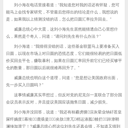
刘小海在电话里接着道：“我知道您对我的话还有怀疑，您可
能马上会找专家研究，不管最后您得出的结论是什么，我想说的
是，如果我以上猜测没错的话，怎么把日圆汇率拉升回去。”
威廉总统心中大震，这刘小海先生居然能猜透自己心里想什
么，果然是个奇人，问道：“请问刘先生有什么办法？”
刘小海道：“我猜得没错的话，这些基金联盟马上要准备买入
日圆，以现在市场上对日圆的恐慌态度，它们能很轻易的把日圆低
价买回去平仓，赚取暴利，如果在日圆汇率回升前它们已经买够平
仓的数量，那日圆以后就很难再回升了。”
威廉总统也明白这个道理，问道：“您是想让美国政府出面，
先一步买入日圆吗？”
这事情威廉其实早想过，但反对党的尼克尔一直联合了部分国
会议员表示反对，并且提议美国应该抛售日圆，减少损失。
刘小海并没回答，说道：“我还有桓霾虏猓淙灰晕业纳矸莶皇
屎纤嫡庋幕埃鹿亟粢矣肽泄兀梢运涤胝雒拦⑸踔潦鞘
澜缍加泄亍！?威廉总统心想这位刘先生还真会猜，不知道又猜到