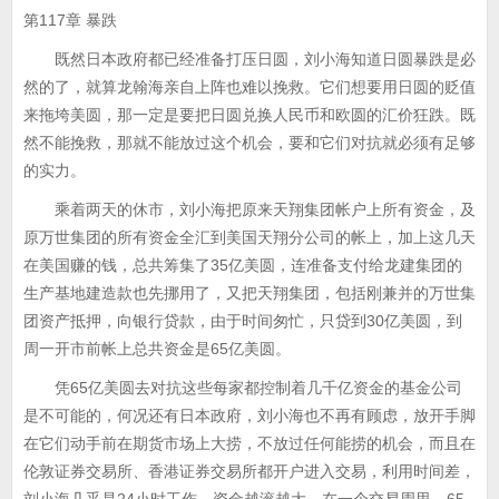
第117章 暴跌
既然日本政府都已经准备打压日圆，刘小海知道日圆暴跌是必
然的了，就算龙翰海亲自上阵也难以挽救。它们想要用日圆的贬值
来拖垮美圆，那一定是要把日圆兑换人民币和欧圆的汇价狂跌。既
然不能挽救，那就不能放过这个机会，要和它们对抗就必须有足够
的实力。
乘着两天的休市，刘小海把原来天翔集团帐户上所有资金，及
原万世集团的所有资金全汇到美国天翔分公司的帐上，加上这几天
在美国赚的钱，总共筹集了35亿美圆，连准备支付给龙建集团的
生产基地建造款也先挪用了，又把天翔集团，包括刚兼并的万世集
团资产抵押，向银行贷款，由于时间匆忙，只贷到30亿美圆，到
周一开市前帐上总共资金是65亿美圆。
凭65亿美圆去对抗这些每家都控制着几千亿资金的基金公司
是不可能的，何况还有日本政府，刘小海也不再有顾虑，放开手脚
在它们动手前在期货市场上大捞，不放过任何能捞的机会，而且在
伦敦证券交易所、香港证券交易所都开户进入交易，利用时间差，