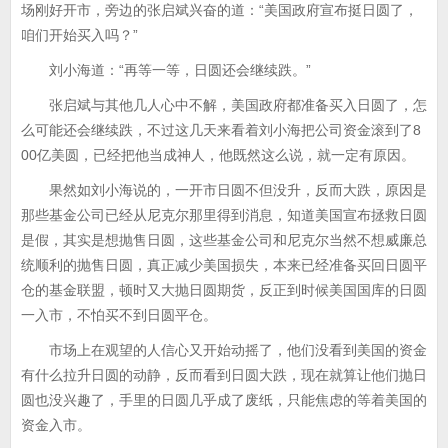
场刚好开市，旁边的张启斌兴奋的道：“美国政府宣布挺日圆了，
咱们开始买入吗？”
刘小海道：“再等一等，日圆还会继续跌。”
张启斌与其他几人心中不解，美国政府都准备买入日圆了，怎
么可能还会继续跌，不过这几天来看着刘小海把公司资金滚到了8
00亿美圆，已经把他当成神人，他既然这么说，就一定有原因。
果然如刘小海说的，一开市日圆不但没升，反而大跌，原因是
那些基金公司已经从尼克尔那里得到消息，知道美国宣布拯救日圆
是假，其实是想抛售日圆，这些基金公司和尼克尔当然不想威廉总
统顺利的抛售日圆，真正减少美国损失，本来已经准备买回日圆平
仓的基金联盟，顿时又大抛日圆期货，反正到时候美国国库的日圆
一入市，不怕买不到日圆平仓。
市场上在观望的人信心又开始动摇了，他们没看到美国的资金
有什么拉升日圆的动静，反而看到日圆大跌，现在就算让他们抛日
圆也没兴趣了，手里的日圆几乎成了废纸，只能焦虑的等着美国的
资金入市。