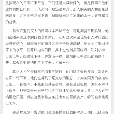
是按现在的日圆汇率平仓，它们还是大赚特赚的，但是日圆在他们
这样的疯狂抢购下，入火箭一般迅速攀升，加入购买的人和国家越
来越多，才三个交易日下来，日圆就回到了原来的水平，并有超过
的趋势。
基金联盟们买入的日圆根本不够平仓，可是期货日期临近，他
们必须买够足够的日圆交货才行，还好这次风波让所有人对日圆已
经没有信心，日本政府的态度又是完全应该鄙视，见日圆汇率回到
原来的水平，便开始抛售日圆，其中也包括美国政府，和刘小海，
日圆汇率开始缓慢下降，并逐渐平稳，最后的汇率比以前稍跌了一
些，基金联盟也把期货平了仓，亏掉不少。
真正大亏的是日本色情业的家族，他们除了会拉皮条，对金融
方面一窍不通，他们也得到了尼克尔的消息，以为美国真的会抛售
日圆，一直在等。不象那些基金公司，都是金融狐狸，见机不对马
上调头，那些基金公司当然也不可能通知这些家族，多几个人在市
场里抢日圆。所以这些靠拉皮条拉出来的巨额资产，瞬间被市场吞
没大半。
要是尼克尔不告诉他们美国要抛售日圆的消息，他们已经准备