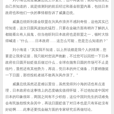
刘小海也知道威廉总统工作繁忙，也不再废话，就在电话里把
自己所知道的，就是猜测到的前后经过和基金联盟内幕，包括日本
政府也和他们一伙的事情都告诉了威廉总统。
威廉总统听到基金联盟在兴风作浪并不感到奇怪，这他其实已
经知道，这次日圆风波如此猛烈，只要在金融方面有稍许了解的人
都能看出有人搞鬼，但当他听到日本政府也是联盟之一，顿时大惊
得喊道：“什么……日本政府……这怎么可能，您是怎么知道的？”
刘小海道：“其实我不知道，以上所说都是我个人的猜测，您
要是让我拿证据，我只能对您说声抱歉，不过您可以回想一下日本
政府在日圆开始贬值后做过什么，全球在抛售日圆的市场可不止是
纽约，显然还有其他势力，再说，凭日本的外汇储备，只要稍微挺
一下日圆，那些投机者就不敢再兴风作浪了。”
威廉总统虽然还是难以置信，虽然觉得刘小海的话也有点道
理，日本政府在这事情上的态度确实值得怀疑，不过他知道中国对
日本的印象很坏，两国之间有不少积怨，这位中国刘先生的话难免
会有民族怨恨夹杂其中，再说日圆贬值了对日本也是只有坏处没有
好处啊……此事还要找金融方面的专家研究后再做结论。