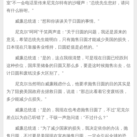
室”不一会电话里传来尼克尔特有的沙哑声：“总统先生您好，请问
有什么吩咐。”
威廉总统道：“想和你谈谈关于日圆的事情。”
尼克尔“呵呵”干笑两声道：“关于日圆的问题，我还是原来的
意见，希望总统先生能明白，只有抛售日圆才能减少美国的损失，
日本现在只靠服务业维持，日圆贬值是必然的。”
威廉总统道：“是的，这点我很清楚，可是现在日圆已经跌到
这种价位，国库里储备的日圆又那么多，要是这时候抛售出去，估
计日圆和废纸没多大区别了。”
尼克尔当然明白威廉顾虑什么，他要求抛售日圆的目的其实是
为了阻挠美国政府去拯救日圆，说道：“那总比看着它变废纸强，
多少能减少点损失。”
威廉总统道：“是的，我现在也考虑抛售日圆了，不过”尼克尔
差点以为自己听错了，干咳一声急问道：“不过什么？”
威廉总统道：“为了减少国家的损失，我决定依你的办法，抛
售日圆，不过要是美国现在宣布抛售日圆，一定会引起全球的恐