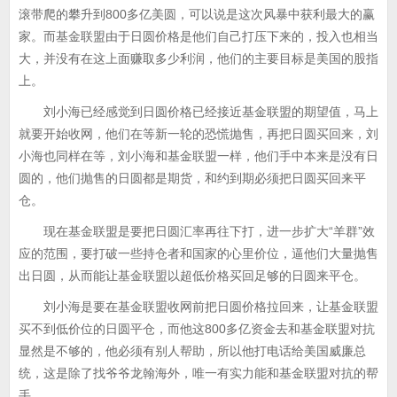
滚带爬的攀升到800多亿美圆，可以说是这次风暴中获利最大的赢
家。而基金联盟由于日圆价格是他们自己打压下来的，投入也相当
大，并没有在这上面赚取多少利润，他们的主要目标是美国的股指
上。
刘小海已经感觉到日圆价格已经接近基金联盟的期望值，马上
就要开始收网，他们在等新一轮的恐慌抛售，再把日圆买回来，刘
小海也同样在等，刘小海和基金联盟一样，他们手中本来是没有日
圆的，他们抛售的日圆都是期货，和约到期必须把日圆买回来平
仓。
现在基金联盟是要把日圆汇率再往下打，进一步扩大“羊群”效
应的范围，要打破一些持仓者和国家的心里价位，逼他们大量抛售
出日圆，从而能让基金联盟以超低价格买回足够的日圆来平仓。
刘小海是要在基金联盟收网前把日圆价格拉回来，让基金联盟
买不到低价位的日圆平仓，而他这800多亿资金去和基金联盟对抗
显然是不够的，他必须有别人帮助，所以他打电话给美国威廉总
统，这是除了找爷爷龙翰海外，唯一有实力能和基金联盟对抗的帮
手。