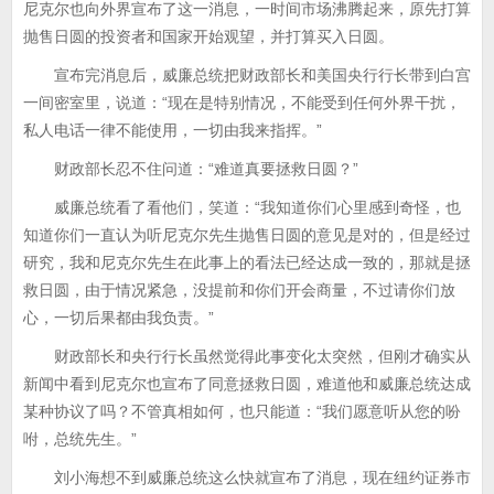
尼克尔也向外界宣布了这一消息，一时间市场沸腾起来，原先打算
抛售日圆的投资者和国家开始观望，并打算买入日圆。
宣布完消息后，威廉总统把财政部长和美国央行行长带到白宫
一间密室里，说道：“现在是特别情况，不能受到任何外界干扰，
私人电话一律不能使用，一切由我来指挥。”
财政部长忍不住问道：“难道真要拯救日圆？”
威廉总统看了看他们，笑道：“我知道你们心里感到奇怪，也
知道你们一直认为听尼克尔先生抛售日圆的意见是对的，但是经过
研究，我和尼克尔先生在此事上的看法已经达成一致的，那就是拯
救日圆，由于情况紧急，没提前和你们开会商量，不过请你们放
心，一切后果都由我负责。”
财政部长和央行行长虽然觉得此事变化太突然，但刚才确实从
新闻中看到尼克尔也宣布了同意拯救日圆，难道他和威廉总统达成
某种协议了吗？不管真相如何，也只能道：“我们愿意听从您的吩
咐，总统先生。”
刘小海想不到威廉总统这么快就宣布了消息，现在纽约证券市