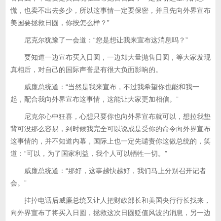
慌，也卖不出去多少，所以这事情一定要保密，并且先向外界宣布
美国要拯救日圆，你按怎么样？”
尼克尔犹豫了一会道：“您是想让我来宣布这消息吗？”
要知道一边宣布买入日圆，一边却大量抛售日圆，等大家发现
真相后，对自己的国际声誉是有很大负面影响的。
威廉总统道：“当然是我来宣布，不过我希望你也能和我一
起，配合我向外界宣布这事情，这能让大家更加相信。”
尼克尔心中狂喜，心想只要你也向外界宣布就可以，想拉我垫
背可没那么容易，到时候我完全可以说成是受你的命令向外界宣布
这事情的，并不知道内幕，国际上也一定先谴责你这做总统的，笑
道：“可以，为了国家利益，我个人可以牺牲一切。”
威廉总统道：“那好，这事越快越好，我们马上分别召开记者
会。”
挂掉电话后威廉总统又让人把财政部长和美国央行行长找来，
向外界宣布了将买入日圆，拯救这次日圆贬值风波的消息，另一边