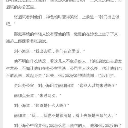
启斌的办公室里。
张启斌看到他们，神色顿时变得紧张，上前道：“我们出去谈
吧。”
那戴墨镜的年轻人没有理他的话，傲慢的在沙发上坐了下来，
翘起二郎腿看着张启斌。
刘小海道：“我出去吧，你们在这里谈。”
他不明白什么情况，看这几人不象是好人，怕张启斌出去后发
生意外，不如让他们在办公室里谈，公司里人这么多，估计他们也
不敢乱来，就起身走了出去，张启斌好象神情恍惚，也没阻拦。
走出办公室，刘小海叫过丽娜问道：“这些人以前来过吗？”
丽娜点头道：“来过两次。”
刘小海道：“知道是什么人吗？”
丽娜道：“我……我也不是很清楚，看上去象是黑帮的人。”
刘小海心中诧异张启斌怎么惹上黑帮的人，他和张启斌接触了