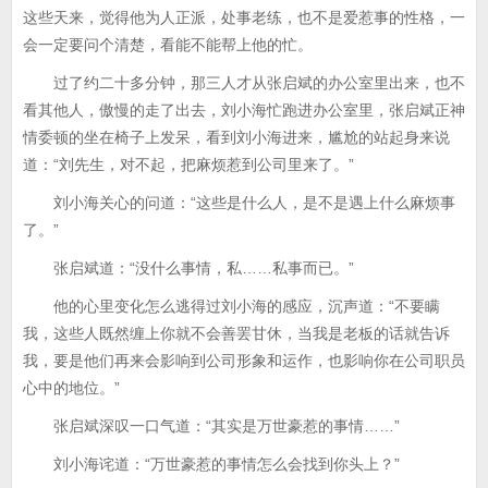
这些天来，觉得他为人正派，处事老练，也不是爱惹事的性格，一
会一定要问个清楚，看能不能帮上他的忙。
过了约二十多分钟，那三人才从张启斌的办公室里出来，也不
看其他人，傲慢的走了出去，刘小海忙跑进办公室里，张启斌正神
情委顿的坐在椅子上发呆，看到刘小海进来，尴尬的站起身来说
道：“刘先生，对不起，把麻烦惹到公司里来了。”
刘小海关心的问道：“这些是什么人，是不是遇上什么麻烦事
了。”
张启斌道：“没什么事情，私……私事而已。”
他的心里变化怎么逃得过刘小海的感应，沉声道：“不要瞒
我，这些人既然缠上你就不会善罢甘休，当我是老板的话就告诉
我，要是他们再来会影响到公司形象和运作，也影响你在公司职员
心中的地位。”
张启斌深叹一口气道：“其实是万世豪惹的事情……”
刘小海诧道：“万世豪惹的事情怎么会找到你头上？”