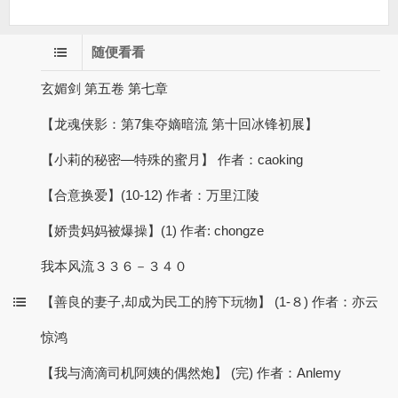
随便看看
玄媚剑 第五卷 第七章
【龙魂侠影：第7集夺嫡暗流 第十回冰锋初展】
【小莉的秘密—特殊的蜜月】 作者：caoking
【合意换爱】(10-12) 作者：万里江陵
【娇贵妈妈被爆操】(1) 作者: chongze
我本风流３３６－３４０
【善良的妻子,却成为民工的胯下玩物】 (1-８) 作者：亦云
惊鸿
【我与滴滴司机阿姨的偶然炮】 (完) 作者：Anlemy