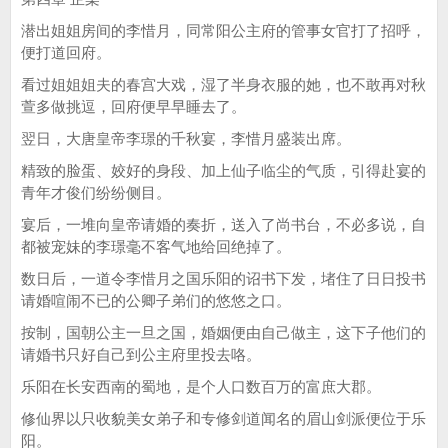
潜出姐姐房间的李惜月，同常阳公主府的管事女官打了招呼，
便打道回府。
看过姐姐姐夫的春宫大戏，湿了半身衣服的她，也不敢再对秋
萱多做挑逗，回府便早早睡去了。
翌日，大唐皇帝李璟的千秋宴，李惜月盛装出席。
精致的脸蛋、姣好的身段、加上仙子临尘的气质，引得赴宴的
青年才俊们纷纷侧目。
宴后，一堆向皇帝请婚的奏折，送入了尚书台，不必多说，自
都被宠妹的李璟毫不客气地给回绝掉了。
数日后，一道令李惜月之国乐阳的诏书下发，堵住了日日投书
请婚喧闹不已的公卿子弟们的悠悠之口。
按制，国朝公主一旦之国，婚姻便由自己做主，这下子他们的
请婚书只好自己到公主府里投去咯。
乐阳在长安西南的蜀地，是个人口数百万的富庶大郡。
修仙界以只收貌美女弟子和专修剑道闻名的眉山剑派便位于乐
阳。