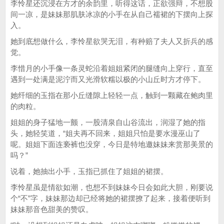
李怜星还沉浸在方才的余韵里，听得这话，正欲强辩，不想股
间一凉，是妹妹那肌肤冰凉的小手在从自己襦裙的下摆向上探
入。
她到底想做什么，李怜星欲哭无泪，有种赔了夫人又折兵的感
觉。
李惜月的小手像一条灵蛇沿着姐姐紧闭的腿缝向上穿行，直至
遇到一处满是泥泞而又光滑软糯以极的小山丘时方才停下。
她纤细的玉指在那小丘缝隙上轻轻一点，触到一颗藏在鲍肉里
的肉粒。
姐姐的身子猛地一颤，一股清泉自山谷流出，润湿了她的指
头，她轻笑道，“姐夫再不回来，姐姐只怕是要水漫巫山了
呢。姐姐下面连亵裤也没穿，今日是特地邀妹妹来赏那美景的
吗？”
说着，她抽出小手，玉指已抓住了姐姐的裙摆。
李怜星虽是情欲如潮，也想不到妹妹今日会如此大胆，刚要说
个“不”字，妹妹那边却已经将她的裙摆撩了起来，接着便听到
妹妹那音色甜美的赞叹。