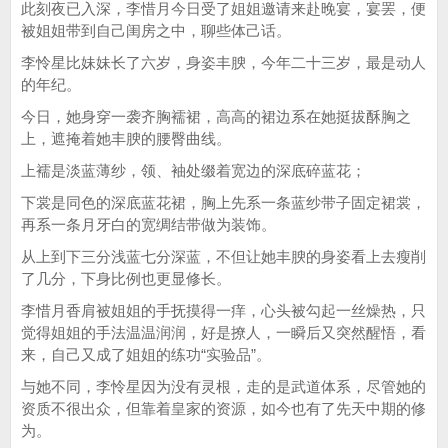
此刻夜已入深，李惜月今日受了姐姐邀请来赴晚宴，宴罢，便
被姐姐带到自己闺房之中，聊些体己话。
李怜星比妹妹长了六岁，身姿丰腴，今年二十三岁，最是动人
的年纪。
今日，她身穿一袭齐胸襦裙，高高的裙边系在她挺拔酥胸之
上，遮掩着她丰腴的腰臀曲线。
上襦是淡蓝薄纱，领、袖处缀着宽边的深底碎蓝花；
下裳是同色的深底蓝花裙，胸上先系一条蓝纱带子固定裙裳，
再系一条月牙白的宽绸结带做为装饰。
从上到下三分浅蓝七分深蓝，不但让她丰腴的身姿看上去瘦削
了几分，下身比例也更显修长。
李惜月香肩被姐姐的手抚摸得一痒，心头被勾起一丝燥热，只
觉得姐姐的手法温温润润，好是撩人，一瞬后又突然醒悟，看
来，自己又成了姐姐的练功“实验品”。
与她不同，李怜星因为没有灵根，走的是武道体系，尽管她的
资质不很出众，但靠着皇家的资源，如今也有了先天中期的修
为。