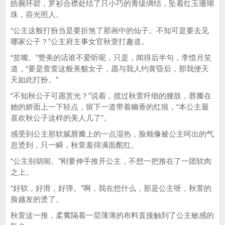
皓腕环碧，罗衫合襟处结了只小巧的青绂绸结，坠着红玉珊瑚
珠，容光照人。
“公主这般打扮当是要折煞了那画中的仙子。不知可是要去见
哪家公子？”公主府主事女官秋萱打趣道。
“贫嘴。”赞美的话谁不爱听呢，只是，闻得后半句，李惜月笑
道，“要是萱萱这般美貌女子，愿与我人约黄昏后，那我便天
天如此打扮。”
“不知秋公子可愿赏光？”说着，揽过秋萱纤细的腰肢，唇瓣在
她的娇面上一下轻点，留下一道带着幽香的红痕，“本公主最
喜欢秋公子这样的美人儿了”。
感受到公主那软腻唇瓣上的一点湿热，脸颊像被公主呵出的气
息烫到，只一瞬，秋萱羞得满面酡红。
“公主别胡闹。”刚要伸手推开公主，不想一把推在了一团软肉
之上。
“好软，好滑，好弹。”啊，我在想什么，那是公主呀，秋萱的
脸越发的烫了。
秋萱这一推，柔荑隔着一层薄薄的布料直接触到了公主敏感的