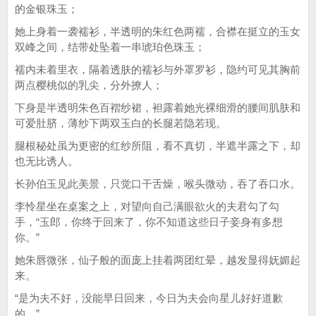
的金银珠玉；
她上身着一袭襦衫，半透明的朱红色两襦，合襟在挺立的玉女
双峰之间，结带处坠着一串琥珀色珠玉；
襦内未着里衣，隔着透肤的襦衫与外罩罗衫，隐约可见其胸前
两点樱桃似的乳尖，分外撩人；
下身是半透明朱色百褶纱裙，袒露着她光裸细滑的腰间肌肤和
可爱肚脐，薄纱下两双玉白的长腿若隐若现。
腿根秘处虽为更密的红纱所阻，看不真切，半遮半露之下，却
也无比诱人。
长孙伯玉见此美景，只觉口干舌燥，喉头微动，吞了吞口水。
李怜星坐在桌案之上，对望向自己满眼欲火的夫君勾了勾
手，“玉郎，你终于回来了，你不知道这些日子妾身有多想
你。”
她朱唇微张，仙子般的面庞上挂着两团红晕，越发显得妩媚起
来。
“是为夫不好，没能早日回来，今日为夫会向星儿好好道歉
的。”