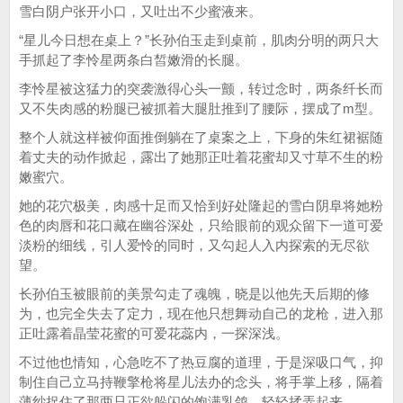
雪白阴户张开小口，又吐出不少蜜液来。
“星儿今日想在桌上？”长孙伯玉走到桌前，肌肉分明的两只大
手抓起了李怜星两条白皙嫩滑的长腿。
李怜星被这猛力的突袭激得心头一颤，转过念时，两条纤长而
又不失肉感的粉腿已被抓着大腿肚推到了腰际，摆成了m型。
整个人就这样被仰面推倒躺在了桌案之上，下身的朱红裙裾随
着丈夫的动作掀起，露出了她那正吐着花蜜却又寸草不生的粉
嫩蜜穴。
她的花穴极美，肉感十足而又恰到好处隆起的雪白阴阜将她粉
色的肉唇和花口藏在幽谷深处，只给眼前的观众留下一道可爱
淡粉的细线，引人爱怜的同时，又勾起人入内探索的无尽欲
望。
长孙伯玉被眼前的美景勾走了魂魄，晓是以他先天后期的修
为，也完全失去了定力，现在他只想舞动自己的龙枪，进入那
正吐露着晶莹花蜜的可爱花蕊内，一探深浅。
不过他也情知，心急吃不了热豆腐的道理，于是深吸口气，抑
制住自己立马持鞭擎枪将星儿法办的念头，将手掌上移，隔着
薄纱捉住了那两只正欲躲闪的饱满乳鸽，轻轻揉弄起来。