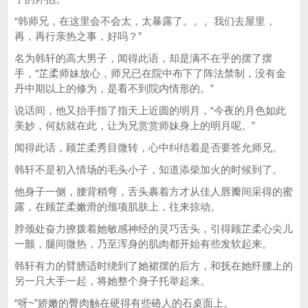
“韩师兄，在这里会不会太，太暴露了。。。我们去屋里，
再，再行亲热之事，好吗？”
名为韩轩的高大男子，闻得此语，却是满不在乎的摆了摆
手，“芷柔师妹放心，师兄已在院中布下了阵法禁制，没有金
丹中期以上的修为，是看不到院内情形的。”
说话间，他又抬手指了指天上近圆的明月，“今夜的月色如此
美妙，何妨就在此，让为兄赏赏师妹身上的明月呢。”
闻得此话，顾芷柔秀目微转，心中纠结着是否要答允师兄。
韩轩不是初入情场的毛头小子，知道添柴加火的时候到了。
他身子一侧，腰背稍弯，舌头裹着方才从佳人唇瓣间采得的蜜
露，在顾芷柔嫩滑的颈项肌肤上，往来掠动。
脖颈处奋力撩拨着她敏感神经的灵巧舌头，引得顾芷柔心尖儿
一颤，腿间微热，乃至浑身的肌肉都开始有些发软起来。
韩轩有力的臂膀适时绕到了她裙摆的后方，和抚在她纤腰上的
另一只大手一起，将她整个身子托举起来。
“呀~”娇嫩的臀肉触在硬得有些硌人的石桌面上。