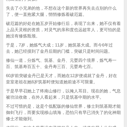
失去了小兄弟的他，不想在这个新的世界再失去点别的什么
了，便一直抱紧大腿，悄悄修炼着破厄篇。
破厄篇的好处在她五岁开始修行后，表现了出来，她不仅有着
上品天灵根的资质，对灵气的亲和度也远超常人，更可怕的是
她没有修炼瓶颈。
于是，7岁，她炼气大成；11岁，她筑基大成。而今6年过
去，她已经摸到了金丹后期的门槛，突破只是时间问题。
修仙一道，分炼气、筑基、金丹、元婴四个境界，炼气寿一
百、筑基寿百五十、金丹寿三百、元婴寿七百。
60岁前突破金丹已是天才，而她在12岁便成就了金丹，好在
皇室老祖在她8岁筑基时便知道她前途不可限量。
于是早早召她上了终南山修行，以掩人耳目。现在的她，气息
被功法收敛，在外人看起来，只是筑基中期的水平。
不过可惜的是，这是个低配版的修仙世界，修士到筑基期才能
御剑飞行，而要实现移山填海，恐怕只有早已消失了的化神期
修士才能做到。