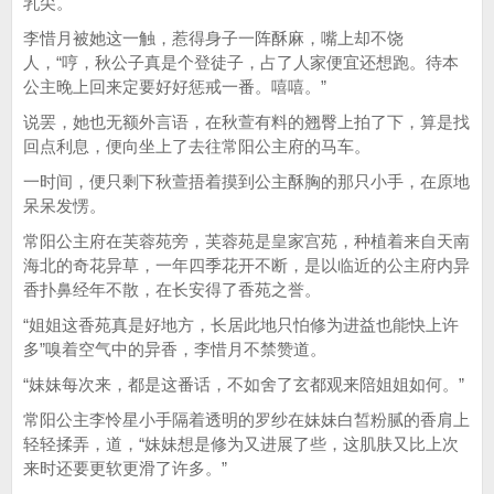
乳尖。
李惜月被她这一触，惹得身子一阵酥麻，嘴上却不饶
人，“哼，秋公子真是个登徒子，占了人家便宜还想跑。待本
公主晚上回来定要好好惩戒一番。嘻嘻。”
说罢，她也无额外言语，在秋萱有料的翘臀上拍了下，算是找
回点利息，便向坐上了去往常阳公主府的马车。
一时间，便只剩下秋萱捂着摸到公主酥胸的那只小手，在原地
呆呆发愣。
常阳公主府在芙蓉苑旁，芙蓉苑是皇家宫苑，种植着来自天南
海北的奇花异草，一年四季花开不断，是以临近的公主府内异
香扑鼻经年不散，在长安得了香苑之誉。
“姐姐这香苑真是好地方，长居此地只怕修为进益也能快上许
多”嗅着空气中的异香，李惜月不禁赞道。
“妹妹每次来，都是这番话，不如舍了玄都观来陪姐姐如何。”
常阳公主李怜星小手隔着透明的罗纱在妹妹白皙粉腻的香肩上
轻轻揉弄，道，“妹妹想是修为又进展了些，这肌肤又比上次
来时还要更软更滑了许多。”