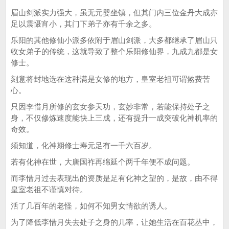
眉山剑派实力强大，虽无元婴坐镇，但其门内三位金丹大成亦
足以震慑宵小，其门下弟子亦有千余之多。
乐阳的其他修仙小派多依附于眉山剑派，大多都继承了眉山只
收女弟子的传统，这就导致了整个乐阳修仙界，九成九都是女
修士。
刻意将封地选在这种满是女修的地方，皇室老祖可谓煞费苦
心。
只因李惜月所修的玄女参天功，玄妙非常，若能保持处子之
身，不仅修炼速度能快上三成，还有提升一成突破化神机率的
奇效。
须知道，化神期修士寿元足有一千六百岁。
若有化神在世，大唐国祚再绵延个两千年便不成问题。
而李惜月过去表现出的资质是足有化神之望的，是故，由不得
皇室老祖不谨慎对待。
活了几百年的老怪，如何不知男女情欲的诱人。
为了降低李惜月失去处子之身的几率，让她生活在百花丛中，