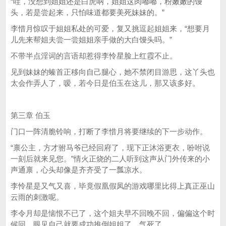
“哇，没想到姐姐还是白虎呐，姐姐这肉嘟嘟，粉嫩嫩的馒
头，若是尝起来，只怕味道都要美死妹妹的。”
李惜月惊叹于姐姐私处的可爱，复又挑逗起姐姐来，“想要月
儿先来帮姐夫尝一尝姐姐亲手做的大白馒头吗。”
不带半点淫词的言语却惹得李怜星脸上红霞不止。
见到妹妹的螓首正移向自己腿心，她不禁闭目游思，这丫头也
太会作弄人了，嗳，若今日是伯玉在这儿，那又该多好。
第三章 伯玉
门口一阵清脆铃响，打断了李惜月将要继续的下一步动作。
“禀公主，方才驸马爷已经回府了，现下正沐浴更衣，吩咐说
一刻后就来见您。”情火正烧的二人听到这声从门外传来的小
声通禀，心头却像是齐齐受了一瓢凉水。
李怜星是又气又喜，毕竟假凰假凤的游戏哪里比得上真正巫山
云雨的刺激呢。
李令月却是恼恨不已了，这个姐夫早不回晚不回，偏偏这个时
候回，眼见自己就要成功推倒姐姐了，气死了。