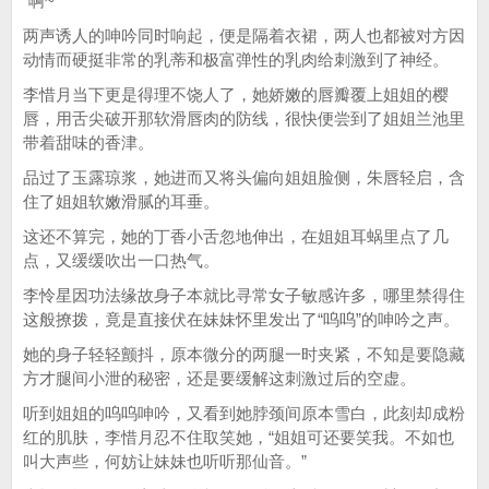
“啊~”
两声诱人的呻吟同时响起，便是隔着衣裙，两人也都被对方因
动情而硬挺非常的乳蒂和极富弹性的乳肉给刺激到了神经。
李惜月当下更是得理不饶人了，她娇嫩的唇瓣覆上姐姐的樱
唇，用舌尖破开那软滑唇肉的防线，很快便尝到了姐姐兰池里
带着甜味的香津。
品过了玉露琼浆，她进而又将头偏向姐姐脸侧，朱唇轻启，含
住了姐姐软嫩滑腻的耳垂。
这还不算完，她的丁香小舌忽地伸出，在姐姐耳蜗里点了几
点，又缓缓吹出一口热气。
李怜星因功法缘故身子本就比寻常女子敏感许多，哪里禁得住
这般撩拨，竟是直接伏在妹妹怀里发出了“呜呜”的呻吟之声。
她的身子轻轻颤抖，原本微分的两腿一时夹紧，不知是要隐藏
方才腿间小泄的秘密，还是要缓解这刺激过后的空虚。
听到姐姐的呜呜呻吟，又看到她脖颈间原本雪白，此刻却成粉
红的肌肤，李惜月忍不住取笑她，“姐姐可还要笑我。不如也
叫大声些，何妨让妹妹也听听那仙音。”