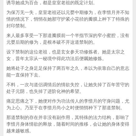
诱导她成为百合，都是皇室老祖的既定计划。
为保万无一失，皇室老祖还以元婴中期修为，在李惜月并不知
情的情况下，悄悄在她那守护紧小花径的瓣膜上种下了特殊的
封印禁制。
来人最多享受一下那道瓣膜前一个半指节深的窄小蜜腔，没有
元婴后期的修为，是根本破不开这道禁制的。
设下禁制的这位老祖，也是玄女参天功修炼者。她是太宗之
女，昔年太宗从一秘境中得此功法后便嘱她修炼。
她将处子之身足足保持了两百年之久，本以为依靠自己的意志
能一直保持下去。
不料，一次与道侣调情后的情欲失控，让她失掉了百年苦守的
处子元阴，也失掉了进阶化神的希望。
痛定思痛之下，她便对作为功法传人的李惜月的守身问题，尤
为上心。乃至于在李惜月尚小之时便悄悄种下了那道禁制。
那道禁制的存在并非没有副作用，其特殊的法力结构，影响了
李惜月身体情欲的释放，随着时间的推移，会让她的身体变得
越来越敏感。