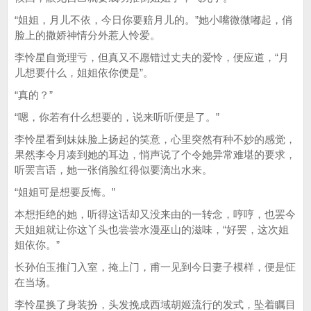
“姐姐，月儿不依，今日你要赔月儿的。”她小嘴微微嘟起，俏
脸上的撒娇神情分外惹人怜爱。
李怜星自觉理亏，但真又不愿错过丈夫的爱怜，便应道，“月
儿想要什么，姐姐依你便是”。
“真的？”
“嗯，你若有什么想要的，说来听听便是了。”
李怜星看到妹妹脸上扬起的笑意，心里突然有种不妙的感觉，
果然李令月凑到她的耳边，悄声说了个令她异常难堪的要求，
听罢言语，她一张俏脸红得似要滴出水来。
“姐姐可是想要反悔。”
本想拒绝的她，听得这话却又没来由的一转念，哼哼，也罢今
天姐姐就让你这丫头也尝尝水漫巫山的滋味，“好罢，这次姐
姐依你。”
长孙伯玉推门入室，掩上门，甫一见到今日妻子模样，便是怔
在当场。
李怜星换了身装扮，头发挽成西域胡姬流行的发式，坠着瞩目