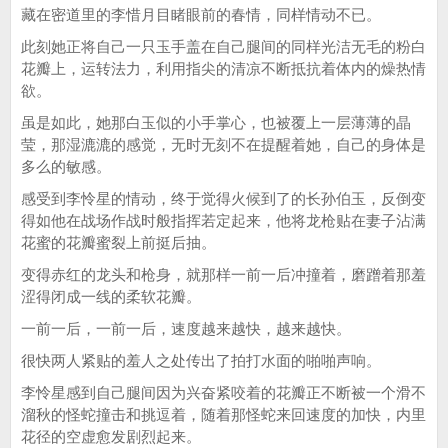
藏在密道里的李惜月目睹眼前的春情，同样情动不已。
此刻她正将自己一只玉手盖在自己腿间的同样光洁无毛的粉白
花瓣上，运转法力，利用指尖的清凉不断抵抗着体内的燥热情
欲。
虽是如此，她那白玉似的小手掌心，也被覆上一层薄薄的晶
莹，那湿漉漉的感觉，无时无刻不在提醒着她，自己的身体是
多么的敏感。
感受到李怜星的情动，终于觉得火候到了的长孙伯玉，反倒变
得如他在战场作战时般指挥若定起来，他将龙枪贴在妻子沾满
花蜜的花瓣蜜裂上前挺后抽。
变得赤红的龙头和枪身，就那样一前一后冲撞着，磨蹭着那羞
涩得闭成一线的柔软花瓣。
一前一后，一前一后，速度越来越快，越来越快。
很快两人紧贴的羞人之处传出了拍打水面的啪啪声响。
李怜星感到自己腿间因为兴奋紧咬着的花瓣正不断被一个滑不
溜秋的怪蛇撞击和挑逗着，随着那怪蛇来回速度的加快，内里
花径的空虚愈发剧烈起来。