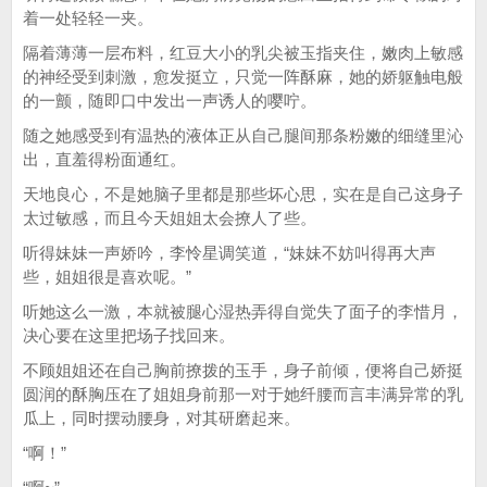
着一处轻轻一夹。
隔着薄薄一层布料，红豆大小的乳尖被玉指夹住，嫩肉上敏感
的神经受到刺激，愈发挺立，只觉一阵酥麻，她的娇躯触电般
的一颤，随即口中发出一声诱人的嘤咛。
随之她感受到有温热的液体正从自己腿间那条粉嫩的细缝里沁
出，直羞得粉面通红。
天地良心，不是她脑子里都是那些坏心思，实在是自己这身子
太过敏感，而且今天姐姐太会撩人了些。
听得妹妹一声娇吟，李怜星调笑道，“妹妹不妨叫得再大声
些，姐姐很是喜欢呢。”
听她这么一激，本就被腿心湿热弄得自觉失了面子的李惜月，
决心要在这里把场子找回来。
不顾姐姐还在自己胸前撩拨的玉手，身子前倾，便将自己娇挺
圆润的酥胸压在了姐姐身前那一对于她纤腰而言丰满异常的乳
瓜上，同时摆动腰身，对其研磨起来。
“啊！”