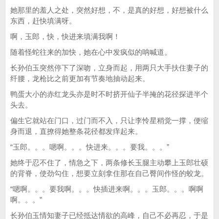
她那里的羞人之处，突然好想，不，是真的好想，好想被什么
东西，赶快填满呀。
啊，玉郎，快，快进来填满我啊！
随着怪蛇往来的加快，她在心中发疯似的呐喊道。
长孙伯玉突然停下了深吻，立身而起，用两只大手扶住妻子的
纤腰，龙枪比之前更加有节奏地抽动起来。
鸭蛋大小的赤红龙头亦是时不时挤开仙子半掩的花径探进半个
头去。
偏生它就站在门口，过门而不入，只让李怜星稍觉一撑，便缩
身而退，直撩得她整条花径都发痒起来。
“玉郎。。。嗯啊。。。快进来。。。要我。。。”
她终于忍不住了，情急之下，两条修长玉腿主动攀上玉郎壮硕
的背脊，使劲勾住，想要立刻拿住那在自己臀间作怪的蛟龙。
“嗯啊。。。要我啊。。。快插进来啊。。。玉郎。。。啊啊
啊。。。”
长孙伯玉情知妻子已经抵达情欲的高峰，自己不必再忍，于是