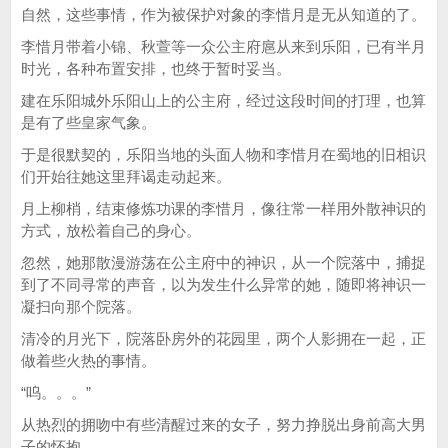
自然，这些事情，作为被保护对象的李惜月是无从知道的了。
李惜月带着小锦、秋萱等一众公主府扈从来到乐阳，已有半月
时光，各种布置安排，也终于暂时妥当。
建在乐阳城外乐阳山上的公主府，经过这段时间的打理，也算
是有了些皇家气象。
于是很默契的，乐阳当地的头面人物和李惜月在蜀地的旧相识
们开始往她这里拜谒走动起来。
月上柳梢，结束修炼功课的李惜月，像往常一样用外散神识的
方式，放松着自己的身心。
忽然，她那散漫游荡在公主府中的神识，从一个院落中，捕捉
到了不同寻常的声音，以为发生什么异常的她，随即将神识一
凝扫向那个院落。
清冷的月光下，院落卧房外的花园里，两个人影拥在一起，正
做着些火热的事情。
“呜。。。”
从热烈的拥吻中有些清醒过来的女子，努力挣脱出身前高大男
子的怀抱。