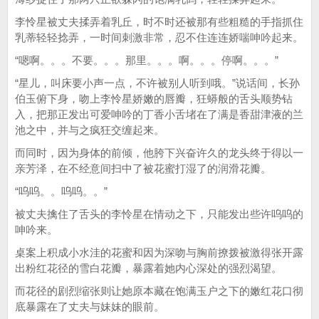
李怜星被丈夫揉弄着乳丘，时不时还被那有些粗糙的手指抓住
乳蒂轻轻捻弄，一时间刺激非常，忍不住连连娇喘呻吟起来。
“嗯啊。。。不要。。。那里。。。啊。。。停啊。。。”
“星儿，叫床要小声一点，不许被别人听到哦。”说话间，长孙
伯玉俯下身，吻上李怜星娇嫩的唇瓣，狂蟒般的舌头顺势钻
入，把那正发出可爱呻吟的丁香小舌堵在了满是香甜津液的兰
池之中，并与之疯狂交缠起来。
而同时，因为身体的前倾，他胯下兴奋许久的龙头终于得以一
亲芳泽，在不经意间扫中了被花蜜打湿了的润滑花瓣。
“呜呜。。呜呜。。”
被丈夫擒住了舌头的李怜星在情动之下，只能发出些许呜呜的
呻吟来。
桌案上积成小水洼的花蜜和因为深吻与胸前撩拨被激得张开露
出粉红花径的雪白花瓣，暴露着她内心深处的强烈渴望。
而花径的剧烈缩张则让她原本藏在饱满玉户之下的嫩红花口彻
底暴露在了丈夫与妹妹的眼前。