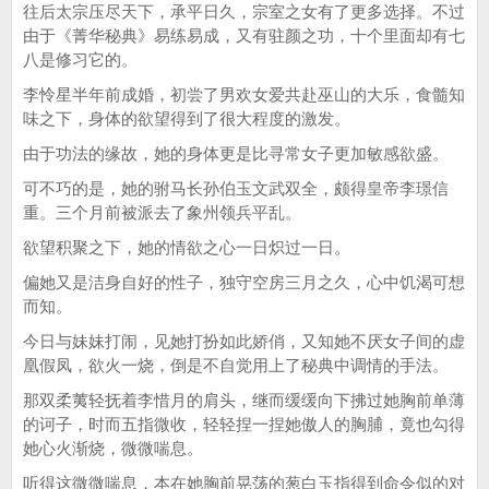
往后太宗压尽天下，承平日久，宗室之女有了更多选择。不过
由于《菁华秘典》易练易成，又有驻颜之功，十个里面却有七
八是修习它的。
李怜星半年前成婚，初尝了男欢女爱共赴巫山的大乐，食髓知
味之下，身体的欲望得到了很大程度的激发。
由于功法的缘故，她的身体更是比寻常女子更加敏感欲盛。
可不巧的是，她的驸马长孙伯玉文武双全，颇得皇帝李璟信
重。三个月前被派去了象州领兵平乱。
欲望积聚之下，她的情欲之心一日炽过一日。
偏她又是洁身自好的性子，独守空房三月之久，心中饥渴可想
而知。
今日与妹妹打闹，见她打扮如此娇俏，又知她不厌女子间的虚
凰假凤，欲火一烧，倒是不自觉用上了秘典中调情的手法。
那双柔荑轻抚着李惜月的肩头，继而缓缓向下拂过她胸前单薄
的诃子，时而五指微收，轻轻捏一捏她傲人的胸脯，竟也勾得
她心火渐烧，微微喘息。
听得这微微喘息，本在她胸前晃荡的葱白玉指得到命令似的对