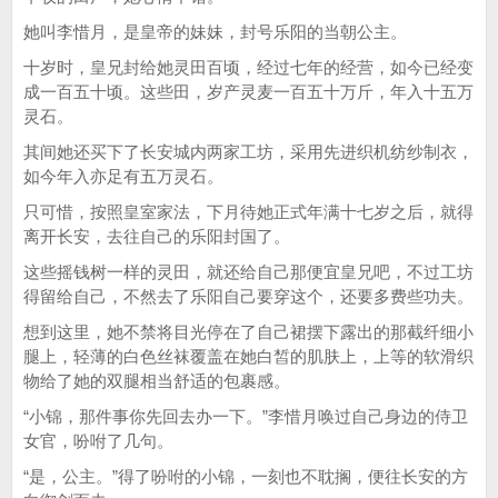
她叫李惜月，是皇帝的妹妹，封号乐阳的当朝公主。
十岁时，皇兄封给她灵田百顷，经过七年的经营，如今已经变
成一百五十顷。这些田，岁产灵麦一百五十万斤，年入十五万
灵石。
其间她还买下了长安城内两家工坊，采用先进织机纺纱制衣，
如今年入亦足有五万灵石。
只可惜，按照皇室家法，下月待她正式年满十七岁之后，就得
离开长安，去往自己的乐阳封国了。
这些摇钱树一样的灵田，就还给自己那便宜皇兄吧，不过工坊
得留给自己，不然去了乐阳自己要穿这个，还要多费些功夫。
想到这里，她不禁将目光停在了自己裙摆下露出的那截纤细小
腿上，轻薄的白色丝袜覆盖在她白皙的肌肤上，上等的软滑织
物给了她的双腿相当舒适的包裹感。
“小锦，那件事你先回去办一下。”李惜月唤过自己身边的侍卫
女官，吩咐了几句。
“是，公主。”得了吩咐的小锦，一刻也不耽搁，便往长安的方