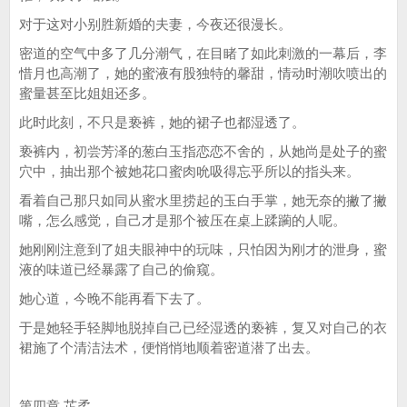
对于这对小别胜新婚的夫妻，今夜还很漫长。
密道的空气中多了几分潮气，在目睹了如此刺激的一幕后，李
惜月也高潮了，她的蜜液有股独特的馨甜，情动时潮吹喷出的
蜜量甚至比姐姐还多。
此时此刻，不只是亵裤，她的裙子也都湿透了。
亵裤内，初尝芳泽的葱白玉指恋恋不舍的，从她尚是处子的蜜
穴中，抽出那个被她花口蜜肉吮吸得忘乎所以的指头来。
看着自己那只如同从蜜水里捞起的玉白手掌，她无奈的撇了撇
嘴，怎么感觉，自己才是那个被压在桌上蹂躏的人呢。
她刚刚注意到了姐夫眼神中的玩味，只怕因为刚才的泄身，蜜
液的味道已经暴露了自己的偷窥。
她心道，今晚不能再看下去了。
于是她轻手轻脚地脱掉自己已经湿透的亵裤，复又对自己的衣
裙施了个清洁法术，便悄悄地顺着密道潜了出去。
第四章 芷柔