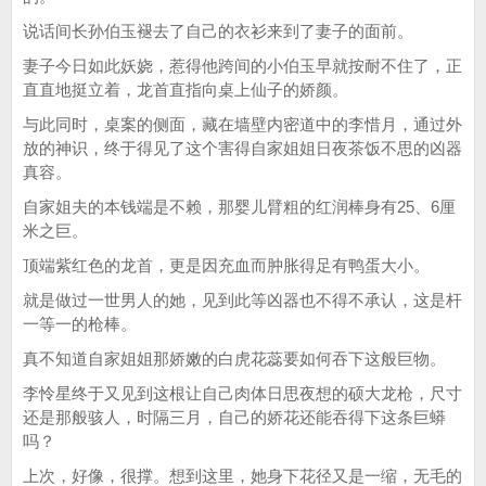
说话间长孙伯玉褪去了自己的衣衫来到了妻子的面前。
妻子今日如此妖娆，惹得他跨间的小伯玉早就按耐不住了，正
直直地挺立着，龙首直指向桌上仙子的娇颜。
与此同时，桌案的侧面，藏在墙壁内密道中的李惜月，通过外
放的神识，终于得见了这个害得自家姐姐日夜茶饭不思的凶器
真容。
自家姐夫的本钱端是不赖，那婴儿臂粗的红润棒身有25、6厘
米之巨。
顶端紫红色的龙首，更是因充血而肿胀得足有鸭蛋大小。
就是做过一世男人的她，见到此等凶器也不得不承认，这是杆
一等一的枪棒。
真不知道自家姐姐那娇嫩的白虎花蕊要如何吞下这般巨物。
李怜星终于又见到这根让自己肉体日思夜想的硕大龙枪，尺寸
还是那般骇人，时隔三月，自己的娇花还能吞得下这条巨蟒
吗？
上次，好像，很撑。想到这里，她身下花径又是一缩，无毛的