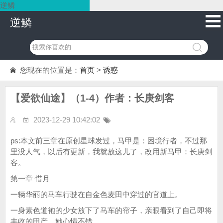
逆鳞
逆鳞
您现在的位置是：
首页
>
诱惑
【爱欲仙途】（1-4）作者：长庚剑客
2023-12-29 10:42:02
ps:本文前三章在原创星球发过，马甲是：困境行者，不过那
里没人气，以后有更新，我就放这儿了，改用新马甲：长庚剑
客。
第一章 惜月
一辆华丽的马车行驶在自金色麦田中穿过的官道上。
一身素色道袍的少女放下了马车的帘子，亲眼看到了自己即将
丰收的田产，她心情不错。