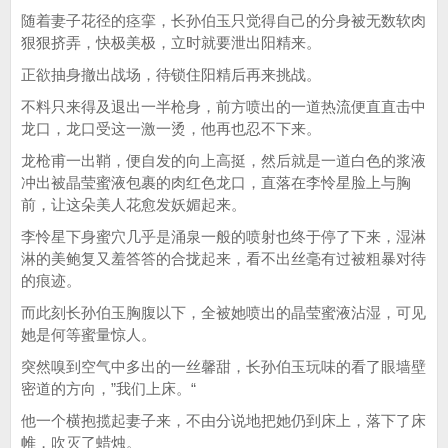
随着妻子花径的痉挛，长孙伯玉只觉得自己的分身被无数软肉
狠狠挤弄，快极美极，立时就要泄出阳精来。
正欲抽身撤出战场，待锁住阳精后再来挑战。
不料只来得及退出一半枪身，前方喷出的一道热流便直直击中
龙口，龙口受这一激一烫，他再也忍不下来。
龙枪甫一出鞘，便自发的向上高挺，然后就是一道白色的浆液
冲出被晶莹蜜液包裹的肉红色龙口，直落在李怜星脸上与胸
前，让这朵美人花愈发妖媚起来。
李怜星下身蜜穴几乎是涌泉一般的喷射也终于停了下来，湿淋
淋的美鲍复又羞答答的合拢起来，看不出丝毫有过被粗暴对待
的痕迹。
而此刻长孙伯玉胸腹以下，全被她喷出的晶莹蜜液沾湿，可见
她是何等蜜量惊人。
突然嗅到空气中多出的一丝馨甜，长孙伯玉玩味的看了眼墙壁
密道的方向，”我们上床。“
他一个横抱揽起妻子来，不由分说地把她仍到床上，落下了床
帷，吹灭了蜡烛。