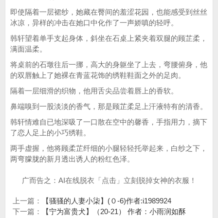
即使隔着一层裙纱，她藏在臀间的羞涩花园，也能感受到丝丝
冰凉，异样的冲击在她口中化作了一声娇嗔的轻呼。
韩轩望着单手支起身体，斜坐在石桌上紧夹着双腿的顾芷柔，
满面温柔。
将桌前的石墩往后一挪，高大的身躯坐了上去，弯腰俯身，他
的双唇触上了她裸在青蓝花饰的绣鞋鞋面之外的足肉。
隔着一层细滑的织物，他用舌尖品尝着唇上的香软。
鼻端嗅到一股淡淡的香气，那是顾芷柔足上汗液特有的清香。
韩轩情难自已地深吸了一口散在空中的馨香，手指用力，摘下
了恋人足上的小巧绣鞋。
两手虚握，他将顾柔芷纤细的小腿轻轻托举起来，白纱之下，
两弯朦胧的新月透出诱人的粉红色泽。
广而告之：AI在线脱衣「点击」立刻脱掉女神的衣服！
上一篇：
【骚骚的人妻小柒】(０-6)作者:i1989924
下一篇：
【宁为富贵犬】（20-21） 作者：小雨润如酥