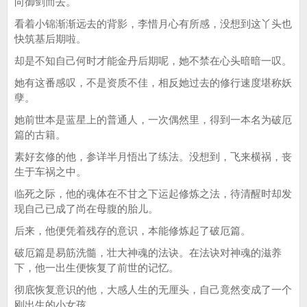
向御剑而去。
看着小锦渐渐远去的背影，李惜月心有所感，没想到这丫头也
快筑基后期啦。
却是不知自己何时才能金丹后期呢，她不禁在心头暗暗一叹。
她有这番感叹，不是资质不佳，相反她过去的修行速度堪称妖
孽。
她前世本是蓝星上的普通人，一次偶然里，得到一本名为破厄
篇的古籍。
素好玄修的他，参详半月悟出了练法。没想到，飞来横祸，丧
生于车祸之中。
临死之际，他的魂体在不甘之下运起修炼之法，待清醒时却发
现自己已成了尚在母腹的胎儿。
后来，他便凭着残存的意识，本能修炼起了破厄篇。
破厄篇是易筋洗髓，壮大神魂的法诀。在法诀对神魂的滋养
下，他一出生便恢复了前世的记忆。
彻底恢复意识的他，大感人生的无厘头，自己竟然变成了一个
刚出生的小女孩。