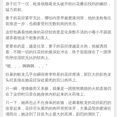
身子往下一沉，枪身就顺着龙头破开粉白花瓣后找到的幽径，
猛力前刺。
妻子的花径紧窄无比，哪怕内里早被蜜液润滑，他的龙枪每往
前推进一步，也都要受到无数软肉的夹击。
这些包裹着他枪身的花径软肉更是化身数不清的小嘴小手舔舐
揉弄着他这个粗鲁的客人。
更要命的是，越是往里，妻子的花径便越是火热，他被诱惑
着，不顾一切的往花径的最深处冲去，终于迎面撞在了一团弹
性绝佳湿软无比的软肉上。
“嗯。。。啊啊啊。。。”
狂暴的蛟龙几乎在瞬间将李怜星的花径撑满，那巨大的炽热龙
头径直撞在她花径深处紧闭的宫口肉环上。
只一瞬，便痛极而又美极，就像是一团熊熊燃烧的火焰直接仍
在了这些时日里在她身体内积起来的火药堆上。
只一下，她再也止不住身体的欢愉，还裹着蛟龙的花径剧烈的
痉挛起来，花径尽头紧闭的肉环突然张开，大量晶莹的蜜液狂
涌而出，她达到了目前为止最大的高潮，剧烈的潮吹了。