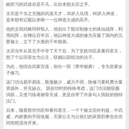
她所习的武道亦是不凡，出自本朝太宗之手。
太宗是个当之无愧的武道天才，30岁入化境，60岁入神道，
是本朝有记载以来唯一一位神道大成的高手。
他的文韬武略同样惊人，他创出了能压制修士的诛仙战阵，利
用此阵，在继位百年后，他以神道大成的修为压服了国内的元
婴修士，立下了大唐的千年根基。
太宗当年从其兄手中夺了天下后，为了安抚功臣及番邦君主，
想了个以宗室女为公主，联姻以固统治的法子。
为此，他综合武家百道，创出一部《菁华秘典》，专为皇家女
子修习。
这门功法易学易练，瓶颈极少，威力不弱，除修习要耗费大量
资源外，并无缺点。 因创功时的特殊考虑，这门功法能驻颜
润肌，又使习练者媚骨天成，更是自带了许多勾人情欲的独特
法门。
后来，随着那些功臣和番邦君主，一个个被太宗外利益，中武
威，内娇妻的手段收服，天家公主与公侯们的床第韵事也在坊
间悄然流传开来。