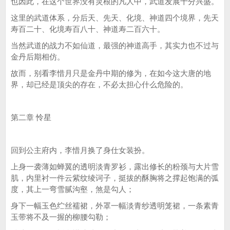
也因此，在这个世界没有灵根的凡人中，武道发展十分兴盛。
这里的武道体系，分后天、先天、化境、神道四个境界，先天
寿百二十、化境寿百八十、神道寿二百六十。
当然武道的战力不如仙道，最强的神道高手，其实力也不过与
金丹后期相仿。
故而，别看李惜月只是金丹中期的修为，在如今这大唐的地
界，却已经是顶尖的存在，不必太担心什么危险的。
第二章 怜星
回到公主府内，李惜月换了身仕女装扮。
上身一袭薄如蝉翼的透明淡青罗衫，露出修长的粉颈与大片雪
肌，内里衬一件云紫纹绫诃子，挺拔的酥胸将之撑起饱满的弧
度，其上一弯雪腻沟壑，煞是勾人；
身下一幅玉色纻丝襦裙，外罩一幅淡青纱透明笼裙，一条素青
玉带将不及一握的柳腰勾勒；