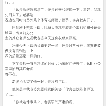
行。」
「这是给您添麻烦了，还是过来和您说一下，那好，我就
先回去了」老婆边
说边也同时向另外几个体育老师摆了摆手，转身就离开了。
回到班上照常上课，脱掉大衣就穿着那个套衫短裙长靴去
班里，出来前办公
室的其它老师也说我老婆今天这身衣服真漂亮。
冯涛今天上课的状态要好一些，还是时常分神，老婆也装
做没有看到他，上
课的质量还是一样的好。
下午最后一节自习课的时候，冯涛敲门进来了，这时办公
室里恰巧其它老师
都不在。
老婆抬头望了他一眼，也没有搭话。
他倒是冲我老婆先露得意的笑容「你真去找陈老师说
了……」
「你就这件事儿？」老婆语气严肃的说。