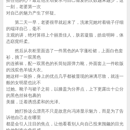
拴住他的心？最近他主动要求与自己做爱的次数越来越少，这
一刻，老婆第一次
对自己的魅力产生了怀疑。
第二天一早，老婆很早就起来了，洗漱完她对着镜子仔细
的端详自己，毫不
主观的讲，绝对算得上个丽质佳人，肤若凝脂，皓齿明眸，体
态窈窕纤柔。
然后从衣柜里面选了一件黑色的A 字蓬松裙，上面白色套
衫，挑了一双黑色
的连裤袜，配一双黑色的长筒短跟弹力靴，外面套上一件欧版
的浅驼色羊绒大衣。
她这样一装扮，身上的优点几乎都被显现的淋漓尽致，就连一
般的女明星也比不
过她。靴子与裙子之前，以膝盖为分界点，上下更露出十公分
的黑色丝袜包裹的
美腿，泛着诱惑柔和的光泽。
她打扮这么漂亮不只是故意向冯涛显示魅力，而是为了告
诉他自己走在哪里
都是会引人注目的焦点，让他看看别人向自己投来觊觎的目光