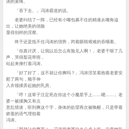
涛的束缚。
「吞下去。」冯涛霸道的说。
老婆纠结了一阵，已经有小嘴包裹不住的精液从嘴角溢
出，让她绝美的俏脸
显得别样的淫靡。
终于还是抵不住冯涛的强势，闭着眼睛艰难的吞咽着。
「你真讨厌，让我以后怎么有脸见人啊！」老婆干呕了几
声，哭得梨花带雨，
站起来捶打着冯涛。
「好了好了，这不就让你爽吗？」冯涛淫笑着抱着老婆安
慰了两句，顺手伸
入衣领揉弄起她的乳房。
「哼！这辈子注定死在你这个小魔星手上……嗯……」老
婆一被揉胸又有点
意乱情迷，听到爽这个字，身体的欲望再次被唤醒，只是带着
娇羞的语气埋怨着
冯涛。