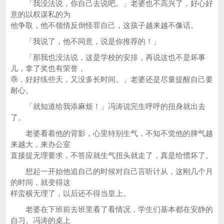
「我没法说，你自己去说吧。」老婆也不高兴了，好心好
意的以权谋私的为
他争取，他不领情反倒怪罪自己，这孩子越来越不像话。
「我说了，他不同意，说是你推荐的！」
「那我也没法说，这是学校的安排，再说这也不是坏事
儿，拿了奖也有荣誉，
乖，好好练些天，又没多长时间。」老婆还是尽量提醒自己要
耐心。
「就知道给我添麻烦！」冯涛说完生呼呼的扭身就出去
了。
老婆看着他的背影，心里特别生气，不知不觉他的脾气越
来越大，来办公室
直接提无理要求，不答应就生气扭头就走了，真是给惯坏了。
想起一开始他追自己的时候对自己言听计从，这刚几个月
的时间，就变得这
样蛮横无理了，以后还不得当皇上。
老婆在下班前去班里看了看情况，学生们基本都在安静的
自习。冯涛的桌上