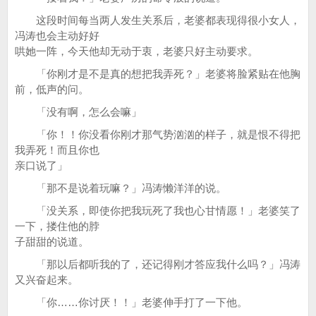
这段时间每当两人发生关系后，老婆都表现得很小女人，
冯涛也会主动好好
哄她一阵，今天他却无动于衷，老婆只好主动要求。
「你刚才是不是真的想把我弄死？」老婆将脸紧贴在他胸
前，低声的问。
「没有啊，怎么会嘛」
「你！！你没看你刚才那气势汹汹的样子，就是恨不得把
我弄死！而且你也
亲口说了」
「那不是说着玩嘛？」冯涛懒洋洋的说。
「没关系，即使你把我玩死了我也心甘情愿！」老婆笑了
一下，搂住他的脖
子甜甜的说道。
「那以后都听我的了，还记得刚才答应我什么吗？」冯涛
又兴奋起来。
「你……你讨厌！！」老婆伸手打了一下他。