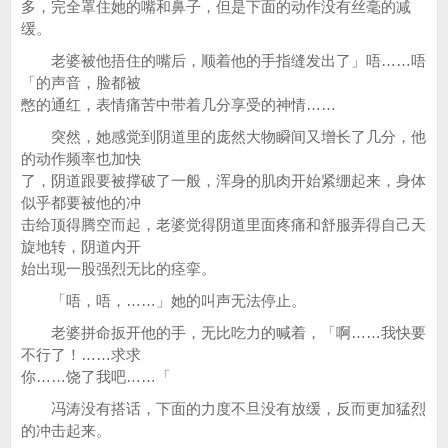
多，完全罩住她的嘴和鼻子，但是下面的动作没有丝毫的减
缓。
老婆被他捂住的嘴后，顺着他的手指缝发出了」唔……唔
「的声音，脸都被
憋的通红，表情痛苦中带着几分享受的神情……
突然，她感觉到阴道里的庞然大物瞬间又增长了几分，他
的动作频率也加快
了，阴道跟要被撑破了一般，浑身的肌肉开始紧绷起来，身体
似乎都要被他的冲
击给顶得腾空而起，老婆觉得阴道里面疼痛和舒服弄得自己天
旋地转，阴道内开
始出现一股强烈无比的痉挛。
「唔，唔，……」她的叫声无法停止。
老婆拼命扳开他的手，无比吃力的喊着，「啊……我快要
不行了！……求求
你……饶了我吧……「
冯涛没有搭话，下面的力度不旦没有放缓，反而更加猛烈
的冲击起来。