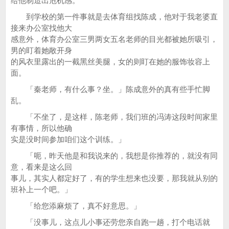
给他制造出危机感。
到学校的第一件事就是去体育组找陈成，他对于我老婆直
接来办公室找他大
感意外，体育办公室三男两女五名老师的目光都被她所吸引，
男的盯着她敞开身
的风衣里露出的一截黑丝美腿，女的则盯在她的服饰妆容上
面。
「秦老师，有什么事？坐。」陈成意外的真有些手忙脚
乱。
「不坐了，是这样，陈老师，我们班的冯涛这段时间家里
有事情，所以他确
实是没时间参加咱们这个训练。」
「呃，昨天他是和我说来的，我想是你推荐的，就没有同
意，看来是这么回
事儿，其实人都定好了，有的学生想来也没要，那我就从别的
班补上一个吧。」
「给您添麻烦了，真不好意思。」
「没事儿，这点儿小事还劳您亲自跑一趟，打个电话就