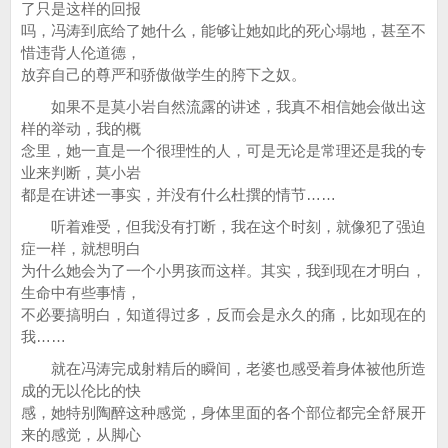
了只是这样的回报
吗，冯涛到底给了她什么，能够让她如此的死心塌地，甚至不
惜违背人伦道德，
放弃自己的尊严和骄傲做学生的胯下之奴。
如果不是莫小岩自然流露的讲述，我真不相信她会做出这
样的举动，我的概
念里，她一直是一个很理性的人，可是无论是常理还是我的专
业来判断，莫小岩
都是在讲述一事实，并没有什么杜撰的情节……
听着难受，但我没有打断，我在这个时刻，就像犯了强迫
症一样，就想明白
为什么她会为了一个小男孩而这样。其实，我到现在才明白，
生命中有些事情，
不必要搞明白，知道得过多，反而会是永久的痛，比如现在的
我……
就在冯涛完成射精后的瞬间，老婆也感受着身体被他所造
成的无以伦比的快
感，她特别陶醉这种感觉，身体里面的各个部位都完全舒展开
来的感觉，从脚心