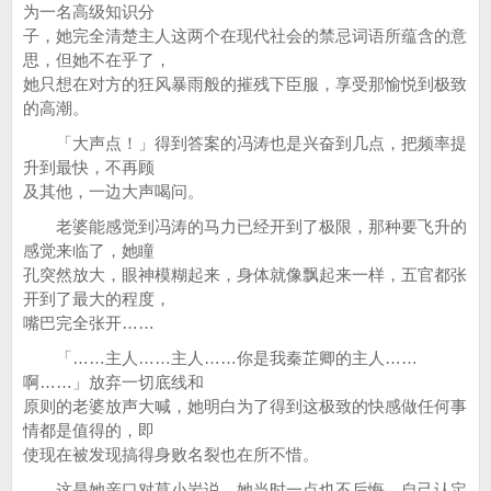
为一名高级知识分
子，她完全清楚主人这两个在现代社会的禁忌词语所蕴含的意
思，但她不在乎了，
她只想在对方的狂风暴雨般的摧残下臣服，享受那愉悦到极致
的高潮。
「大声点！」得到答案的冯涛也是兴奋到几点，把频率提
升到最快，不再顾
及其他，一边大声喝问。
老婆能感觉到冯涛的马力已经开到了极限，那种要飞升的
感觉来临了，她瞳
孔突然放大，眼神模糊起来，身体就像飘起来一样，五官都张
开到了最大的程度，
嘴巴完全张开……
「……主人……主人……你是我秦芷卿的主人……
啊……」放弃一切底线和
原则的老婆放声大喊，她明白为了得到这极致的快感做任何事
情都是值得的，即
使现在被发现搞得身败名裂也在所不惜。
这是她亲口对莫小岩说，她当时一点也不后悔，自己认定