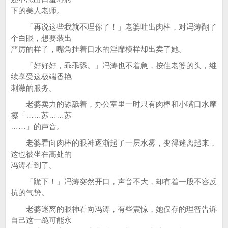
下的美人老师。
「再说这些我就不理你了！」老婆吐出肉棒，对冯涛翻了
个白眼，想要装出
严厉的样子，嘴角挂着口水的淫靡模样却出卖了她。
「好好好，乖乖舔。」冯涛也不着急，按住老婆的头，继
续享受这极端香艳
刺激的服务。
老婆卖力的舔舐着，办公室里一时只有肉棒和小嘴口水摩
擦「……苏……苏
……」的声音。
老婆看向肉棒的眼神逐渐起了一层水雾，变得迷离起来，
这也被坐在高处的
冯涛看到了。
「跪下！」冯涛突然开口，声音不大，却有着一股不容反
抗的气势。
老婆迷离的眼神看向冯涛，有些震惊，她仅存的理智告诉
自己这一跪可能永