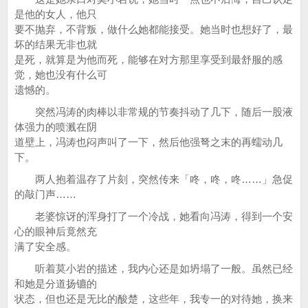
是他的女人，他只
要不抛弃，不背叛，做什么她都能接受。她当时也想好了，最
坏的结果无非也就
是死，就算是为他而死，能够在对方那里享受到最舒服的感
觉，她也没有什么可
遗憾的。
突然冯涛的肉棒以非常规的节奏抖动了几下，随后一股液
体强力的喷溅在阴
道壁上，冯涛也闷声叫了一下，然后他强弩之末的再蠕动几
下。
两人抱着温存了片刻，突然传来「咚，咚，咚……」急促
的敲门声……
老婆惊讶的浑身打了一个冷战，她看向冯涛，得到一个安
心的眼神后竟然充
满了安全感。
听着莫小岩的描述，我内心还是如坍塌了一般。虽然已经
和她是分道扬镳的
状态，但也还是无比的酸楚，这些年，我专一的对待她，换来