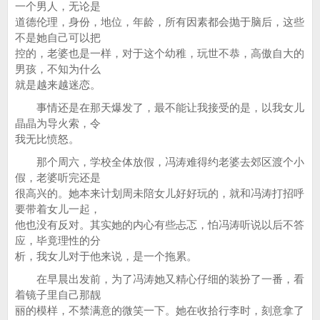
一个男人，无论是
道德伦理，身份，地位，年龄，所有因素都会抛于脑后，这些
不是她自己可以把
控的，老婆也是一样，对于这个幼稚，玩世不恭，高傲自大的
男孩，不知为什么
就是越来越迷恋。
事情还是在那天爆发了，最不能让我接受的是，以我女儿
晶晶为导火索，令
我无比愤怒。
那个周六，学校全体放假，冯涛难得约老婆去郊区渡个小
假，老婆听完还是
很高兴的。她本来计划周未陪女儿好好玩的，就和冯涛打招呼
要带着女儿一起，
他也没有反对。其实她的内心有些忐忑，怕冯涛听说以后不答
应，毕竟理性的分
析，我女儿对于他来说，是一个拖累。
在早晨出发前，为了冯涛她又精心仔细的装扮了一番，看
着镜子里自己那靓
丽的模样，不禁满意的微笑一下。她在收拾行李时，刻意拿了