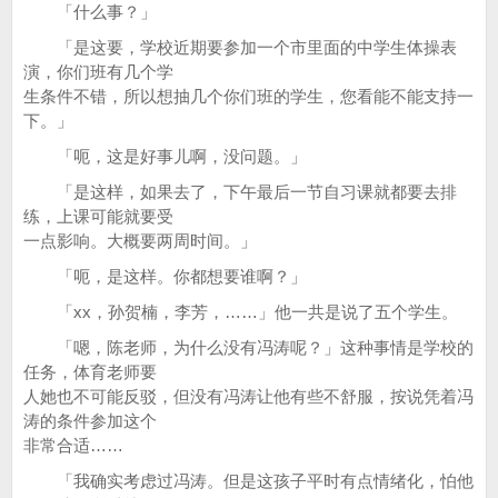
「什么事？」
「是这要，学校近期要参加一个市里面的中学生体操表
演，你们班有几个学
生条件不错，所以想抽几个你们班的学生，您看能不能支持一
下。」
「呃，这是好事儿啊，没问题。」
「是这样，如果去了，下午最后一节自习课就都要去排
练，上课可能就要受
一点影响。大概要两周时间。」
「呃，是这样。你都想要谁啊？」
「xx，孙贺楠，李芳，……」他一共是说了五个学生。
「嗯，陈老师，为什么没有冯涛呢？」这种事情是学校的
任务，体育老师要
人她也不可能反驳，但没有冯涛让他有些不舒服，按说凭着冯
涛的条件参加这个
非常合适……
「我确实考虑过冯涛。但是这孩子平时有点情绪化，怕他