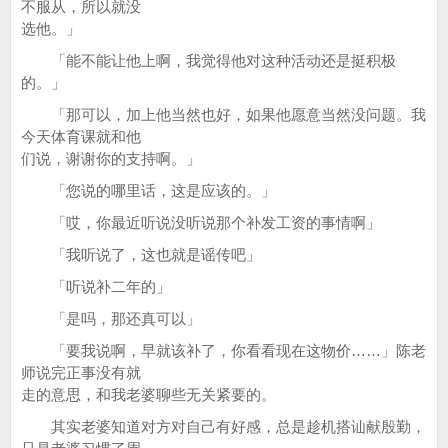
不服从，所以就没
选他。」
「能不能让他上啊，我觉得他对这种活动还是挺积极
的。」
「那可以，加上他当然也好，如果他愿意当然没问题。我
今天体育课就和他
们说，谢谢你的支持啊。」
「您说的哪里话，这是应该的。」
「哎，你最近听说没听说那个补发工资的事情啊」
「我听说了，这也就是谣传吧」
「听说补二年的」
「是吗，那还真可以」
「要我说啊，早就该补了，你看看现在这物价……」陈老
师说完正事没有就
走的意思，和我老婆聊些无关紧要的。
其实老婆知道对方对自己有好感，总是趁机搭讪献殷勤，