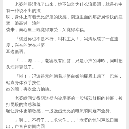
老婆的眼泪流了出来，她不知道为什么流眼泪，就是心中
有一种说不出的滋
味，身体上有着无比舒服的快感，阴道里面的那舒展愉快的痉
挛一浪高过一浪的
袭来，而心里上既觉得难受，又觉得幸福。
「饶过你也不是不行，叫我主人！」冯涛放缓了一点速
度，兴奋的附在老婆
耳边低语。
「……嗯……」老婆没有回答，只是小声的呻吟，同时把
头埋得更低了。
「啪！」冯涛得意的朝着老婆白嫩的屁股上扇了一巴掌，
站直身体双手按住
她的腰，再次全力抽插。
老婆瞬间觉得阴道壁内被摩擦的一股强烈舒服的伸展，被
打屁股的痛感和羞
耻让身体更加敏感，一股强烈无比的电流瞬间遍布全身。
」啊……不行了……求求你……「老婆的惊叫声脱口而
出，声音在房间内回