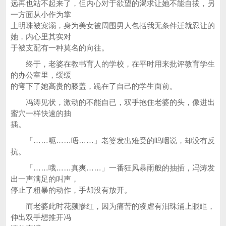
远再也站不起来了，但内心对于欲望的渴求让她不能自拔，另
一方面从小作为掌
上明珠被宠溺，身为美女被周围男人包括我无条件迁就忍让的
她，内心里其实对
于被支配有一种莫名的向往。
终于，老婆在教书育人的学校，在平时用来批评教育学生
的办公室里，缓缓
的弯下了她高贵的膝盖，跪在了自己的学生面前。
冯涛见状，激动的不能自已，双手抱住老婆的头，像进出
蜜穴一样快速的抽
插。
「……呃……唔……」老婆发出难受的呜咽说，却没有反
抗。
「……哦……真爽……」一番狂风暴雨般的抽插，冯涛发
出一声满足的叫声，
停止了粗暴的动作，手却没有放开。
而老婆此时花颜惨红，因为痛苦的凌虐有泪珠涌上眼眶，
伸出双手想推开冯