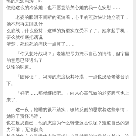
熬的思念冯涛，即
便他这么的冷落她，也不愿意给关心她的我一点安慰……
老婆的眼泪不间断的流淌着，心里的煎熬快让她崩溃了，
她不想再去顾及什
么底线，什么坚持，这样的折磨实在受不了了。她拿起手机，
要么就彻底把话说
清楚，死也死的痛快一点算了……
「你又想冷战吗？」老婆想尽力掩示自己的情绪，但字里
的意思已经透出了
认输的味道。
「随你便！」冯涛的态度极其冷漠，一点也没给老婆台阶
下。
「好吧……那就继续吧。」向来心高气傲的老婆脾气也上
来了。
这一夜，她睡的很不踏实，辗转反侧的思索着这些事情，
她除了责怪冯涛，
也在反思自己，他的态度为什么转变这么快呢？难道自己的魅
力不够，无法彻底