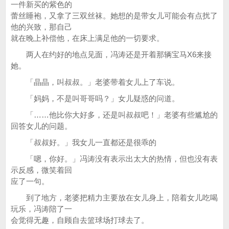
一件新买的紫色的
蕾丝睡袍，又拿了三双丝袜。她想的是带女儿可能会有点扰了
他的兴致，那自己
就在晚上补偿他，在床上满足他的一切要求。
两人在约好的地点见面，冯涛还是开着那辆宝马X6来接
她。
「晶晶，叫叔叔。」老婆带着女儿上了车说。
「妈妈，不是叫哥哥吗？」女儿疑惑的问道。
「……他比你大好多，还是叫叔叔吧！」老婆有些尴尬的
回答女儿的问题。
「叔叔好。」我女儿一直都还是很乖的
「嗯，你好。」冯涛没有表示出太大的热情，但也没有表
示反感，微笑着回
应了一句。
到了地方，老婆把精力主要放在女儿身上，陪着女儿吃喝
玩乐，冯涛陪了一
会觉得无趣，自顾自去篮球场打球去了。