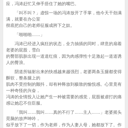
应，冯涛赶忙又伸手捂住了她的嘴巴。
「叫不叫？」虚惊一场的冯涛放开了手掌，他今天干劲满
满，就要在办公室
彻底把自己的老师征服成胯下之奴。
「啪啪啪……」
冯涛已经进入疯狂的状态，全力抽插的同时，肆意的扇着
老婆的屁股，雪白
的臀部肌肤出现一道道红痕，因为肉感弹性十足激起一道道诱
人的臀浪。
阴道所辐射出来的快感越来越强烈，老婆两条玉腿都变得
酥软，整条腿上的
肌肉不受控制的颤抖，却有种释放到极致的愉悦感。心里竟有
一种奇怪的兴奋，
冯涛的全情投入让她产生一种被需要的感觉，屁股被虐打的痛
感让她忍不住臣服。
「我叫……我叫……真的不行了……主人……」老婆摇头
晃脑的放声呻吟，
似乎放下了一切，作为老师，作为人妻人母，她都放下了。作