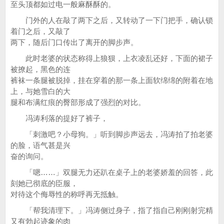
至头顶都如过电一般麻酥酥的。
门外的人在敲了两下之后，又转动了一下门把手，确认锁
着门之后，又敲了
两下，随后门口传出了离开的脚步声。
此时老婆的状态称得上狼狈，上衣凌乱还好，下面的裙子
被撩起，黑色的连
裤袜一条腿被脱掉，挂在穿着的那一条上面软绵绵的附着在地
上，与她雪白的大
腿和布满红痕的臀部形成了强烈的对比。
冯涛利落的提好了裤子，
「刺激吧？小母狗。」听到脚步声远去，冯涛拍了拍老婆
的脸，语气甚是兴
奋的询问。
「嗯……」双腿无力还趴在桌子上的老婆娇羞的回答，此
刻她已彻底的臣服，
对待这个侮辱性的称呼再无抵触。
「帮我清理下。」冯涛侧过身子，指了指自己刚刚射完精
又有勃起迹象的肉