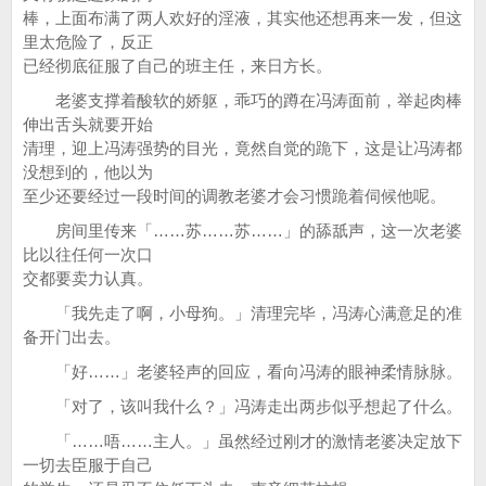
棒，上面布满了两人欢好的淫液，其实他还想再来一发，但这
里太危险了，反正
已经彻底征服了自己的班主任，来日方长。
老婆支撑着酸软的娇躯，乖巧的蹲在冯涛面前，举起肉棒
伸出舌头就要开始
清理，迎上冯涛强势的目光，竟然自觉的跪下，这是让冯涛都
没想到的，他以为
至少还要经过一段时间的调教老婆才会习惯跪着伺候他呢。
房间里传来「……苏……苏……」的舔舐声，这一次老婆
比以往任何一次口
交都要卖力认真。
「我先走了啊，小母狗。」清理完毕，冯涛心满意足的准
备开门出去。
「好……」老婆轻声的回应，看向冯涛的眼神柔情脉脉。
「对了，该叫我什么？」冯涛走出两步似乎想起了什么。
「……唔……主人。」虽然经过刚才的激情老婆决定放下
一切去臣服于自己