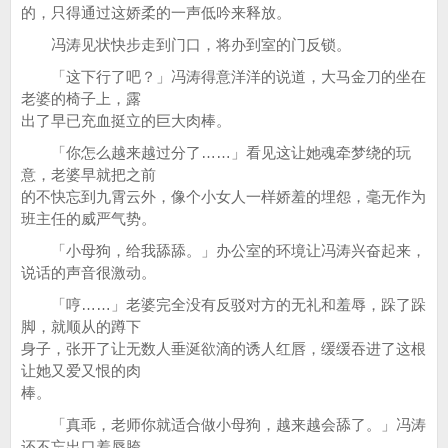
的，只得通过这娇柔的一声低吟来释放。
冯涛见状快步走到门口，将办到室的门反锁。
「这下行了吧？」冯涛得意洋洋的说道，大马金刀的坐在
老婆的椅子上，露
出了早已充血挺立的巨大肉棒。
「你怎么越来越过分了……」看见这让她魂牵梦绕的玩
意，老婆早就把之前
的不快忘到九霄云外，像个小女人一样娇羞的埋怨，毫无作为
班主任的威严气势。
「小母狗，给我舔舔。」办公室的环境让冯涛兴奋起来，
说话的声音很激动。
「哼……」老婆完全没有反驳对方的无礼和羞辱，跺了跺
脚，就顺从的蹲下
身子，张开了让无数人垂涎欲滴的诱人红唇，缓缓吞进了这根
让她又爱又恨的肉
棒。
「真乖，老师你就适合做小母狗，越来越会舔了。」冯涛
还不忘出口羞辱胯