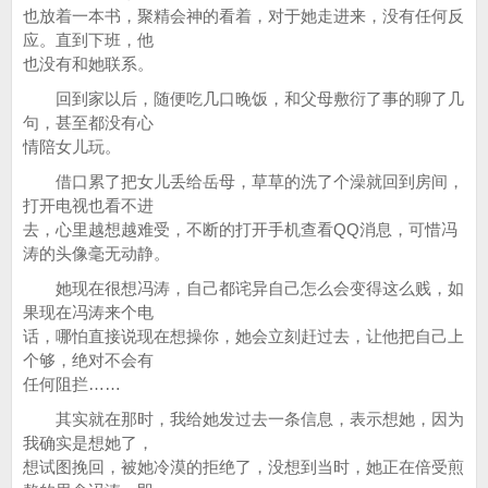
也放着一本书，聚精会神的看着，对于她走进来，没有任何反
应。直到下班，他
也没有和她联系。
回到家以后，随便吃几口晚饭，和父母敷衍了事的聊了几
句，甚至都没有心
情陪女儿玩。
借口累了把女儿丢给岳母，草草的洗了个澡就回到房间，
打开电视也看不进
去，心里越想越难受，不断的打开手机查看QQ消息，可惜冯
涛的头像毫无动静。
她现在很想冯涛，自己都诧异自己怎么会变得这么贱，如
果现在冯涛来个电
话，哪怕直接说现在想操你，她会立刻赶过去，让他把自己上
个够，绝对不会有
任何阻拦……
其实就在那时，我给她发过去一条信息，表示想她，因为
我确实是想她了，
想试图挽回，被她冷漠的拒绝了，没想到当时，她正在倍受煎