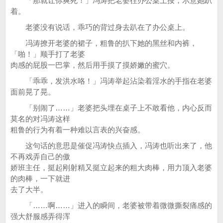
「那就让你爽死！」冯涛把老婆往办公桌上按，示意她趴
着。
老婆没有说话，乖巧的背过身去趴在了办公桌上。
冯涛撩开老婆的裙子，粗鲁的扒下她的黑丝和内裤，
「啪！」顺手打了老婆
肉感的屁股一巴掌，然后用手摸了摸娇嫩的蜜穴。
「乖乖，发洪水咯！」冯涛举起沾染着淫水的手指在老婆
面前晃了晃。
「别闹了……」老婆把头埋在桌子上不敢看他，内心反而
莫名的对冯涛这样
粗鲁的行为有着一种难以言表的兴奋感。
这句话的意思是催促冯涛快点插入，冯涛也听出来了，他
不再戏弄自己的傲
娇班主任，挺起刚射精又挺立起来的粗大肉棒，用力顶入老婆
的肉棒，一下就进
去了大半。
「……啊……」进入的瞬间，老婆被带着微微撕裂痛感的
强大舒服感弄得浑