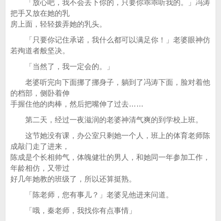
「放心吧，我不会丢下你的，只要你乖乖听我的。」冯涛
把手又放在她的乳
房上面，轻轻拨弄她的乳头。
「只要你记住承诺，我什么都可以满足你！」老婆眼神仿
若殉道者般坚决。
「当然了，我一定会的。」
老婆听完向下面挪了挪身子，躺到了冯涛下面，脸对着他
的档部，侧卧着伸
手握住他的肉棒，然后把嘴伸了过去……
第二天，经过一夜滋润的老婆神清气爽的到学校上班。
这节她没有课，办公室只剩她一个人，班上的体育老师陈
成敲门走了进来，
陈成是个长相帅气，体魄健壮的男人，和她同一年参加工作，
年龄相仿，又带过
好几年她教的班级了，所以还算挺熟。
「陈老师，您有事儿？」老婆见他进来问道。
「哦，秦老师，我找你有点事情」