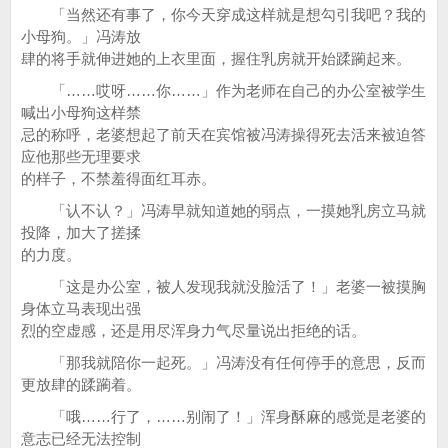
「当然还有事了，你今天穿成这样就是想勾引我吧？我的
小母狗。」冯涛放
肆的将手就伸进她的上衣里面，握住乳房就开始蹂躏起来。
「……哎呀……你……」作为老师在自己的办公室被学生
喊出小母狗这样禁
忌的称呼，老婆想起了前天在宾馆被冯涛操得死去活来被迫答
应他那些无理要求
的样子，不禁羞得面红耳赤。
「认不认？」冯涛早就知道她的弱点，一摸她乳房立马就
投降，加大了搓揉
的力度。
「这是办公室，被人发现我就没脸活了！」老婆一被摸胸
身体立马表现出强
烈的空虚感，还是用尽浑身力气尽量说出拒绝的话。
「那我就陪你一起死。」冯涛没有任何停手的意思，反而
更放肆的蹂躏着。
「哦……行了，……别闹了！」浑身酥麻的感觉是老婆的
意志已经无法控制