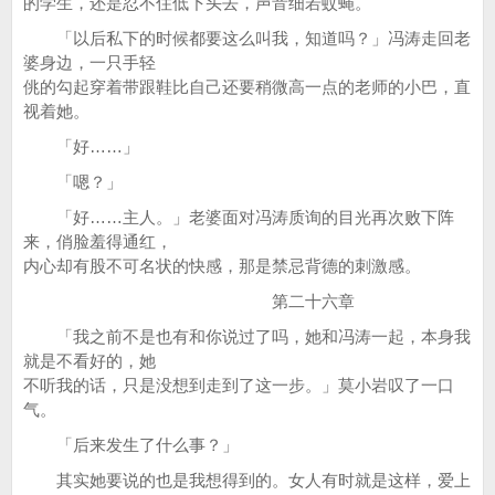
的学生，还是忍不住低下头去，声音细若蚊蝇。
「以后私下的时候都要这么叫我，知道吗？」冯涛走回老
婆身边，一只手轻
佻的勾起穿着带跟鞋比自己还要稍微高一点的老师的小巴，直
视着她。
「好……」
「嗯？」
「好……主人。」老婆面对冯涛质询的目光再次败下阵
来，俏脸羞得通红，
内心却有股不可名状的快感，那是禁忌背德的刺激感。
第二十六章
「我之前不是也有和你说过了吗，她和冯涛一起，本身我
就是不看好的，她
不听我的话，只是没想到走到了这一步。」莫小岩叹了一口
气。
「后来发生了什么事？」
其实她要说的也是我想得到的。女人有时就是这样，爱上