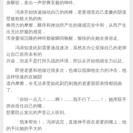
身酥软，发出一声舒爽至极的呻吟。
冯涛开始快速抽动自己的肉棒，老婆感觉自己柔嫩的阴道
壁被粗糙火热的肉
棒用力的摩擦，酥痒和挫动所产生的痛感完全中和，从而产生
出无比舒服的感觉，
浑身萎缩沉睡的神经都被瞬间唤醒，愉快的在她全身游走。
冯涛知道此刻需要速战速决，虽然在办公室操自己的老师
让自己前所未有的
兴奋，但这不是打持久战的环境，所以从开始他就全力以赴。
即便老婆和他做过很多次，也难以抵御他全力的冲击，他
这样快速的在她阴
道内摩擦，令无法承受如此剧烈刺激的老婆面部表情都扭曲
了。
「你轻一点儿！……啊！……我不行了……！」她用双手
拼命捂住自己的嘴，
想要防止发出的声音让人听到。
「我来帮你！」冯涛说完，直接伸手捂在老婆的嘴上，他
的手比她的手大的