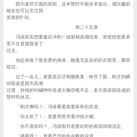
因为某些方面的原因，这本暂时不能全本放出，感兴趣的
狼友也可以关注我
首发的P 站。
第二十五章
冯涛其实想要最后冲刺一波射精高潮结束，谁曾想老婆承
受不住直接昏迷了
过去。
他起身推了推老婆的身体，她毫无反应的趴在那里，紧闭
双目。
过了一会儿，老婆意识才稍微恢复，睁开了眼，刚才的瞬
间昏迷是因为高潮
过度，持续的叫喊呻吟造成大脑供氧不足，多方面原因造成的
暂时性休克。
「刚才爽吗？」冯涛看着老婆坏坏的笑道。
「你太坏了！」老婆突然哭着冲他大喊。
「你不喜欢吗？」冯涛面对老婆此时的表现却很淡定。
「搂着我！」老婆严历的命令般的说道。