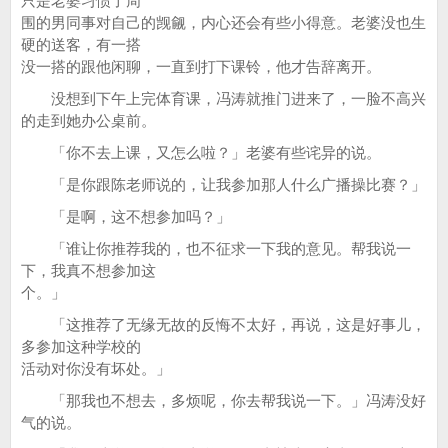
只是老婆习惯了周
围的男同事对自己的觊觎，内心还会有些小得意。老婆没也生
硬的送客，有一搭
没一搭的跟他闲聊，一直到打下课铃，他才告辞离开。
没想到下午上完体育课，冯涛就推门进来了，一脸不高兴
的走到她办公桌前。
「你不去上课，又怎么啦？」老婆有些诧异的说。
「是你跟陈老师说的，让我参加那人什么广播操比赛？」
「是啊，这不想参加吗？」
「谁让你推荐我的，也不征求一下我的意见。帮我说一
下，我真不想参加这
个。」
「这推荐了无缘无故的反悔不太好，再说，这是好事儿，
多参加这种学校的
活动对你没有坏处。」
「那我也不想去，多烦呢，你去帮我说一下。」冯涛没好
气的说。